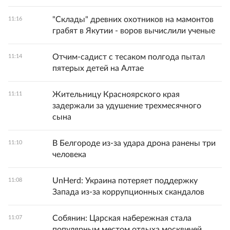
"Склады" древних охотников на мамонтов
11:16
грабят в Якутии - воров вычислили ученые
Отчим-садист с тесаком полгода пытал
11:14
пятерых детей на Алтае
Жительницу Красноярского края
11:11
задержали за удушение трехмесячного
сына
В Белгороде из-за удара дрона ранены три
11:10
человека
UnHerd: Украина потеряет поддержку
11:08
Запада из-за коррупционных скандалов
Собянин: Царская набережная стала
11:07
популярным местом отдыха москвичей