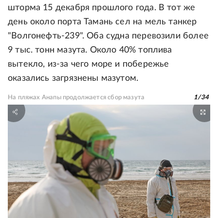
шторма 15 декабря прошлого года. В тот же
день около порта Тамань сел на мель танкер
"Волгонефть-239". Оба судна перевозили более
9 тыс. тонн мазута. Около 40% топлива
вытекло, из-за чего море и побережье
оказались загрязнены мазутом.
На пляжах Анапы продолжается сбор мазута
1
/
34