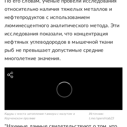
По его словам, ученые провели исследования
относительно наличия тяжелых металлов и
нефтепродуктов с использованием
люминесцентного аналитического метода. Эти
исследования показали, что концентрация
нефтяных углеводородов в мышечной ткани
рыб не превышает допустимые средние
многолетние значения.
Кадры с места затопления танкера с мазутом в
Источник:
Керченском проливе
t.me/opershtab23
"Научные данные свидетельствуют о том, что