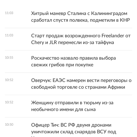
Хитрый маневр Сталина с Калининградом
11:03
сработал спустя полвека, подметили в КНР
Старт продаж возрожденного Freelander от
11:03
Chery и JLR перенесли из-за тайфуна
Роскачество назвало правила выбора
10:55
свежих грибов при покупке
Оверчук: ЕАЭС намерен вести переговоры о
10:52
свободной торговле со странами Африки
Женщину отправили в тюрьму из-за
10:52
необычного имени для сына
Офицер Тич: ВС РФ двумя дронами
10:50
уничтожили склад снарядов ВСУ под