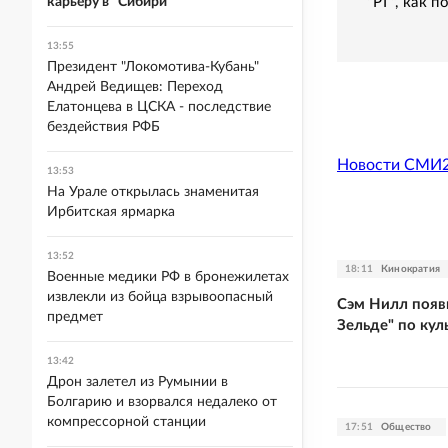
"РГ", как 
карьеру в "Сибири"
13:55
Президент "Локомотива-Кубань"
Андрей Ведищев: Переход
Елатонцева в ЦСКА - последствие
бездействия РФБ
Новости СМИ
13:53
На Урале открылась знаменитая
Ирбитская ярмарка
13:52
18:11
Кинократия
Военные медики РФ в бронежилетах
извлекли из бойца взрывоопасный
Сэм Нилл появ
предмет
Зельде" по кул
13:42
Дрон залетел из Румынии в
Болгарию и взорвался недалеко от
компрессорной станции
17:51
Общество