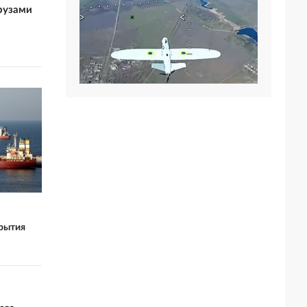
грузами
крытия