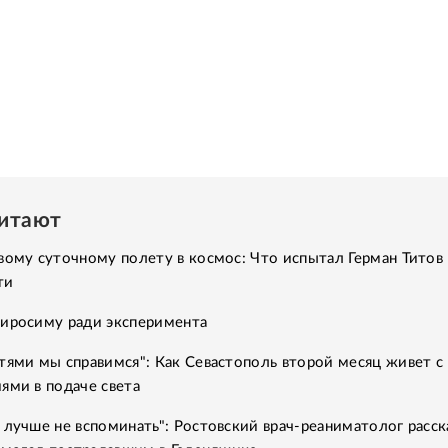
читают
вому суточному полету в космос: Что испытал Герман Титов 
ти
Хиросиму ради эксперимента
тями мы справимся": Как Севастополь второй месяц живет с
ями в подаче света
 лучше не вспоминать": Ростовский врач-реаниматолог расск