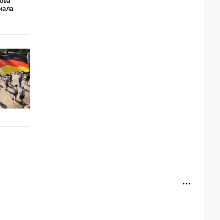
ова
иала