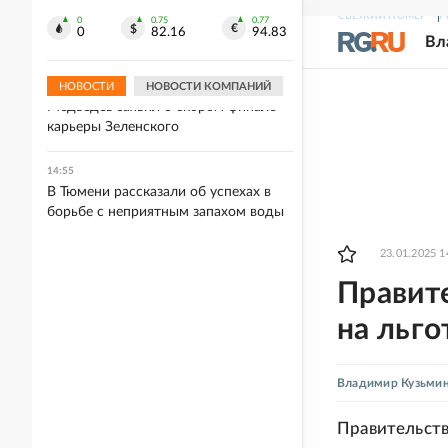
15:07
СВЕЖИЙ НОМЕР
Р
Президент Сербии Вучич рассказал о
0
0.75
0.77
0
82.16
94.83
Вл
переговорах с Зеленским
НОВОСТИ
НОВОСТИ КОМПАНИЙ
14:57
Медведев заявил о скором финале
карьеры Зеленского
14:55
В Тюмени рассказали об успехах в
борьбе с неприятным запахом воды
23.01.2025 1
Правит
на льго
Владимир Кузьми
Правительств