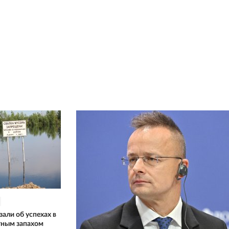
али об успехах в
тным запахом