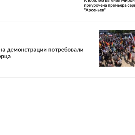
К юбилею Евгения Мирон
приурочена премьера сер
"Арсеньев"
 на демонстрации потребовали
ерца