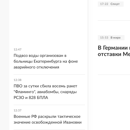
17:22
Спорт
15:53
В мире
В Германии
12:47
отставки М
Подвоз воды организован в
больницы Екатеринбурга на фоне
аварийного отключения
12:38
ПВО за сутки сбила восемь ракет
"Фламинго", авиабомбы, снаряды
РСЗО и 828 БПЛА
12:37
Военные РФ раскрыли тактическое
значение освобожденной Ивановки