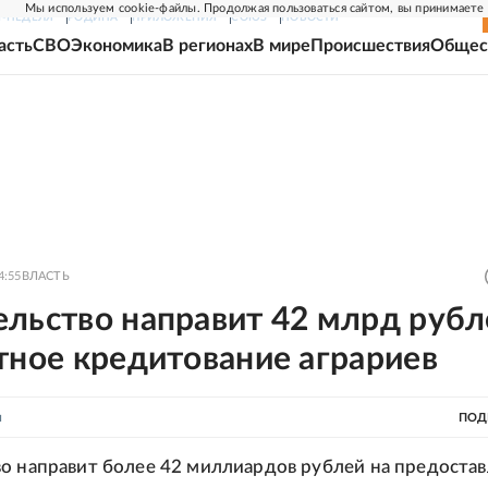
Мы используем cookie-файлы. Продолжая пользоваться сайтом, вы принимаете
Г-НЕДЕЛЯ
РОДИНА
ПРИЛОЖЕНИЯ
СОЮЗ
НОВОСТИ
асть
СВО
Экономика
В регионах
В мире
Происшествия
Общес
4:55
ВЛАСТЬ
ельство направит 42 млрд рубл
тное кредитование аграриев
н
ПОД
о направит более 42 миллиардов рублей на предоста