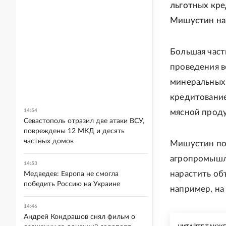
льготных кр
Мишустин на 
Большая част
проведения в
минеральных 
кредитовани
14:54
мясной проду
Севастополь отразил две атаки ВСУ,
повреждены 12 МКД и десять
частных домов
Мишустин по
агропромышле
14:53
нарастить об
Медведев: Европа не смогла
победить Россию на Украине
например, на
14:46
Андрей Кондрашов снял фильм о