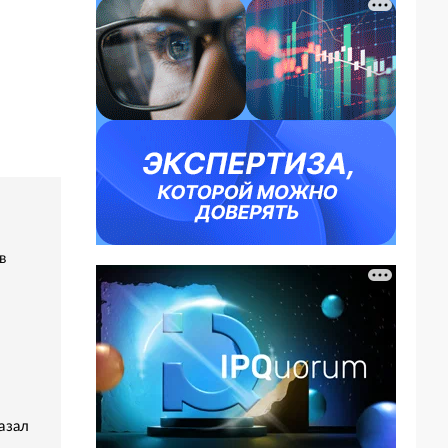
в
азал