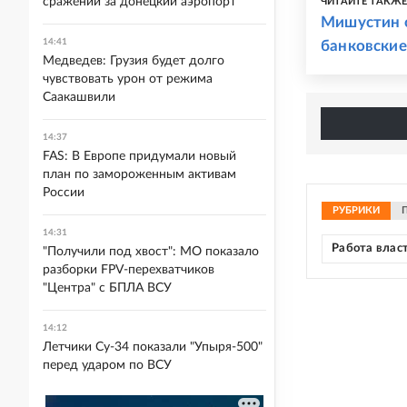
сражении за донецкий аэропорт
ЧИТАЙТЕ ТАКЖ
Мишустин 
14:41
банковские
Медведев: Грузия будет долго
чувствовать урон от режима
Саакашвили
14:37
FAS: В Европе придумали новый
план по замороженным активам
России
РУБРИКИ
14:31
Работа влас
"Получили под хвост": МО показало
разборки FPV-перехватчиков
"Центра" с БПЛА ВСУ
14:12
Летчики Су-34 показали "Упыря-500"
перед ударом по ВСУ