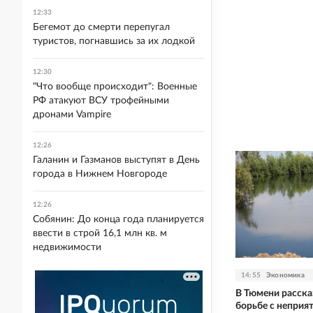
12:33
Бегемот до смерти перепугал
туристов, погнавшись за их лодкой
12:30
"Что вообще происходит": Военные
РФ атакуют ВСУ трофейными
дронами Vampire
12:26
Галанин и Газманов выступят в День
города в Нижнем Новгороде
12:26
Собянин: До конца года планируется
ввести в строй 16,1 млн кв. м
недвижимости
14:55
Экономика
В Тюмени рассказ
борьбе с неприя