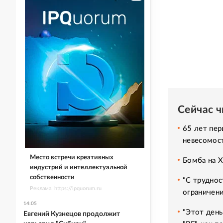
Сейчас 
65 лет пер
невесомос
Место встречи креативных
Бомба на 
индустрий и интеллектуальной
собственности
"С труднос
Реклама. https://ipquorum.ru
ограничени
14:05
"Этот день
Евгений Кузнецов продолжит