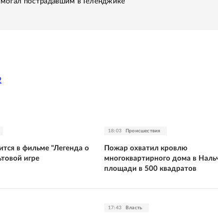
помогал пострадавшим в Геленджике
2
18:03
Происшествия
ится в фильме "Легенда о
Пожар охватил кровлю
ьтовой игре
многоквартирного дома в Наль
площади в 500 квадратов
17:43
Власть