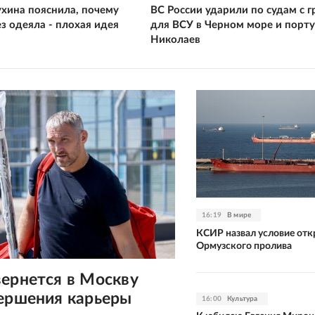
ухина пояснила, почему
ВС России ударили по судам с 
ез одеяла - плохая идея
для ВСУ в Черном море и порту
Николаев
16:19
В мире
КСИР назвал условие от
Ормузского пролива
ернется в Москву
вершения карьеры
16:00
Культура