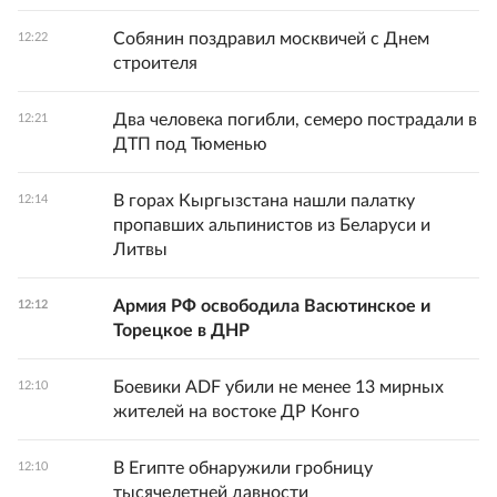
Собянин поздравил москвичей с Днем
12:22
строителя
Два человека погибли, семеро пострадали в
12:21
ДТП под Тюменью
В горах Кыргызстана нашли палатку
12:14
пропавших альпинистов из Беларуси и
Литвы
Армия РФ освободила Васютинское и
12:12
Торецкое в ДНР
Боевики ADF убили не менее 13 мирных
12:10
жителей на востоке ДР Конго
В Египте обнаружили гробницу
12:10
тысячелетней давности