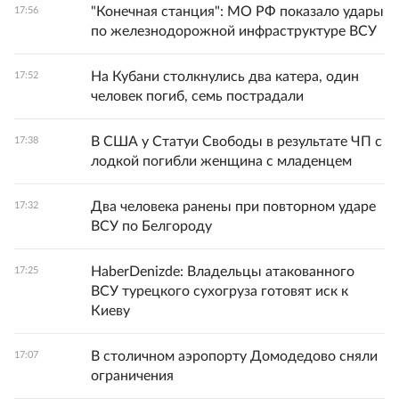
"Конечная станция": МО РФ показало удары
17:56
по железнодорожной инфраструктуре ВСУ
На Кубани столкнулись два катера, один
17:52
человек погиб, семь пострадали
В США у Статуи Свободы в результате ЧП с
17:38
лодкой погибли женщина с младенцем
Два человека ранены при повторном ударе
17:32
ВСУ по Белгороду
HaberDenizde: Владельцы атакованного
17:25
ВСУ турецкого сухогруза готовят иск к
Киеву
В столичном аэропорту Домодедово сняли
17:07
ограничения