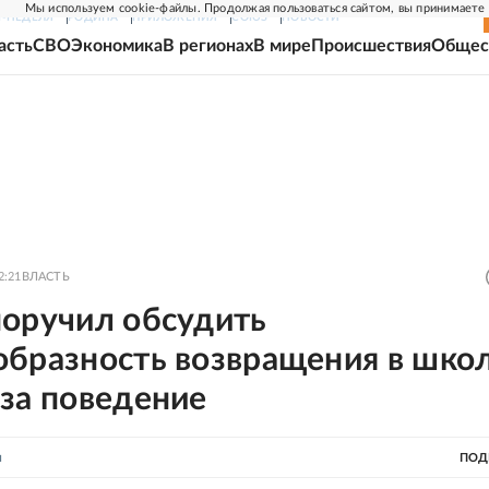
Мы используем cookie-файлы. Продолжая пользоваться сайтом, вы принимаете
Г-НЕДЕЛЯ
РОДИНА
ПРИЛОЖЕНИЯ
СОЮЗ
НОВОСТИ
асть
СВО
Экономика
В регионах
В мире
Происшествия
Общес
2:21
ВЛАСТЬ
поручил обсудить
образность возвращения в шко
за поведение
н
ПОД