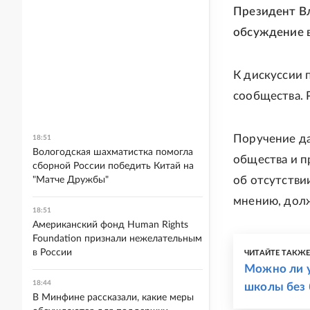
Президент В
обсуждение в
К дискуссии 
сообщества. 
Поручение да
18:51
Вологодская шахматистка помогла
общества и пр
сборной России победить Китай на
об отсутствии
"Матче Дружбы"
мнению, долж
18:51
Американский фонд Human Rights
Foundation признали нежелательным
в России
ЧИТАЙТЕ ТАКЖ
Можно ли у
18:44
школы без 
В Минфине рассказали, какие меры