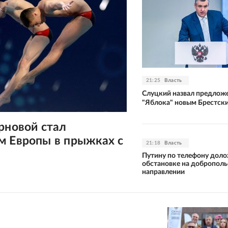
21:25
Власть
Слуцкий назвал предлож
"Яблока" новым Брестск
рновой стал
м Европы в прыжках с
21:18
Власть
Путину по телефону дол
обстановке на добропол
направлении