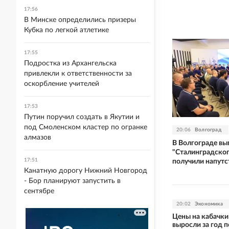
17:56
В Минске определились призеры
Кубка по легкой атлетике
17:55
Подростка из Архангельска
привлекли к ответственности за
оскорбление учителей
17:53
Путин поручил создать в Якутии и
под Смоленском кластер по огранке
20:06
Волгоград
алмазов
В Волгограде вы
"Сталинградског
17:51
получили напутс
Канатную дорогу Нижний Новгород
- Бор планируют запустить в
сентябре
20:02
Экономика
Цены на кабачки
выросли за год п