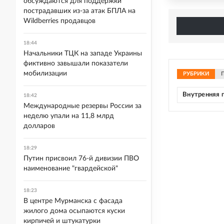
обсуждаются для поддержки
пострадавших из-за атак БПЛА на
Wildberries продавцов
18:44
Начальники ТЦК на западе Украины
фиктивно завышали показатели
мобилизации
РУБРИКИ
Внутренняя 
18:42
Международные резервы России за
неделю упали на 11,8 млрд
долларов
18:29
Путин присвоил 76-й дивизии ПВО
наименование "гвардейской"
18:23
В центре Мурманска с фасада
жилого дома осыпаются куски
кирпичей и штукатурки