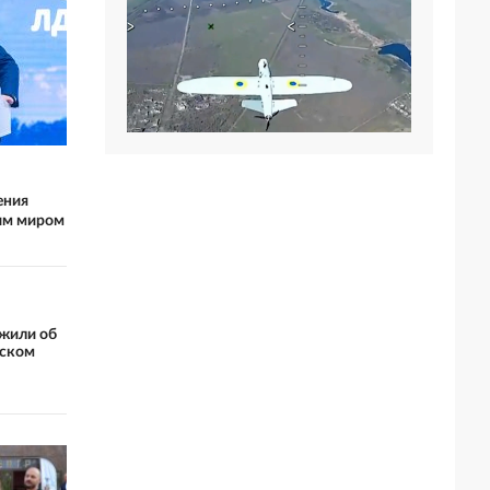
ения
им миром
ожили об
ьском