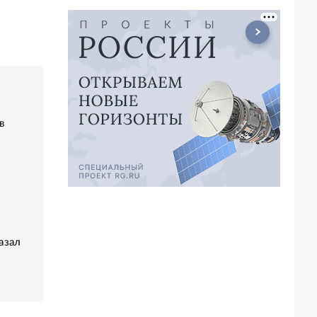
в
азал