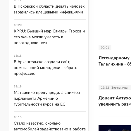
18:22
В Псковской области девять человек
заразились клещевыми инфекциями
18:20
KP.RU: Бывший мэр Самары Тархов и
его жена могли умереть в
новогоднюю ночь
00:01
18:18
Легендарному 
В Архангельске создали сайт,
Талалихина - 8
помогающий молодежи выбрать
профессию
18:18
22:22
Экономика
Матвиенко предупредила спикера
Доцент Алтухов
парламента Армении о
увеличить раз
губительности курса на ЕС
18:15
Стало известно, сколько
автомобилей задействовано в работе