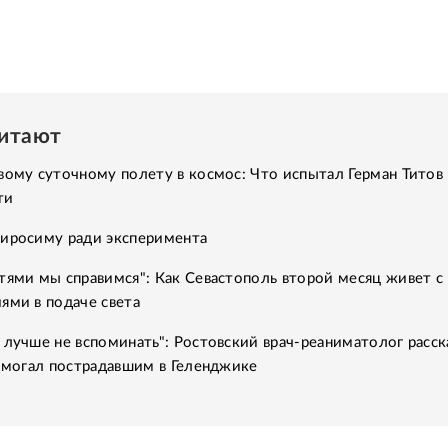
читают
вому суточному полету в космос: Что испытал Герман Титов 
ти
Хиросиму ради эксперимента
тями мы справимся": Как Севастополь второй месяц живет с
ями в подаче света
 лучше не вспоминать": Ростовский врач-реаниматолог расск
помогал пострадавшим в Геленджике