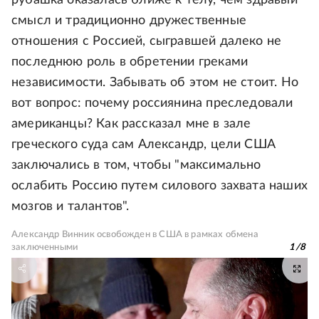
рубашка оказалась ближе к телу, чем здравый
смысл и традиционно дружественные
отношения с Россией, сыгравшей далеко не
последнюю роль в обретении греками
независимости. Забывать об этом не стоит. Но
вот вопрос: почему россиянина преследовали
американцы? Как рассказал мне в зале
греческого суда сам Александр, цели США
заключались в том, чтобы "максимально
ослабить Россию путем силового захвата наших
мозгов и талантов".
Александр Винник освобожден в США в рамках обмена
заключенными
1
/
8