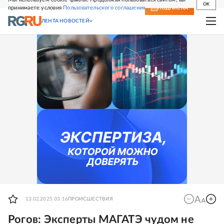
OK
принимаете условия
Пользовательского соглашения
СВЕЖИЙ НОМЕР
ПОДПИСКА
ЛЕНТА НОВОСТЕЙ
13.02.2025 03:16
ПРОИСШЕСТВИЯ
Рогов: Эксперты МАГАТЭ чудом не