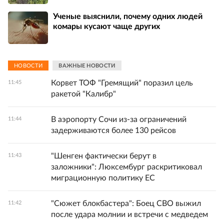
Ученые выяснили, почему одних людей
комары кусают чаще других
НОВОСТИ
ВАЖНЫЕ НОВОСТИ
Корвет ТОФ "Гремящий" поразил цель
11:45
ракетой "Калибр"
В аэропорту Сочи из-за ограничений
11:44
задерживаются более 130 рейсов
"Шенген фактически берут в
11:43
заложники": Люксембург раскритиковал
миграционную политику ЕС
"Сюжет блокбастера": Боец СВО выжил
11:42
после удара молнии и встречи с медведем