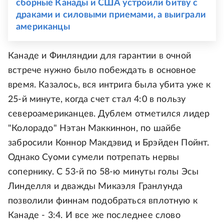
сборные Канады и США устроили битву с
драками и силовыми приемами, а выиграли
американцы
Канаде и Финляндии для гарантии в очной
встрече нужно было побеждать в основное
время. Казалось, вся интрига была убита уже к
25-й минуте, когда счет стал 4:0 в пользу
североамериканцев. Дублем отметился лидер
"Колорадо" Нэтан Маккиннон, по шайбе
забросили Коннор Макдэвид и Брэйден Пойнт.
Однако Суоми сумели потрепать нервы
сопернику. С 53-й по 58-ю минуты голы Эсы
Линделля и дважды Микаэля Гранлунда
позволили финнам подобраться вплотную к
Канаде - 3:4. И все же последнее слово