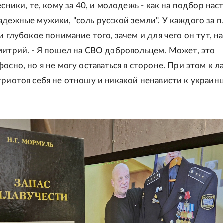
есники, те, кому за 40, и молодежь - как на подбор нас
адежные мужики, "соль русской земли". У каждого за 
и глубокое понимание того, зачем и для чего он тут, на
митрий. - Я пошел на СВО добровольцем. Может, это
осно, но я не могу оставаться в стороне. При этом к л
триотов себя не отношу и никакой ненависти к украин