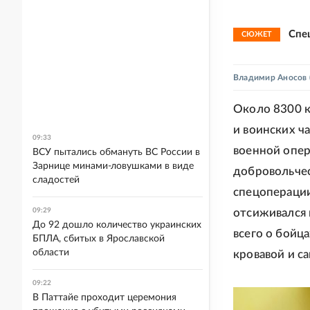
Спе
СЮЖЕТ
Владимир Аносов
Около 8300 к
и воинских ч
09:33
военной опер
ВСУ пытались обмануть ВС России в
Зарнице минами-ловушками в виде
добровольчес
сладостей
спецоперации
09:29
отсиживался 
До 92 дошло количество украинских
всего о бойц
БПЛА, сбитых в Ярославской
области
кровавой и с
09:22
В Паттайе проходит церемония