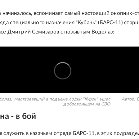
се начиналось, вспоминает самый настоящий окопник-с
ряда специального назначения "Кубань" (БАРС-11) стар
асе Дмитрий Семизаров с позывным Водолаз:
долаз, участвовавший в подъеме лодки "Курск", ушел
Автор:
добровольцем на СВО
на - в бой
я служить в казачьем отряде БАРС-11, в этих подразде