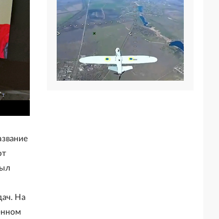
азвание
от
был
ач. На
енном