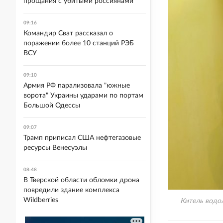
прощания с убитыми россиянами
09:16
Командир Сват рассказал о
поражении более 10 станций РЭБ
ВСУ
09:10
Армия РФ парализовала "южные
ворота" Украины ударами по портам
Большой Одессы
09:07
Трамп приписал США нефтегазовые
ресурсы Венесуэлы
08:48
В Тверской области обломки дрона
повредили здание комплекса
Wildberries
Китель водо