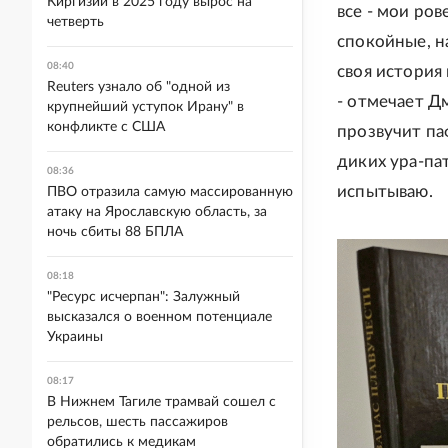
Киргизии в 2025 году вырос на
все - мои ров
четверть
спокойные, н
08:40
своя история 
Reuters узнало об "одной из
- отмечает Д
крупнейший уступок Ирану" в
конфликте с США
прозвучит паф
диких ура-па
08:36
испытываю.
ПВО отразила самую массированную
атаку на Ярославскую область, за
ночь сбиты 88 БПЛА
08:18
"Ресурс исчерпан": Залужный
высказался о военном потенциале
Украины
08:17
В Нижнем Тагиле трамвай сошел с
рельсов, шесть пассажиров
обратились к медикам