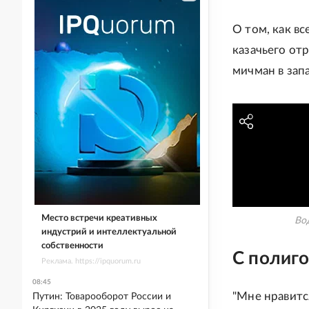
О том, как в
казачьего от
мичман в зап
Место встречи креативных
Во
индустрий и интеллектуальной
собственности
С полиго
Реклама. https://ipquorum.ru
08:45
"Мне нравитс
Путин: Товарооборот России и