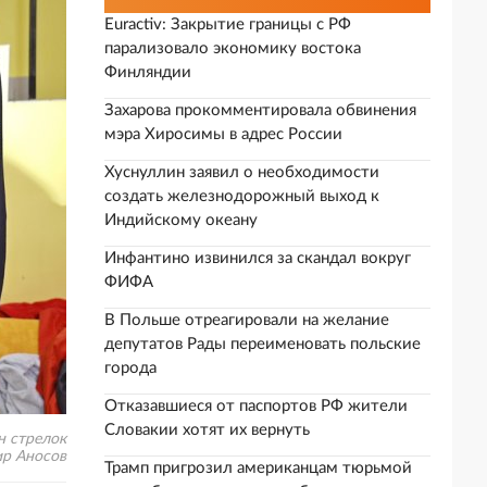
Euractiv: Закрытие границы с РФ
парализовало экономику востока
Финляндии
Захарова прокомментировала обвинения
мэра Хиросимы в адрес России
Хуснуллин заявил о необходимости
создать железнодорожный выход к
Индийскому океану
Инфантино извинился за скандал вокруг
ФИФА
В Польше отреагировали на желание
депутатов Рады переименовать польские
города
Отказавшиеся от паспортов РФ жители
Словакии хотят их вернуть
н стрелок
ир Аносов
Трамп пригрозил американцам тюрьмой