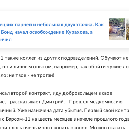
Е
ецких парней и небольшая двухэтажка. Как
Бонд начал освобождение Курахова, а
ончил
11 также коллег из других подразделений. Обучают не
, но и личным опытом, например, как обойти чужие л
ло: не твое - не трогай!
исал второй контракт, иду добровольцем в свое
е, - рассказывает Дмитрий. - Прошел медкомиссию,
личный. Уже назначена дата убытия. Первый свой конт
 с Барсом-11 на шесть месяцев в начале прошлого года
пришлось очень много копать окопов. Можно сказать,