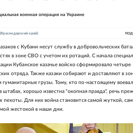
циальная военная операция на Украине
(Краснодарский край)
ПОД
азаков с Кубани несут службу в добровольческих бата
астях в зоне СВО с учетом их ротаций. С начала специа
ации Кубанское казачье войско сформировало четыре
ких отряда. Также казаки собирают и доставляют в зо
 гуманитарные грузы. Тому, кто по-настоящему воевал
в штабах, хорошо известна "окопная правда", речь пре
ах пехоты. Для них война становится самой жуткой, са
амой жестокой в наши дни.