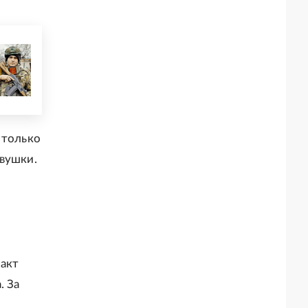
 только
овушки.
ракт
. За