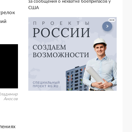
за сообщения о нехватке боеприпасов у
США
трелок
ший
Владимир
Аносов
лениях