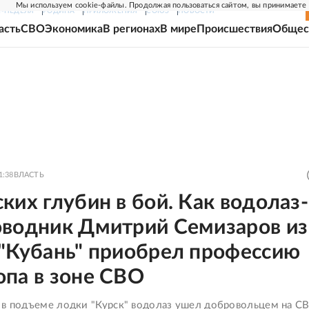
Мы используем cookie-файлы. Продолжая пользоваться сайтом, вы принимаете
Г-НЕДЕЛЯ
РОДИНА
ПРИЛОЖЕНИЯ
СОЮЗ
НОВОСТИ
асть
СВО
Экономика
В регионах
В мире
Происшествия
Общес
1:38
ВЛАСТЬ
ких глубин в бой. Как водолаз-
оводник Дмитрий Семизаров из
 "Кубань" приобрел профессию
опа в зоне СВО
 в подъеме лодки "Курск" водолаз ушел добровольцем на С