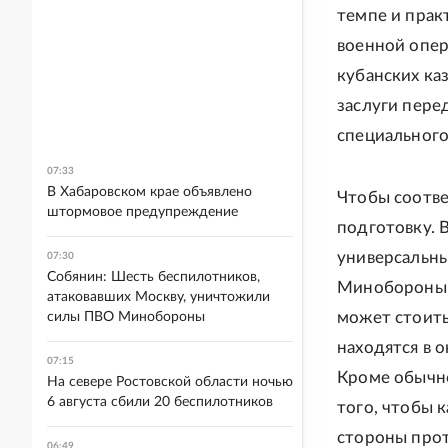
темпе и прак
военной опер
кубанских ка
заслуги пере
специального
07:33
В Хабаровском крае объявлено
Чтобы соотве
штормовое предупреждение
подготовку. 
универсальны
07:30
Собянин: Шесть беспилотников,
Минобороны т
атаковавших Москву, уничтожили
может стоить
силы ПВО Минобороны
находятся в 
07:15
Кроме обычно
На севере Ростовской области ночью
6 августа сбили 20 беспилотников
того, чтобы 
стороны прот
06:49