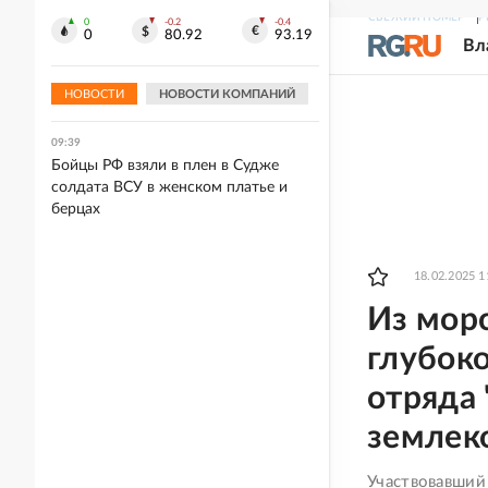
СВЕЖИЙ НОМЕР
Р
0
-0.2
-0.4
09:42
0
80.92
93.19
Вл
Росавиация классифицировала
инцидент с самолетом Cessna в
Приангарье как аварию
НОВОСТИ
НОВОСТИ КОМПАНИЙ
09:39
Бойцы РФ взяли в плен в Судже
солдата ВСУ в женском платье и
берцах
18.02.2025 1
Из морс
глубок
отряда
землек
Участвовавший