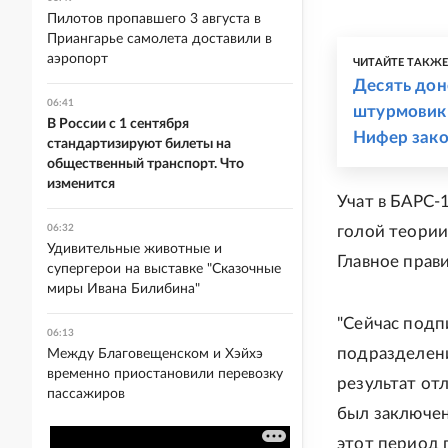
Пилотов пропавшего 3 августа в
Приангарье самолета доставили в
аэропорт
ЧИТАЙТЕ ТАКЖ
Десять дон
06:41
штурмовик 
В России с 1 сентября
Нифер зак
стандартизируют билеты на
общественный транспорт. Что
изменится
Учат в БАРС-
голой теории
06:32
Удивительные животные и
Главное прави
супергерои на выставке "Сказочные
миры Ивана Билибина"
"Сейчас подп
06:13
подразделени
Между Благовещенском и Хэйхэ
временно приостановили перевозку
результат от
пассажиров
был заключен
этот период 