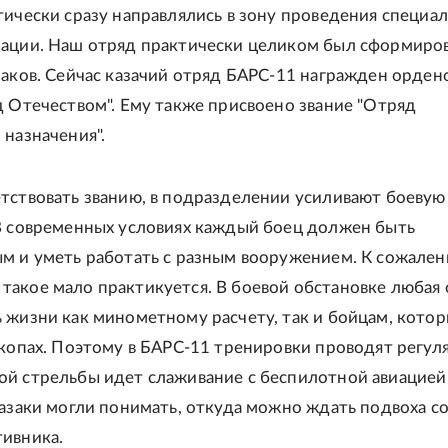
тически сразу направлялись в зону проведения специа
ации. Наш отряд практически целиком был сформиров
заков. Сейчас казачий отряд БАРС-11 награжден орден
д Отечеством". Ему также присвоено звание "Отряд
 назначения".
тствовать званию, в подразделении усиливают боевую
В современных условиях каждый боец должен быть
м и уметь работать с разным вооружением. К сожален
акое мало практикуется. В боевой обстановке любая
 жизни как минометному расчету, так и бойцам, кото
окопах. Поэтому в БАРС-11 тренировки проводят регул
й стрельбы идет слаживание с беспилотной авиацией
казаки могли понимать, откуда можно ждать подвоха с
ивника.