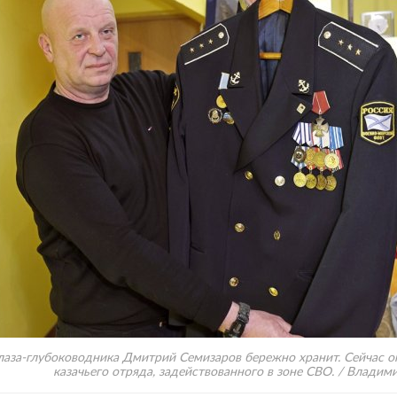
лаза-глубоководника Дмитрий Семизаров бережно хранит. Сейчас о
казачьего отряда, задействованного в зоне СВО. / Владим