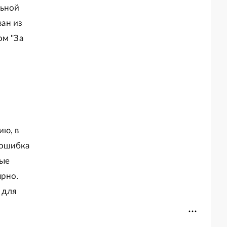
льной
ан из
ом "За
ию, в
 ошибка
рые
ярно.
 для
о