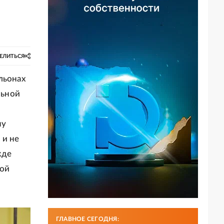
ЕЛИТЬСЯ
льонах
льной
ну
 и не
жде
мой
ГЛАВНОЕ СЕГОДНЯ: