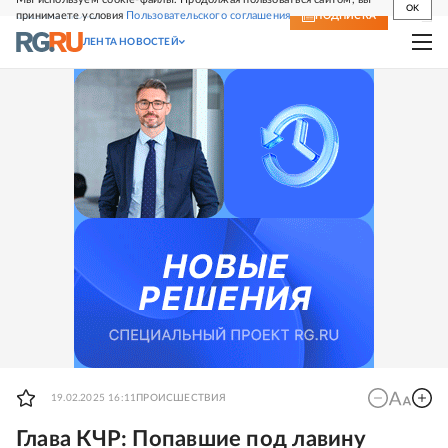
OK
принимаете условия
Пользовательского соглашения
СВЕЖИЙ НОМЕР
ПОДПИСКА
ЛЕНТА НОВОСТЕЙ
19.02.2025 16:11
ПРОИСШЕСТВИЯ
Глава КЧР: Попавшие под лавину