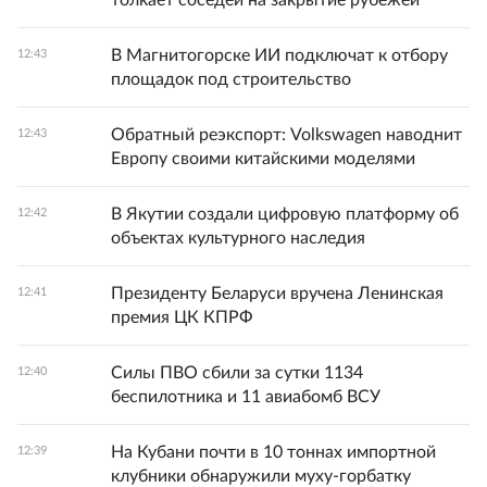
толкает соседей на закрытие рубежей
В Магнитогорске ИИ подключат к отбору
12:43
площадок под строительство
Обратный реэкспорт: Volkswagen наводнит
12:43
Европу своими китайскими моделями
В Якутии создали цифровую платформу об
12:42
объектах культурного наследия
Президенту Беларуси вручена Ленинская
12:41
премия ЦК КПРФ
Силы ПВО сбили за сутки 1134
12:40
беспилотника и 11 авиабомб ВСУ
На Кубани почти в 10 тоннах импортной
12:39
клубники обнаружили муху‑горбатку