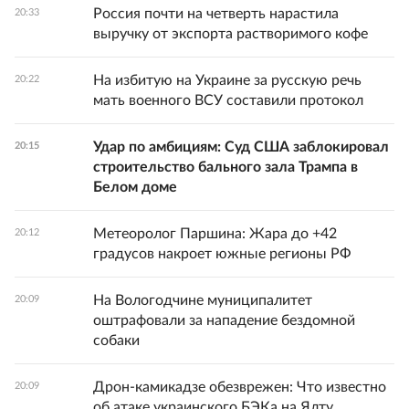
Россия почти на четверть нарастила
20:33
выручку от экспорта растворимого кофе
На избитую на Украине за русскую речь
20:22
мать военного ВСУ составили протокол
Удар по амбициям: Суд США заблокировал
20:15
строительство бального зала Трампа в
Белом доме
Метеоролог Паршина: Жара до +42
20:12
градусов накроет южные регионы РФ
На Вологодчине муниципалитет
20:09
оштрафовали за нападение бездомной
собаки
Дрон-камикадзе обезврежен: Что известно
20:09
об атаке украинского БЭКа на Ялту