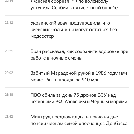
Женская сборная РФ по волейболу
22:44
уступила Сербии в пятисетовой борьбе
Украинский врач предупредила, что
22:32
киевские больницы могут остаться без
медсестер
Врач рассказал, как сохранить здоровье при
22:21
работе в ночные смены
Забитый Марадоной рукой в 1986 году мяч
22:02
может быть продан за $10 млн
ПВО сбила за день 75 дронов ВСУ над
21:48
регионами РФ, Азовским и Черным морями
Минтруд предложил дать право на две
21:42
пенсии членам семей ополченцев Донбасса