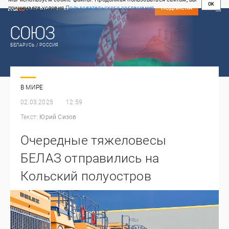
OK
принимаете условия
Пользовательского соглашения
СВЕЖИЙ НОМЕР
ПОДПИСКА
БЕЛАРУСЬ / РОССИЯ
В МИРЕ
02.03.2025
12:59
Текст:
Юрий Сизов
Очередные тяжеловесы
БЕЛАЗ отправились на
Кольский полуостров