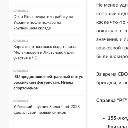
Не менее уди
07.08.2026
который недел
Delta Plus прекратила работу на
каске что-то 
Украине после пожара на
крупнейшем складе
показалось, 
значения, и 
07.08.2026
Хорватия отказалась выдать визы
вражеской гр
Мельниковой и Листуновой для
были шокиро
участия в ЧЕ
07.08.2026
За время СВО
ISU предоставил нейтральный статус
бригады, из 
российским фигуристам. Имена
спортсменов
Справка "РГ"
07.08.2026
Узбекский спутник Samarkand-2028
сделал свой первый снимок
155-я о
бригада