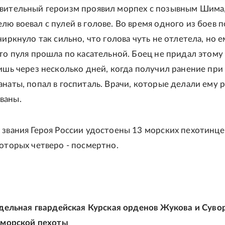
вительный героизм проявил морпех с позывным Шима
ю воевал с пулей в голове. Во время одного из боев п
чиркнуло так сильно, что голова чуть не отлетела, но 
что пуля прошла по касательной. Боец не придал этому
лишь через несколько дней, когда получил ранение при
анаты, попал в госпиталь. Врачи, которые делали ему р
ваны.
 звания Героя России удостоены 13 морских пехотинце
которых четверо - посмертно.
тдельная гвардейская Курская орденов Жукова и Суво
 морской пехоты