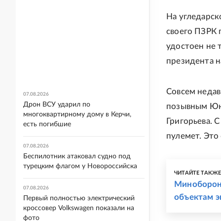
На угледарск
своего ПЗРК 
удостоен не 
президента н
Совсем недав
07.08.2026
Дрон ВСУ ударил по
позывным Юнг
многоквартирному дому в Керчи,
Григорьева. 
есть погибшие
пулемет. Это
07.08.2026
Беспилотник атаковал судно под
турецким флагом у Новороссийска
ЧИТАЙТЕ ТАКЖ
Миноборон
07.08.2026
объектам э
Первый полностью электрический
кроссовер Volkswagen показали на
фото