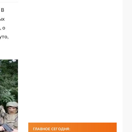
 В
ых
, о
уто,
ГЛАВНОЕ СЕГОДНЯ: