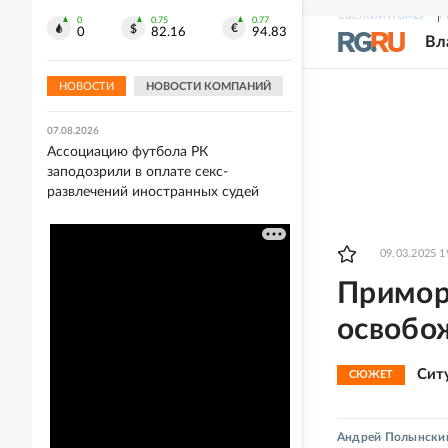
СВЕЖИЙ НОМЕР
Р
0
0.75
0.77
07.08.2026
0
82.16
94.83
Вл
Mash: Мать двоих детей из России
впала в кому из-за сильной жары на
Пхукете
НОВОСТИ
НОВОСТИ КОМПАНИЙ
07.08.2026
Ассоциацию футбола РК
заподозрили в оплате секс-
развлечений иностранных судей
09.03.2025 1
Примор
освобо
Сит
СЮЖЕТ
Андрей Полынски