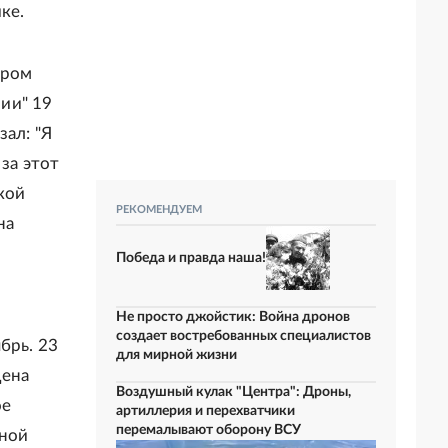
ке.
ором
ии" 19
зал: "Я
 за этот
кой
РЕКОМЕНДУЕМ
на
Победа и правда наша!
Не просто джойстик: Война дронов
создает востребованных специалистов
брь. 23
для мирной жизни
дена
Воздушный кулак "Центра": Дроны,
ое
артиллерия и перехватчики
перемалывают оборону ВСУ
нной