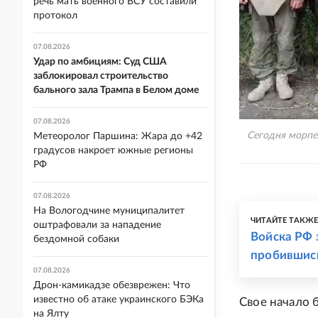
речь мать военного ВСУ составили
протокол
07.08.2026
Удар по амбициям: Суд США
заблокировал строительство
бального зала Трампа в Белом доме
07.08.2026
Сегодня морпе
Метеоролог Паршина: Жара до +42
градусов накроет южные регионы
РФ
07.08.2026
На Вологодчине муниципалитет
ЧИТАЙТЕ ТАКЖ
оштрафовали за нападение
Войска РФ 
бездомной собаки
пробившись
07.08.2026
Дрон-камикадзе обезврежен: Что
известно об атаке украинского БЭКа
Свое начало 
на Ялту