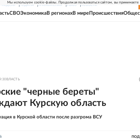
Мы используем cookie-файлы. Продолжая пользоваться сайтом, вы принимаете
Г-НЕДЕЛЯ
РОДИНА
ПРИЛОЖЕНИЯ
СОЮЗ
НОВОСТИ
асть
СВО
Экономика
В регионах
В мире
Происшествия
Общес
9:30
ВЛАСТЬ
ские "черные береты"
ждают Курскую область
уация в Курской области после разгрома ВСУ
й
ПОД