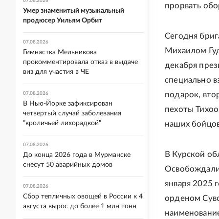
07.08.2026
прорвать обо
Умер знаменитый музыкальный
продюсер Уильям Орбит
Сегодня бриг
07.08.2026
Михаилом Гуд
Гимнастка Мельникова
прокомментировала отказ в выдаче
декабря през
виз для участия в ЧЕ
специально вз
подарок, вто
07.08.2026
В Нью-Йорке зафиксирован
пехоты Тихоо
четвертый случай заболевания
"кроличьей лихорадкой"
наших бойцов
07.08.2026
В Курской об
До конца 2026 года в Мурманске
снесут 50 аварийных домов
Освобождали 
января 2025 
07.08.2026
Сбор тепличных овощей в России к 4
орденом Суво
августа вырос до более 1 млн тонн
наименование