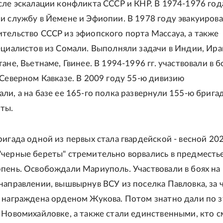
сле эскалации конфликта СССР и КНР. В 1974-1976 год
и службу в Йемене и Эфиопии. В 1978 году эвакуиров
тельство СССР из эфиопского порта Массауа, а также
ециалистов из Сомали. Выполняли задачи в Индии, Ира
ане, Вьетнаме, Гвинее. В 1994-1996 гг. участвовали в 
 Северном Кавказе. В 2009 году 55-ю дивизию
ли, а на базе ее 165-го полка развернули 155-ю брига
ты.
ригада одной из первых стала гвардейской - весной 202
черные береты" стремительно ворвались в предместь
пень. Освобождали Мариуполь. Участвовали в боях на
направлении, вышвырнув ВСУ из поселка Павловка, за 
 награждена орденом Жукова. Потом знатно дали по 
 Новомихайловке, а также стали единственными, кто с