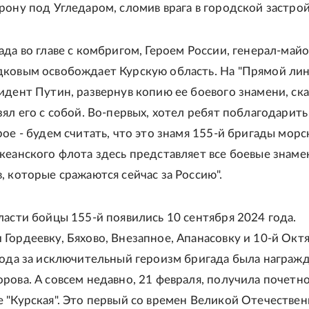
рону под Угледаром, сломив врага в городской застрой
ада во главе с комбригом, Героем России, генерал-май
ковым освобождает Курскую область. На "Прямой лин
идент Путин, развернув копию ее боевого знамени, ска
ял его с собой. Во-первых, хотел ребят поблагодарить
рое - будем считать, что это знамя 155-й бригады морс
кеанского флота здесь представляет все боевые знаме
, которые сражаются сейчас за Россию".
ласти бойцы 155-й появились 10 сентября 2024 года.
Гордеевку, Бяхово, Внезапное, Апанасовку и 10-й Октя
года за исключительный героизм бригада была награж
рова. А совсем недавно, 21 февраля, получила почетн
 "Курская". Это первый со времен Великой Отечестве