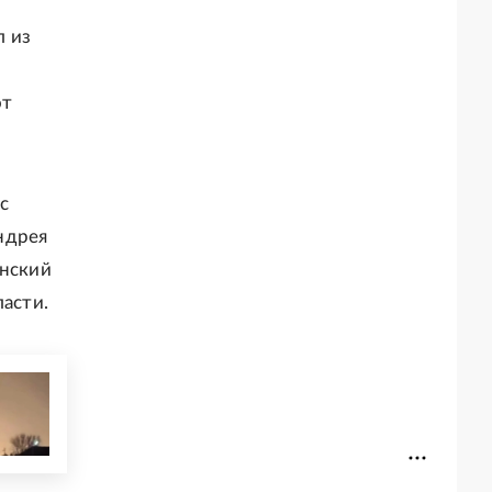
л из
от
с
ндрея
инский
ласти.