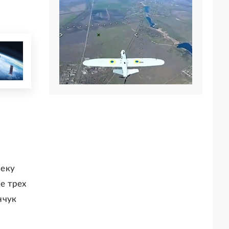
реку
ие трех
нчук