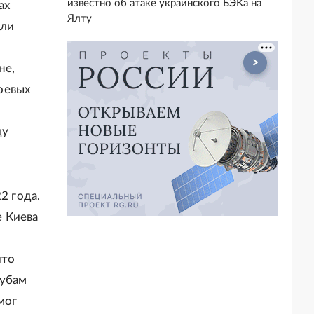
известно об атаке украинского БЭКа на
ах
Ялту
али
не,
боевых
ду
2 года.
е Киева
что
зубам
мог