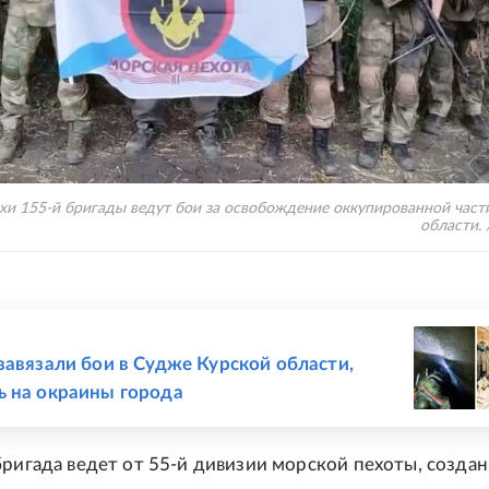
хи 155-й бригады ведут бои за освобождение оккупированной част
области. 
Е
завязали бои в Судже Курской области,
 на окраины города
бригада ведет от 55-й дивизии морской пехоты, создан