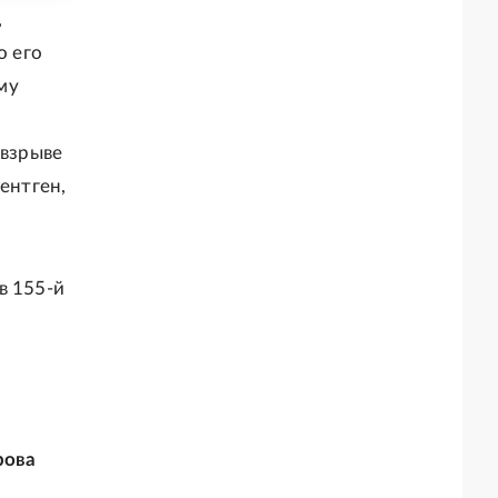
,
о его
ему
 взрыве
ентген,
в 155-й
рова