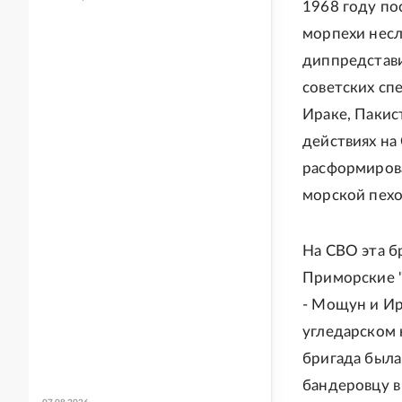
1968 году по
морпехи несл
диппредстави
советских сп
Ираке, Пакист
действиях на
расформирова
морской пехо
На СВО эта б
Приморские "
- Мощун и Ир
угледарском 
бригада была
бандеровцу в