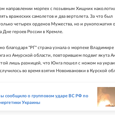
ом направлении морпех с позывным Хищник наколоти
пять вражеских самолетов и два вертолета. За что был
только четырех орденов Мужества, но и рукопожатия 
а Дне героев России в Кремле.
но благодаря "РГ" страна узнала о морпехе Владимире 
а из Амурской области, повторившем подвиг якута А
С той лишь разницей, что Юнга пошел с ножом на укра
 случилось во время взятия Новоивановки в Курской об
Е
ы сообщило о групповом ударе ВС РФ по
нергетики Украины