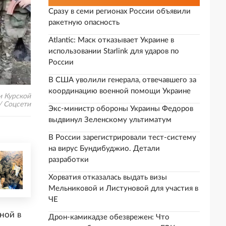
Сразу в семи регионах России объявили
ракетную опасность
Atlantic: Маск отказывает Украине в
использовании Starlink для ударов по
России
В США уволили генерала, отвечавшего за
координацию военной помощи Украине
и Курской
/ Соцсети
Экс-министр обороны Украины Федоров
выдвинул Зеленскому ультиматум
В России зарегистрировали тест-систему
на вирус Бундибуджио. Детали
разработки
Хорватия отказалась выдать визы
Мельниковой и Листуновой для участия в
ЧЕ
ной в
Дрон-камикадзе обезврежен: Что