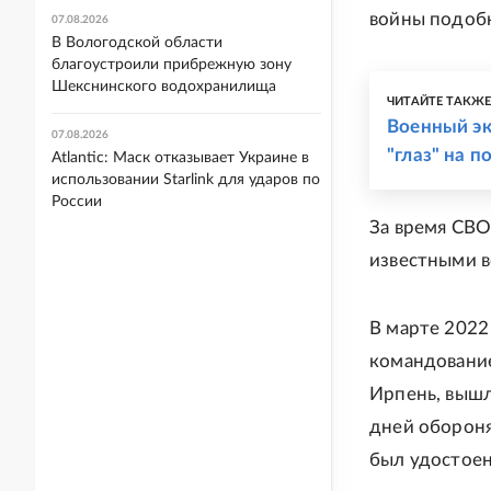
войны подобн
07.08.2026
В Вологодской области
благоустроили прибрежную зону
Шекснинского водохранилища
ЧИТАЙТЕ ТАКЖ
Военный эк
07.08.2026
"глаз" на п
Atlantic: Маск отказывает Украине в
использовании Starlink для ударов по
России
За время СВО
известными в
В марте 2022
командование
Ирпень, вышли
дней обороня
был удостоен