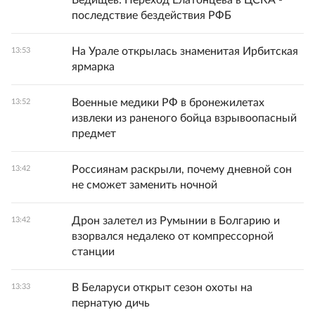
Ведищев: Переход Елатонцева в ЦСКА -
последствие бездействия РФБ
На Урале открылась знаменитая Ирбитская
13:53
ярмарка
Военные медики РФ в бронежилетах
13:52
извлеки из раненого бойца взрывоопасный
предмет
Россиянам раскрыли, почему дневной сон
13:42
не сможет заменить ночной
Дрон залетел из Румынии в Болгарию и
13:42
взорвался недалеко от компрессорной
станции
В Беларуси открыт сезон охоты на
13:33
пернатую дичь