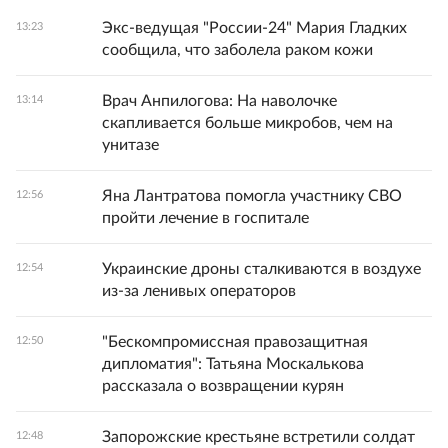
Экс-ведущая "России-24" Мария Гладких
13:23
сообщила, что заболела раком кожи
Врач Анпилогова: На наволочке
13:14
скапливается больше микробов, чем на
унитазе
Яна Лантратова помогла участнику СВО
12:56
пройти лечение в госпитале
Украинские дроны сталкиваются в воздухе
12:54
из-за ленивых операторов
"Бескомпромиссная правозащитная
12:50
дипломатия": Татьяна Москалькова
рассказала о возвращении курян
Запорожские крестьяне встретили солдат
12:48