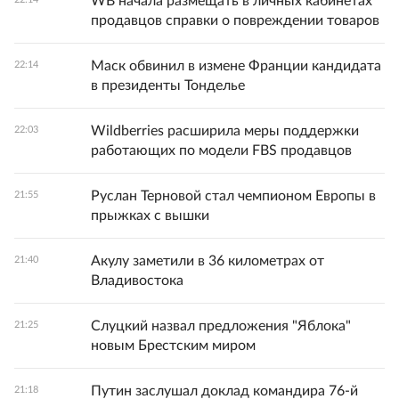
WB начала размещать в личных кабинетах
продавцов справки о повреждении товаров
Маск обвинил в измене Франции кандидата
22:14
в президенты Тонделье
Wildberries расширила меры поддержки
22:03
работающих по модели FBS продавцов
Руслан Терновой стал чемпионом Европы в
21:55
прыжках с вышки
Акулу заметили в 36 километрах от
21:40
Владивостока
Слуцкий назвал предложения "Яблока"
21:25
новым Брестским миром
Путин заслушал доклад командира 76-й
21:18