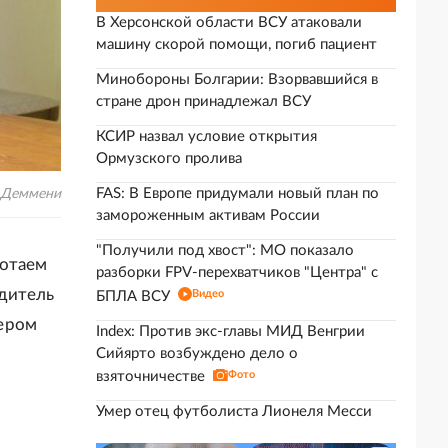
В Херсонской области ВСУ атаковали
машину скорой помощи, погиб пациент
Минобороны Болгарии: Взорвавшийся в
стране дрон принадлежал ВСУ
КСИР назвал условие открытия
Ормузского пролива
FAS: В Европе придумали новый план по
. Деммени
замороженным активам России
"Получили под хвост": МО показало
ботаем
разборки FPV-перехватчиков "Центра" с
одитель
Видео
БПЛА ВСУ
чером
Index: Против экс-главы МИД Венгрии
Сийярто возбуждено дело о
взяточничестве
Фото
Умер отец футболиста Лионеля Месси
о