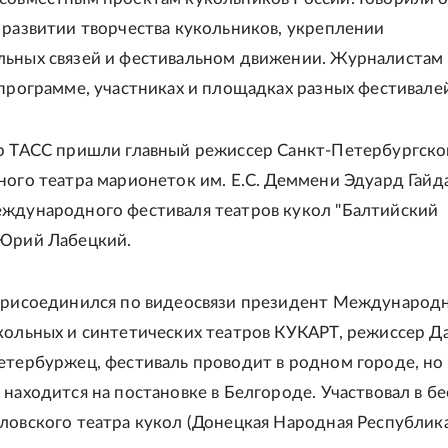
 развитии творчества кукольников, укреплении
ьных связей и фестивальном движении. Журналистам
 программе, участниках и площадках разных фестивале
р ТАСС пришли главный режиссер Санкт-Петербургско
ного театра марионеток им. Е.С. Деммени Эдуард Гайд
ждународного фестиваля театров кукол "Балтийский
 Юрий Лабецкий.
присоединился по видеосвязи президент Международ
кольных и синтетических театров КУКАРТ, режиссер Д
етербуржец, фестиваль проводит в родном городе, но 
 находится на постановке в Белгороде. Участвовал в бе
ловского театра кукол (Донецкая Народная Республик