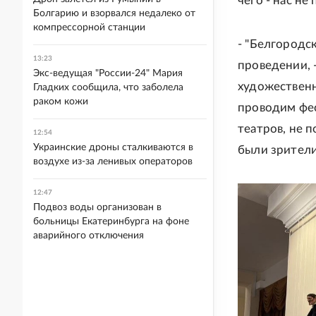
чего - нас не
Болгарию и взорвался недалеко от
компрессорной станции
- "Белгородск
13:23
проведении, 
Экс-ведущая "России-24" Мария
художественн
Гладких сообщила, что заболела
раком кожи
проводим фес
театров, не п
12:54
Украинские дроны сталкиваются в
были зрители
воздухе из-за ленивых операторов
12:47
Подвоз воды организован в
больницы Екатеринбурга на фоне
аварийного отключения