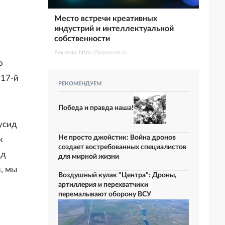
Место встречи креативных
индустрий и интеллектуальной
собственности
Реклама. https://ipquorum.ru
о
 17-й
РЕКОМЕНДУЕМ
Победа и правда наша!
усид
Не просто джойстик: Война дронов
к
создает востребованных специалистов
ид
для мирной жизни
, мы
Воздушный кулак "Центра": Дроны,
артиллерия и перехватчики
перемалывают оборону ВСУ