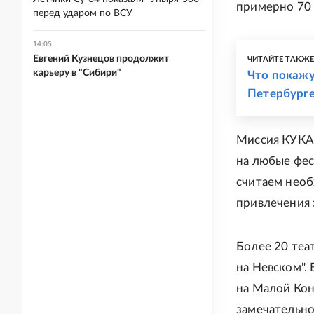
примерно 70 
перед ударом по ВСУ
14:05
Евгений Кузнецов продолжит
ЧИТАЙТЕ ТАКЖ
карьеру в "Сибири"
Что покажу
Петербург
Миссия КУКАРТ
на любые фес
считаем необ
привлечения 
Более 20 теа
на Невском".
на Малой Кон
замечательно