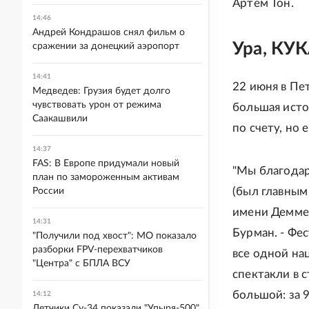
Артем Тон.
14:46
Андрей Кондрашов снял фильм о
Ура, КУ
сражении за донецкий аэропорт
14:41
22 июня в Пе
Медведев: Грузия будет долго
чувствовать урон от режима
большая исто
Саакашвили
по счету, но 
14:37
FAS: В Европе придумали новый
"Мы благодар
план по замороженным активам
(был главным
России
имени Деммен
14:31
Бурман. - Фе
"Получили под хвост": МО показало
разборки FPV-перехватчиков
все одной на
"Центра" с БПЛА ВСУ
спектакли в 
большой: за 
14:12
Летчики Су-34 показали "Упыря-500"