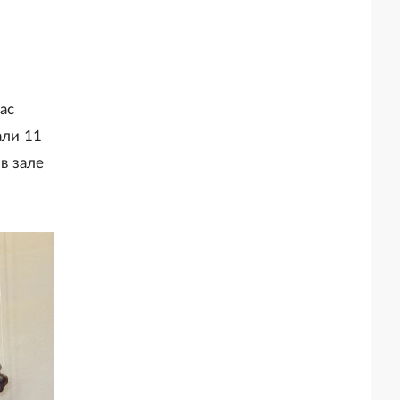
ас
али 11
в зале