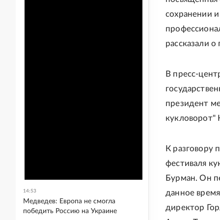
сохранении и
профессионал
рассказали о
В пресс-цент
государствен
президент ме
кукловорот"
К разговору 
фестиваля ку
Бурман. Он п
14:53
данное время
Медведев: Европа не смогла
директор Гор
победить Россию на Украине