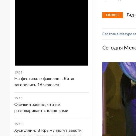
Гид
СЮЖЕТ
Светлана Мазуров
Сегодня Меж
15:23
На фестивале факелов в Китае
загорелись 16 человек
15:15
Овечкин заявил, что не
разговаривает с клюшками
15:13
Хуснуллин: В Крыму могут ввести