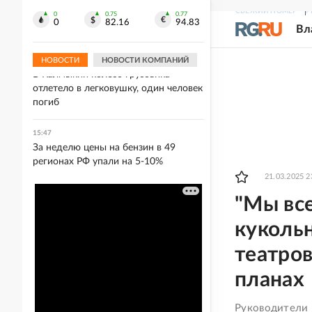
В Германии участники
СВЕЖИЙ НОМЕР
Р
многотысячной демонстрации
0
0.75
0.77
0
82.16
94.83
Вл
потребовали отставки Мерца
НОВОСТИ
НОВОСТИ КОМПАНИЙ
15:49
В Калмыкии колесо грузовика
отлетело в легковушку, один человек
погиб
15:47
За неделю цены на бензин в 49
регионах РФ упали на 5-10%
21.03.2025 2
"Мы все
куколь
театров
планах
Руководители к