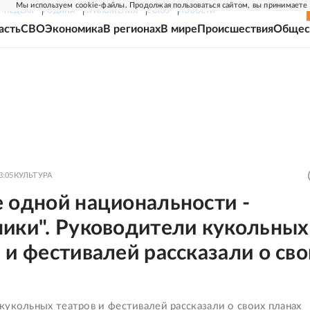
Мы используем cookie-файлы. Продолжая пользоваться сайтом, вы принимаете
Г-НЕДЕЛЯ
РОДИНА
ПРИЛОЖЕНИЯ
СОЮЗ
НОВОСТИ
асть
СВО
Экономика
В регионах
В мире
Происшествия
Общес
3:05
КУЛЬТУРА
 одной национальности -
ники". Руководители кукольных
 и фестивалей рассказали о св
укольных театров и фестивалей рассказали о своих планах