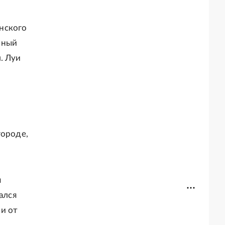
нского
чный
. Луи
городе,
я
ался
и от