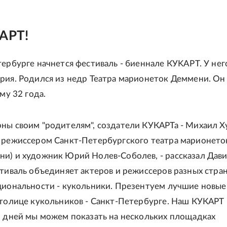
КАРТ!
тербурге начнется фестиваль - биеннале КУKAРT. У нег
рия. Родился из недр Театра марионеток Деммени. Он
ему 32 года.
ны своим "родителям", создатели КУКАРТа - Михаил Х
 режиссером Санкт-Петербургского театра марионето
и) и художник Юрий Нолев-Соболев, - рассказал Дав
стиваль объединяет актеров и режиссеров разных стран
циональности - кукольники. Презентуем лучшие новые
столице кукольников - Санкт-Петербурге. Наш КУКАРТ
9 дней мы можем показать на нескольких площадках