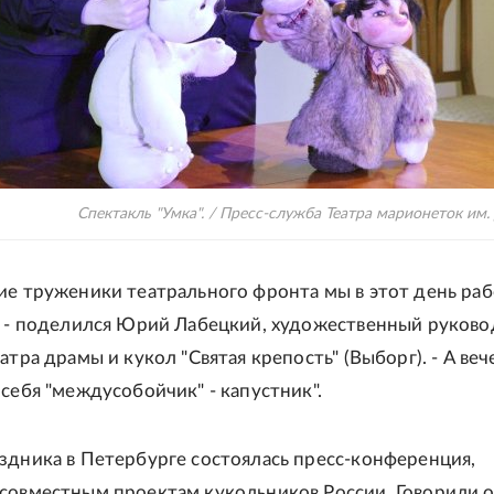
Спектакль "Умка". / Пресс-служба Театра марионеток им
ие труженики театрального фронта мы в этот день ра
" - поделился Юрий Лабецкий, художественный руков
атра драмы и кукол "Святая крепость" (Выборг). - А ве
 себя "междусобойчик" - капустник".
здника в Петербурге состоялась пресс-конференция,
совместным проектам кукольников России. Говорили 