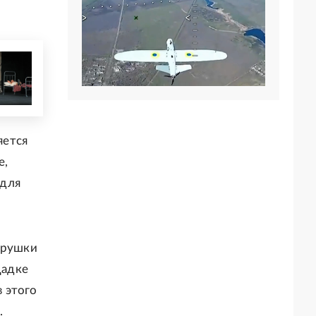
яется
е,
 для
трушки
щадке
 этого
.