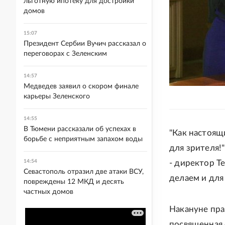
льготную ипотеку для достройки
домов
15:07
Президент Сербии Вучич рассказал о
переговорах с Зеленским
14:57
Медведев заявил о скором финале
карьеры Зеленского
14:55
В Тюмени рассказали об успехах в
"Как настоящ
борьбе с неприятным запахом воды
для зрителя!
14:54
- директор Те
Севастополь отразил две атаки ВСУ,
делаем и для
повреждены 12 МКД и десять
частных домов
Накануне пра
посвященная 