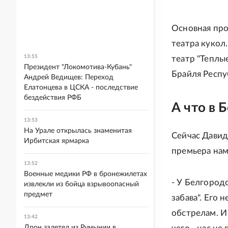
Основная про
театра кукол
13:55
театр "Теплы
Президент "Локомотива-Кубань"
Брайля Респу
Андрей Ведищев: Переход
Елатонцева в ЦСКА - последствие
бездействия РФБ
А что в 
13:53
На Урале открылась знаменитая
Сейчас Давид
Ирбитская ярмарка
премьера нам
13:52
Военные медики РФ в бронежилетах
- У Белгородс
извлекли из бойца взрывоопасный
предмет
забава". Его
обстрелам. И
13:42
Дрон залетел из Румынии в