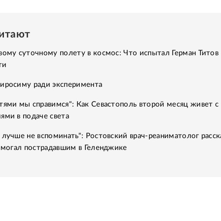
читают
вому суточному полету в космос: Что испытал Герман Титов 
ти
Хиросиму ради эксперимента
тями мы справимся": Как Севастополь второй месяц живет с
ями в подаче света
 лучше не вспоминать": Ростовский врач-реаниматолог расск
помогал пострадавшим в Геленджике