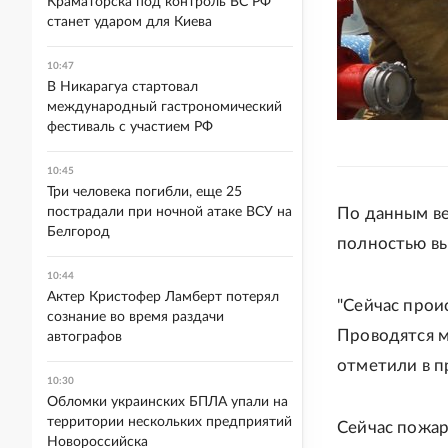
Краматорска под контроль ВС РФ
станет ударом для Киева
10:47
В Никарагуа стартовал
международный гастрономический
фестиваль с участием РФ
10:45
Три человека погибли, еще 25
пострадали при ночной атаке ВСУ на
По данным ве
Белгород
полностью вы
10:44
Актер Кристофер Ламберт потерял
"Сейчас прои
сознание во время раздачи
Проводятся м
автографов
отметили в п
10:30
Обломки украинских БПЛА упали на
территории нескольких предприятий
Сейчас пожар
Новороссийска