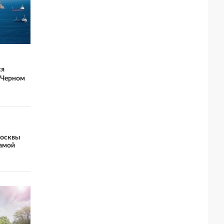
ся
 Черном
Москвы
самой