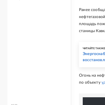
Ранее сообща
нефтегазово
площадь пожа
станицы Кав
ЧИТАЙТЕ ТАКЖ
Энергоснаб
восстановл
Огонь на неф
по объекту
у