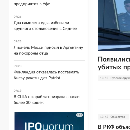
предприятия в Уфе
09:26
Два самолета едва избежали
крупного столкновения в Сиднее
09:25
Лионель Месси прибыл в Аргентину
на похороны отца
Появились
убитых пр
09:23
Финляндия отказалась поставлять
Киеву ракеты для Patriot
13:52
Русское оруж
09:19
В США с корабля-призрака спасли
более 30 кошек
13:42
Общество
В РКФ объяс