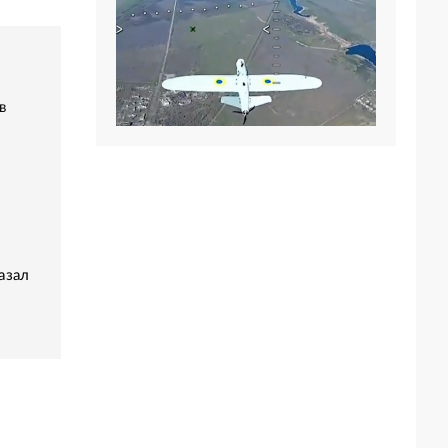
в
азал