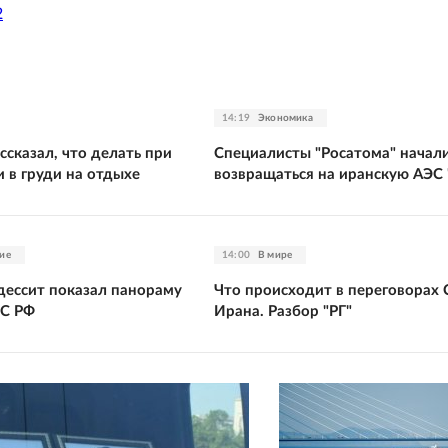
2
14:19
Экономика
ссказал, что делать при
Специалисты "Росатома" начал
 в груди на отдыхе
возвращаться на иранскую АЭС
ие
14:00
В мире
одессит показал панораму
Что происходит в переговорах
ВС РФ
Ирана. Разбор "РГ"