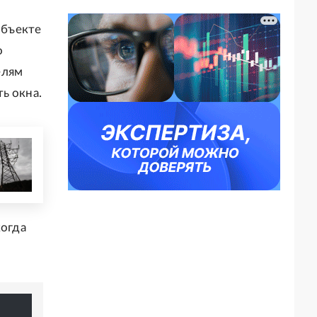
объекте
о
елям
ь окна.
когда