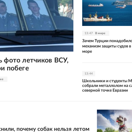
13:47
В мире
Зачем Турции понадобил
механизм защиты судов в
море
 фото летчиков ВСУ,
и побеге
13:44
ие
Школьники и студенты 
собрали металлолом на 
северной точке Евразии
нили, почему собак нельзя летом