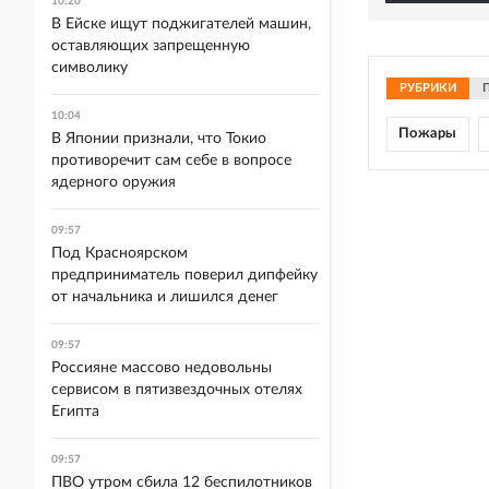
10:20
В Ейске ищут поджигателей машин,
оставляющих запрещенную
символику
РУБРИКИ
10:04
Пожары
В Японии признали, что Токио
противоречит сам себе в вопросе
ядерного оружия
09:57
Под Красноярском
предприниматель поверил дипфейку
от начальника и лишился денег
09:57
Россияне массово недовольны
сервисом в пятизвездочных отелях
Египта
09:57
ПВО утром сбила 12 беспилотников