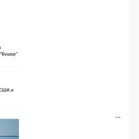
и
 "Бушер"
 США и