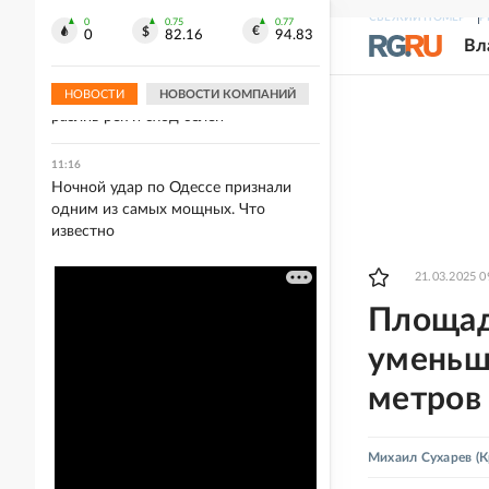
повреждены в результате ночной
СВЕЖИЙ НОМЕР
Р
атаки ВСУ по Белгороду
0
0.75
0.77
0
82.16
94.83
Вл
11:17
В Северной Осетии прогнозируется
НОВОСТИ
НОВОСТИ КОМПАНИЙ
разлив рек и сход селей
11:16
Ночной удар по Одессе признали
одним из самых мощных. Что
известно
21.03.2025 0
Площад
уменьш
метров
Михаил Сухарев
(К