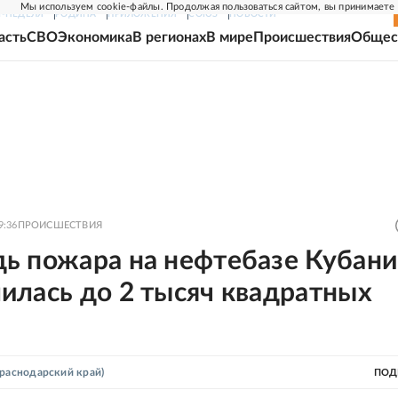
Мы используем cookie-файлы. Продолжая пользоваться сайтом, вы принимаете
Г-НЕДЕЛЯ
РОДИНА
ПРИЛОЖЕНИЯ
СОЮЗ
НОВОСТИ
асть
СВО
Экономика
В регионах
В мире
Происшествия
Общес
9:36
ПРОИСШЕСТВИЯ
ь пожара на нефтебазе Кубани
илась до 2 тысяч квадратных
раснодарский край)
ПОД