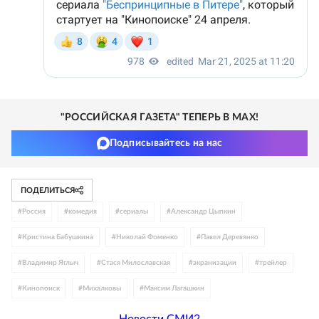
"РОССИЙСКАЯ ГАЗЕТА" ТЕПЕРЬ В MAX!
Подписывайтесь на нас
ПОДЕЛИТЬСЯ
#
Россия
#
комедия
#
сериалы
#
Александр Цыпкин
#
Кристина Бабушкина
#
Николай Фоменко
#
Павел Деревянко
#
Владимир Яглыч
#
Стася Милославская
#
экранизации
#
трейлер
#
Кинопоиск
#
Михалковы
#
Максим Лагашкин