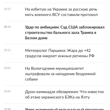
На избитую на Украине за русскую речь
20:22
мать военного ВСУ составили протокол
Удар по амбициям: Суд США заблокировал
20:15
строительство бального зала Трампа в
Белом доме
Метеоролог Паршина: Жара до +42
20:12
градусов накроет южные регионы РФ
На Вологодчине муниципалитет
20:09
оштрафовали за нападение бездомной
собаки
Дрон-камикадзе обезврежен: Что известно
20:09
об атаке украинского БЭКа на Ялту
Умер знаменитый музыкальный продюсер
19:50