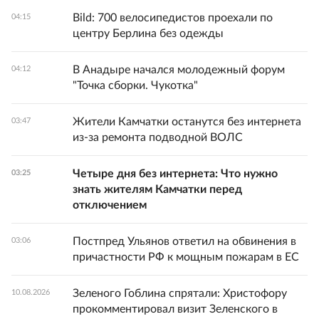
Bild: 700 велосипедистов проехали по
04:15
центру Берлина без одежды
В Анадыре начался молодежный форум
04:12
"Точка сборки. Чукотка"
Жители Камчатки останутся без интернета
03:47
из-за ремонта подводной ВОЛС
Четыре дня без интернета: Что нужно
03:25
знать жителям Камчатки перед
отключением
Постпред Ульянов ответил на обвинения в
03:06
причастности РФ к мощным пожарам в ЕС
Зеленого Гоблина спрятали: Христофору
10.08.2026
прокомментировал визит Зеленского в