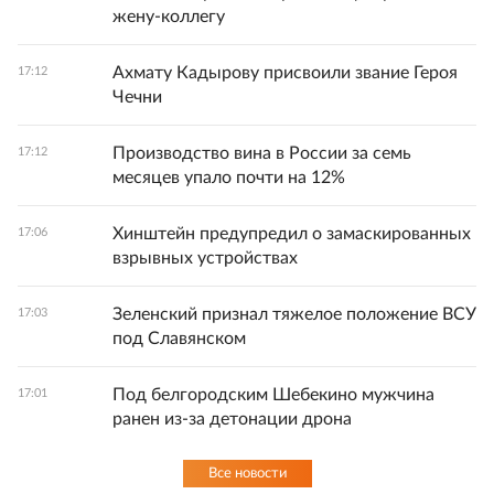
жену-коллегу
Ахмату Кадырову присвоили звание Героя
17:12
Чечни
Производство вина в России за семь
17:12
месяцев упало почти на 12%
Хинштейн предупредил о замаскированных
17:06
взрывных устройствах
Зеленский признал тяжелое положение ВСУ
17:03
под Славянском
Под белгородским Шебекино мужчина
17:01
ранен из-за детонации дрона
Все новости