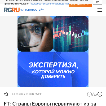
OK
принимаете условия
Пользовательского соглашения
СВЕЖИЙ НОМЕР
ПОДПИСКА
ЛЕНТА НОВОСТЕЙ
24.03.2025 13:07
В МИРЕ
FT: Страны Европы нервничают из-за