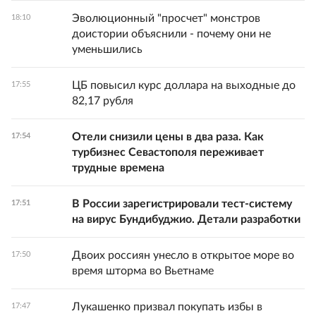
Эволюционный "просчет" монстров
18:10
доистории объяснили - почему они не
уменьшились
ЦБ повысил курс доллара на выходные до
17:55
82,17 рубля
Отели снизили цены в два раза. Как
17:54
турбизнес Севастополя переживает
трудные времена
В России зарегистрировали тест-систему
17:51
на вирус Бундибуджио. Детали разработки
Двоих россиян унесло в открытое море во
17:50
время шторма во Вьетнаме
Лукашенко призвал покупать избы в
17:47