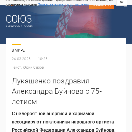
OK
принимаете условия
Пользовательского соглашения
СВЕЖИЙ НОМЕР
ПОДПИСКА
БЕЛАРУСЬ / РОССИЯ
В МИРЕ
24.03.2025
10:25
Текст:
Юрий Сизов
Лукашенко поздравил
Александра Буйнова с 75-
летием
С невероятной энергией и харизмой
ассоциируют поклонники народного артиста
Российской Федерации Александра Буйнова,