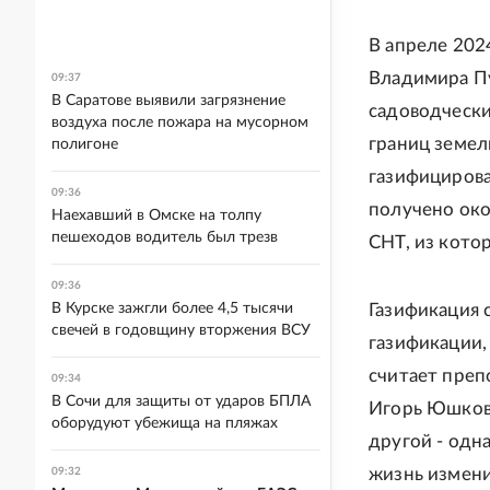
В апреле 202
Владимира П
09:37
В Саратове выявили загрязнение
садоводчески
воздуха после пожара на мусорном
границ земел
полигоне
газифицирова
09:36
получено око
Наехавший в Омске на толпу
пешеходов водитель был трезв
СНТ, из кото
09:36
В Курске зажгли более 4,5 тысячи
Газификация 
свечей в годовщину вторжения ВСУ
газификации,
считает преп
09:34
В Сочи для защиты от ударов БПЛА
Игорь Юшков.
оборудуют убежища на пляжах
другой - одн
жизнь измени
09:32