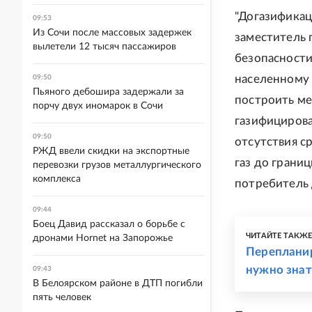
"Догазификац
09:53
Из Сочи после массовых задержек
заместитель 
вылетели 12 тысяч пассажиров
безопасности
населенному 
09:50
Пьяного дебошира задержали за
построить ме
порчу двух иномарок в Сочи
газифицирован
09:50
отсутствия с
РЖД ввели скидки на экспортные
газ до грани
перевозки грузов металлургического
комплекса
потребитель 
09:44
Боец Давид рассказал о борьбе с
ЧИТАЙТЕ ТАКЖ
дронами Hornet на Запорожье
Перепланир
нужно знат
09:43
В Белоярском районе в ДТП погибли
пять человек