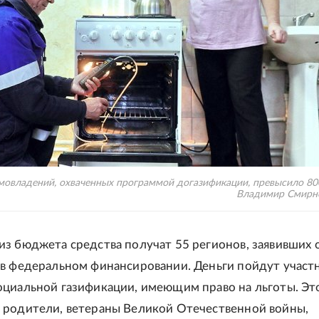
мовладений, охваченных программой догазификации, превысило 800
Владимир Смирно
з бюджета средства получат 55 регионов, заявивших 
в федеральном финансировании. Деньги пойдут участ
циальной газификации, имеющим право на льготы. Эт
родители, ветераны Великой Отечественной войны,