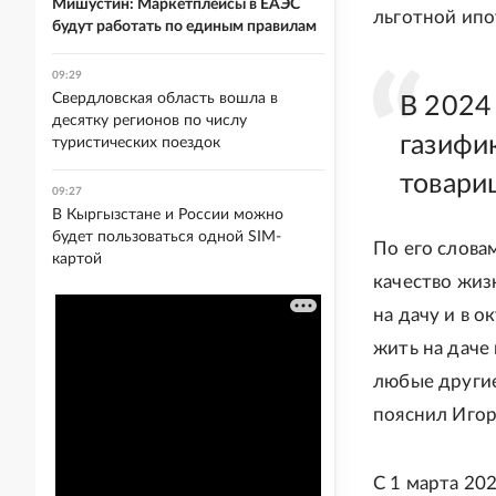
Мишустин: Маркетплейсы в ЕАЭС
льготной ипот
будут работать по единым правилам
09:29
Свердловская область вошла в
В 2024
десятку регионов по числу
газифи
туристических поездок
товари
09:27
В Кыргызстане и России можно
будет пользоваться одной SIM-
По его слова
картой
качество жиз
на дачу и в 
жить на даче
любые другие
пояснил Иго
С 1 марта 20