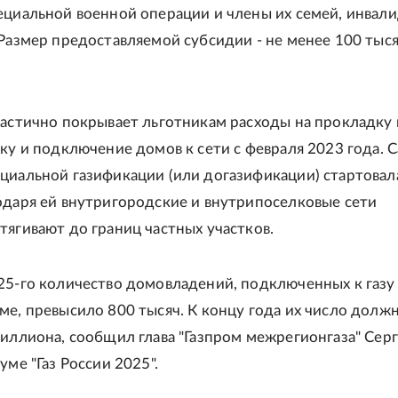
ециальной военной операции и члены их семей, инвали
 Размер предоставляемой субсидии - не менее 100 тыс
частично покрывает льготникам расходы на прокладку 
тку и подключение домов к сети с февраля 2023 года. 
циальной газификации (или догазификации) стартовал
одаря ей внутригородские и внутрипоселковые сети
тягивают до границ частных участков.
25-го количество домовладений, подключенных к газу
ме, превысило 800 тысяч. К концу года их число долж
миллиона, сообщил глава "Газпром межрегионгаза" Сер
уме "Газ России 2025".