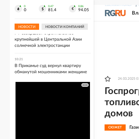
В Крыму ввели ограничение
СВЕЖИЙ НОМЕР
Р
электроснабжения из-за
0
0.47
0.86
0
81.4
94.05
Вл
повреждений инфраструктуры
НОВОСТИ
НОВОСТИ КОМПАНИЙ
10:26
РФ завершает строительство
крупнейшей в Центральной Азии
солнечной электростанции
10:21
В Прикамье суд вернул квартиру
обманутой мошенниками женщине
24.03.2025 0
Госпро
топлив
домов
Газ
СЮЖЕТ