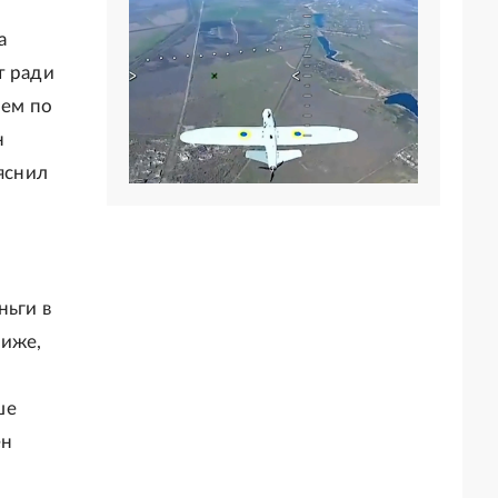
а
т ради
ием по
н
яснил
ньги в
ниже,
ше
ен