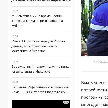
документы по итогам межправсовета
10:09
Минометная мина времен войны
застряла в плуге при вспашке на
Кубани
10:08
Мема: ЕС должен вернуть России
деньги, если хочет закончить
конфликт на Украине
Число до
10:06
Вооруженный ножом мужчина напал
на школьниц в Иркутске
Выделяемые и
10:00
Пашинян: Референдум о вступлении
потребности 
Армении в ЕС требует подготовки
программы со
многодетные 