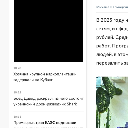
Михаил Калмацки
В 2025 году 
сетям, из ф
рублей. Сред
работ. Прогр
людей, в эт
перевалить з
10:20
Хозяина крупной наркоплантации
задержали на Кубани
10:12
Боец Давид раскрыл, из чего состоит
украинский дрон-разведчик Shark
10:11
Премьеры стран ЕАЭС подписали