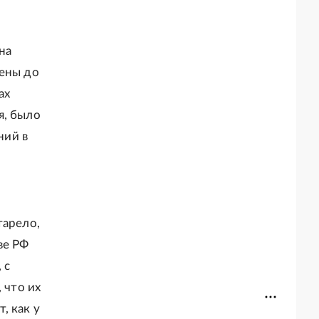
на
дены до
ах
я, было
ний в
тарело,
ве РФ
 с
 что их
, как у