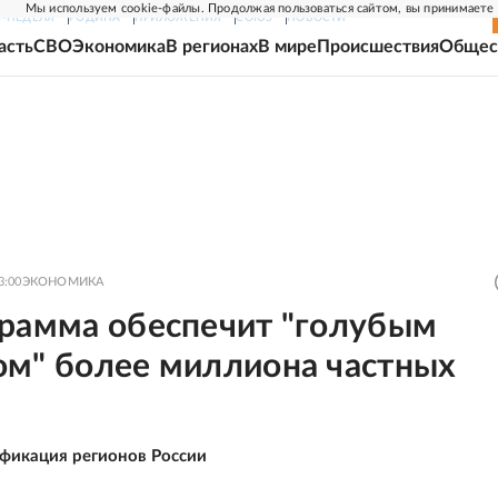
Мы используем cookie-файлы. Продолжая пользоваться сайтом, вы принимаете
Г-НЕДЕЛЯ
РОДИНА
ПРИЛОЖЕНИЯ
СОЮЗ
НОВОСТИ
асть
СВО
Экономика
В регионах
В мире
Происшествия
Общес
3:00
ЭКОНОМИКА
грамма обеспечит "голубым
ом" более миллиона частных
ификация регионов России