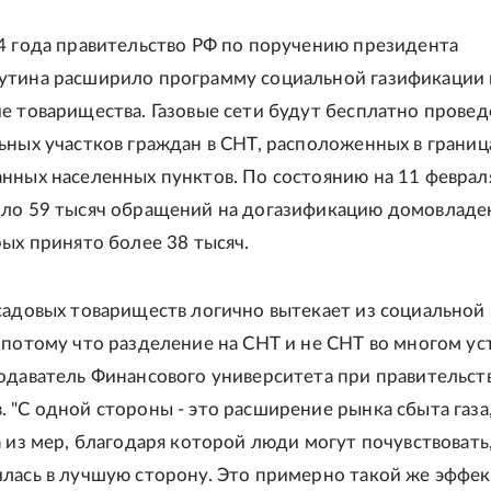
4 года правительство РФ по поручению президента
утина расширило программу социальной газификации 
е товарищества. Газовые сети будут бесплатно прове
ьных участков граждан в СНТ, расположенных в границ
нных населенных пунктов. По состоянию на 11 феврал
ло 59 тысяч обращений на догазификацию домовладе
рых принято более 38 тысяч.
садовых товариществ логично вытекает из социальной
 потому что разделение на СНТ и не СНТ во многом ус
одаватель Финансового университета при правительст
 "С одной стороны - это расширение рынка сбыта газа,
а из мер, благодаря которой люди могут почувствовать,
лась в лучшую сторону. Это примерно такой же эффект