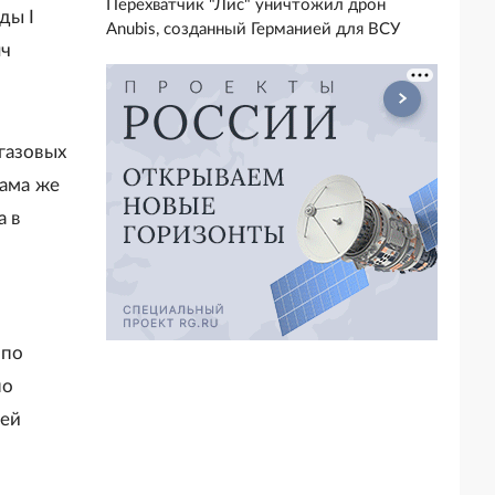
Перехватчик "Лис" уничтожил дрон
ды I
Anubis, созданный Германией для ВСУ
яч
газовых
Сама же
а в
 по
но
гей