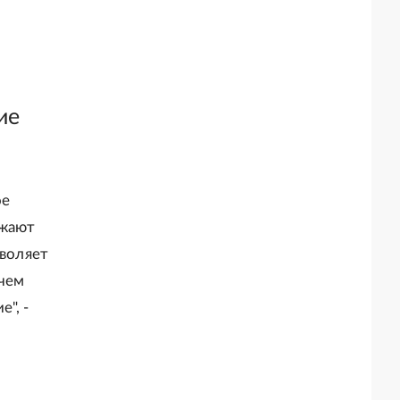
ие
ое
зжают
зволяет
 чем
", -