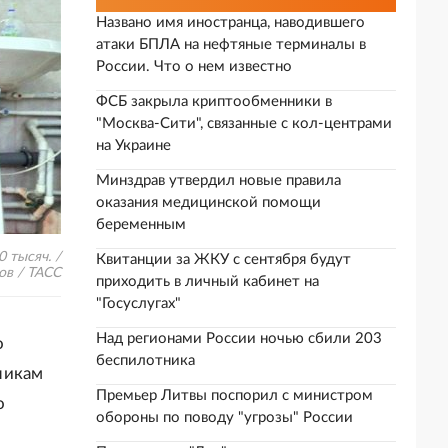
Названо имя иностранца, наводившего
атаки БПЛА на нефтяные терминалы в
России. Что о нем известно
ФСБ закрыла криптообменники в
"Москва-Сити", связанные с кол-центрами
на Украине
Минздрав утвердил новые правила
оказания медицинской помощи
беременным
 тысяч. /
Квитанции за ЖКУ с сентября будут
в / ТАСС
приходить в личный кабинет на
"Госуслугах"
Над регионами России ночью сбили 203
о
беспилотника
никам
Премьер Литвы поспорил с министром
о
обороны по поводу "угрозы" России