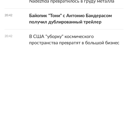
Nadezhda превратилось в груду металла
Байопик "Тони" с Антонио Бандерасом
20:42
получил дублированный трейлер
В США "уборку" космического
20:42
пространства превратят в большой бизнес