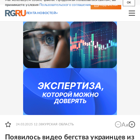
OK
принимаете условия
Пользовательского соглашения
СВЕЖИЙ НОМЕР
ПОДПИСКА
ЛЕНТА НОВОСТЕЙ
24.03.2025 12:38
КУРСКАЯ ОБЛАСТЬ
Появилось видео бегства украинцев из