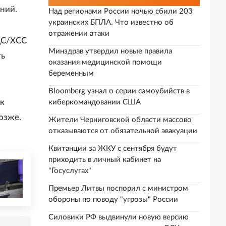
ний.
Над регионами России ночью сбили 203
украинских БПЛА. Что известно об
отражении атаки
ДС/ХСС
Минздрав утвердил новые правила
ть
оказания медицинской помощи
беременным
Bloomberg узнал о серии самоубийств в
 к
киберкомандовании США
озже.
Жители Черниговской области массово
отказываются от обязательной эвакуации
Квитанции за ЖКУ с сентября будут
приходить в личный кабинет на
"Госуслугах"
Премьер Литвы поспорил с министром
обороны по поводу "угрозы" России
Силовики РФ выдвинули новую версию