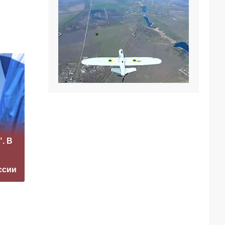
«Это конец всего»:
. В
Захарова
Маск сделал
прокомментировал
неожиданное
а фестиваль в
заявление о
ссии
Юрмале
завершении СВО