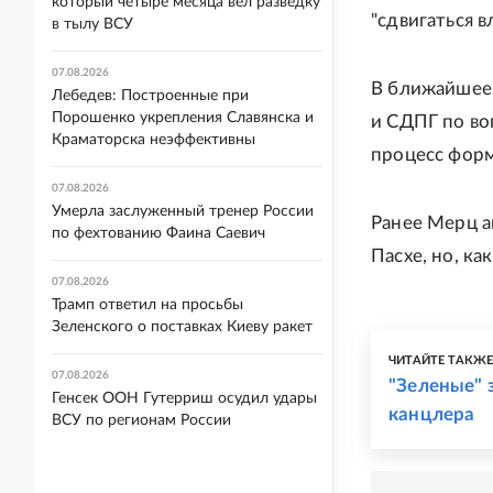
который четыре месяца вел разведку
"сдвигаться 
в тылу ВСУ
07.08.2026
В ближайшее 
Лебедев: Построенные при
Порошенко укрепления Славянска и
и СДПГ по во
Краматорска неэффективны
процесс форм
07.08.2026
Умерла заслуженный тренер России
Ранее Мерц а
по фехтованию Фаина Саевич
Пасхе, но, к
07.08.2026
Трамп ответил на просьбы
Зеленского о поставках Киеву ракет
ЧИТАЙТЕ ТАКЖ
07.08.2026
"Зеленые" 
Генсек ООН Гутерриш осудил удары
канцлера
ВСУ по регионам России