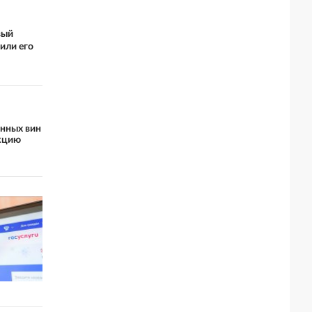
вый
или его
енных вин
кцию