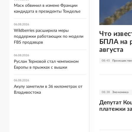
Маск обвинил в измене Франции
кандидата в президенты Тонделье
06.08.2026
Wildberries расширила меры
Что извес
поддержки работающих по модели
БПЛА на 
FBS продавцов
августа
06.08.2026
08:45
Происшестви
Руслан Терновой стал чемпионом
Европы в прыжках с вышки
06.08.2026
Акулу заметили в 36 километрах от
Владивостока
08:38
Экономика
Депутат Кош
платежки за