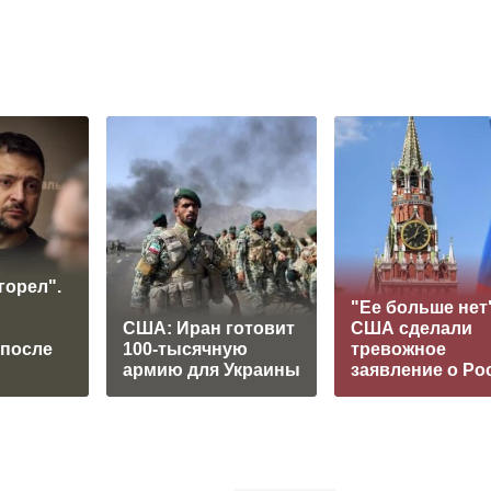
горел".
"Ее больше нет"
США: Иран готовит
США сделали
 после
100-тысячную
тревожное
армию для Украины
заявление о Ро