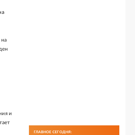
на
 на
ден
ния и
тает
ГЛАВНОЕ СЕГОДНЯ: