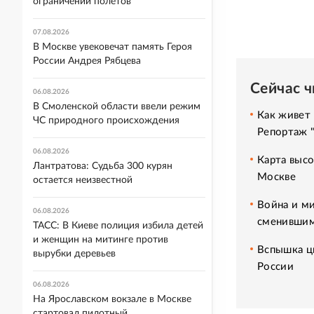
ограничений полетов
07.08.2026
В Москве увековечат память Героя
России Андрея Рябцева
Сейчас 
06.08.2026
В Смоленской области ввели режим
Как живет 
ЧС природного происхождения
Репортаж 
06.08.2026
Карта высо
Лантратова: Судьба 300 курян
Москве
остается неизвестной
Война и ми
06.08.2026
сменившим
ТАСС: В Киеве полиция избила детей
и женщин на митинге против
Вспышка ци
вырубки деревьев
России
06.08.2026
На Ярославском вокзале в Москве
стартовал пилотный