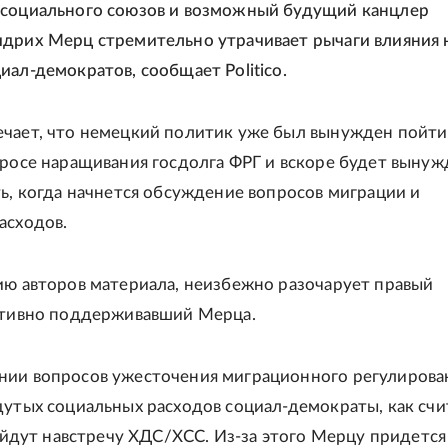
-социального союзов и возможный будущий канцлер
дрих Мерц стремительно утрачивает рычаги влияния 
иал-демократов, сообщает Politico.
чает, что немецкий политик уже был вынужден пойти
просе наращивания госдолга ФРГ и вскоре будет вынуж
ть, когда начнется обсуждение вопросов миграции и
асходов.
ию авторов материала, неизбежно разочарует правый
ктивно поддерживавший Мерца.
ии вопросов ужесточения миграционного регулирова
дутых социальных расходов социал-демократы, как счи
 пойдут навстречу ХДС/ХСС. Из-за этого Мерцу придется