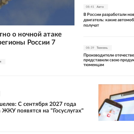
08:41
Авто
В России разработали но
двигатель: какие автомоб
получат
тно о ночной атаке
регионы России 7
08:39
Тюмень
Производители отечеств
представили свою проду
я
тюменцам
елев: С сентября 2027 года
 ЖКУ появятся на "Госуслугах"