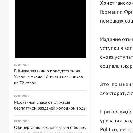
Христианско
Германии Фри
немецких соц
Издание отме
уступки в во
снова уступа
07.08.2026
социальных р
В Киеве заявили о присутствии на
Украине около 16 тысяч наемников
из 72 стран
Это, по мнен
электорат, а
07.08.2026
Москвичей спасают от жары
бесплатной раздачей холодной воды
При обсужден
урезания раз
07.08.2026
Офицер Соловьев рассказал о бойце,
Politico, не