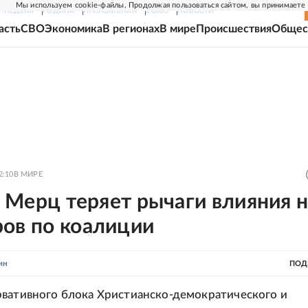
Мы используем cookie-файлы. Продолжая пользоваться сайтом, вы принимаете
Г-НЕДЕЛЯ
РОДИНА
ПРИЛОЖЕНИЯ
СОЮЗ
НОВОСТИ
асть
СВО
Экономика
В регионах
В мире
Происшествия
Общес
2:10
В МИРЕ
o: Мерц теряет рычаги влияния 
ров по коалиции
ин
ПОД
вативного блока Христианско-демократического и