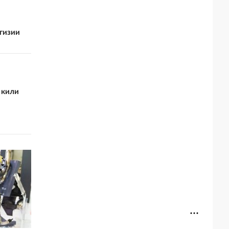
гизии
 кили