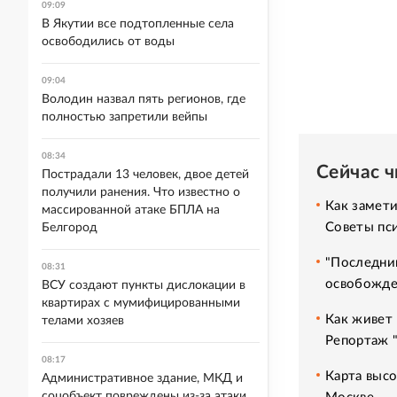
09:09
В Якутии все подтопленные села
освободились от воды
09:04
Володин назвал пять регионов, где
полностью запретили вейпы
08:34
Сейчас 
Пострадали 13 человек, двое детей
получили ранения. Что известно о
Как замет
массированной атаке БПЛА на
Советы пс
Белгород
"Последний
08:31
освобожде
ВСУ создают пункты дислокации в
квартирах с мумифицированными
Как живет 
телами хозяев
Репортаж 
08:17
Карта высо
Административное здание, МКД и
соцобъект повреждены из-за атаки