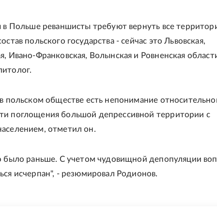
я в Польше реваншисты требуют вернуть все территор
остав польского государства - сейчас это Львовская,
я, Ивано-Франковская, Волынская и Ровненская област
литолог.
 в польском обществе есть непонимание относительно
ти поглощения большой депрессивной территории с
аселением, отметил он.
о было раньше. С учетом чудовищной депопуляции во
ься исчерпан", - резюмировал Родионов.