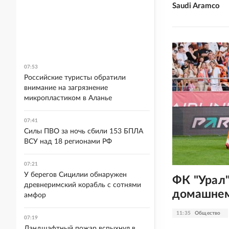
Saudi Aramco
07:53
Российские туристы обратили
внимание на загрязнение
микропластиком в Аланье
07:41
Силы ПВО за ночь сбили 153 БПЛА
ВСУ над 18 регионами РФ
07:21
У берегов Сицилии обнаружен
ФК "Урал"
древнеримский корабль с сотнями
домашнем
амфор
11:35
Общество
07:19
Ландшафтный пожар вспыхнул в