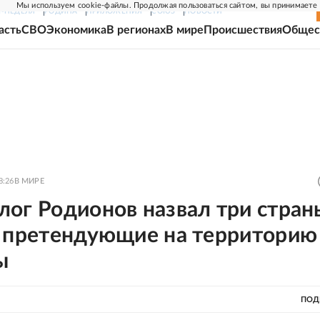
Мы используем cookie-файлы. Продолжая пользоваться сайтом, вы принимаете
Г-НЕДЕЛЯ
РОДИНА
ПРИЛОЖЕНИЯ
СОЮЗ
НОВОСТИ
асть
СВО
Экономика
В регионах
В мире
Происшествия
Общес
8:26
В МИРЕ
лог Родионов назвал три стран
, претендующие на территорию
ы
ПОД