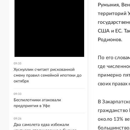
Румыния, Вен
территорий У
государствен
США и ЕС. Та
Родионов.
По его слова
09:35
где численно
Хуснуллин считает рискованной
примерно пят
смену правил семейной ипотеки до
октября
своих правах
09:33
Беспилотники атаковали
В Закарпатск
предприятия в Уфе
гражданство 
около 13% ве
09:26
Два самолета едва избежали
большинство