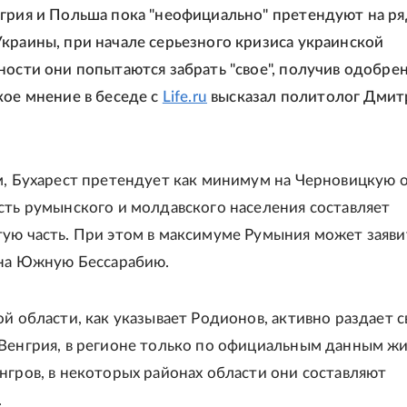
грия и Польша пока "неофициально" претендуют на ря
краины, при начале серьезного кризиса украинской
ности они попытаются забрать "свое", получив одобре
кое мнение в беседе с
Life.ru
высказал политолог Дмит
м, Бухарест претендует как минимум на Черновицкую о
сть румынского и молдавского населения составляет
ую часть. При этом в максимуме Румыния может заяви
 на Южную Бессарабию.
ой области, как указывает Родионов, активно раздает с
Венгрия, в регионе только по официальным данным ж
нгров, в некоторых районах области они составляют
.