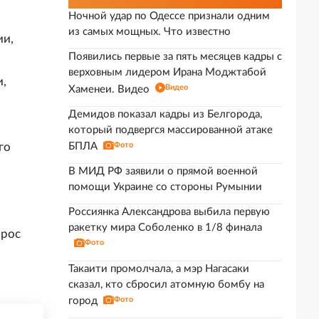
Ночной удар по Одессе признали одним
из самых мощных. Что известно
ии,
Появились первые за пять месяцев кадры с
верховным лидером Ирана Моджтабой
и,
Видео
Хаменеи. Видео
Демидов показал кадры из Белгорода,
который подвергся массированной атаке
го
БПЛА
Фото
В МИД РФ заявили о прямой военной
помощи Украине со стороны Румынии
Россиянка Александрова выбила первую
ракетку мира Соболенко в 1/8 финала
прос
Фото
Такаити промолчала, а мэр Нагасаки
сказал, кто сбросил атомную бомбу на
город
Фото