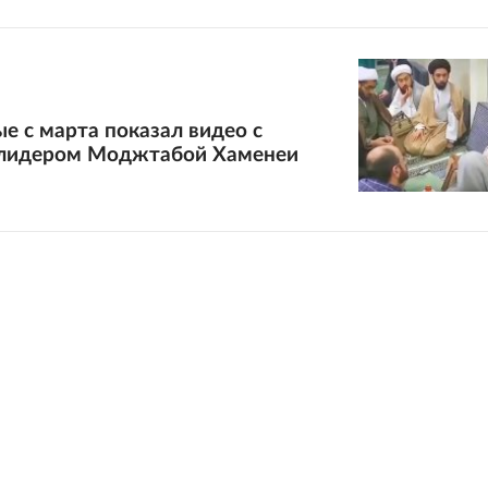
е с марта показал видео с
лидером Моджтабой Хаменеи