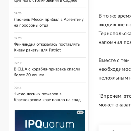
крупного столкновения в Сиднее
09:25
В то же врем
Лионель Месси прибыл в Аргентину
входившие в с
на похороны отца
Тернопольска
09:23
напомнил по
Финляндия отказалась поставлять
Киеву ракеты для Patriot
Вместе с тем
09:19
необходимос
В США с корабля-призрака спасли
более 30 кошек
нелояльным н
09:11
Число лесных пожаров в
"Впрочем, эт
Красноярском крае пошло на спад
может оказат