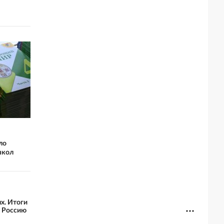
ло
школ
х. Итоги
ю Россию