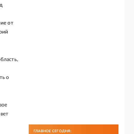
д
ние от
рий
бласть,
ть о
вое
ивет
ГЛАВНОЕ СЕГОДНЯ: