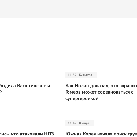
11:57
Культура
бодила Васютинское и
Как Нолан доказал, что экрани
Р
Гомера может соревноваться с
супергероикой
11:42
В мире
лись, что атаковали НПЗ
Южная Корея начала поиск груз