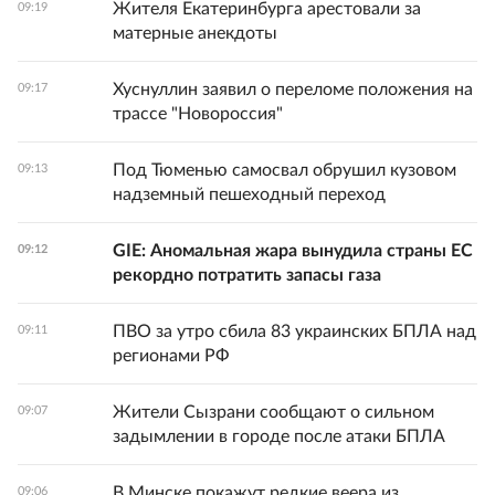
Жителя Екатеринбурга арестовали за
09:19
матерные анекдоты
Хуснуллин заявил о переломе положения на
09:17
трассе "Новороссия"
Под Тюменью самосвал обрушил кузовом
09:13
надземный пешеходный переход
GIE: Аномальная жара вынудила страны ЕС
09:12
рекордно потратить запасы газа
ПВО за утро сбила 83 украинских БПЛА над
09:11
регионами РФ
Жители Сызрани сообщают о сильном
09:07
задымлении в городе после атаки БПЛА
В Минске покажут редкие веера из
09:06