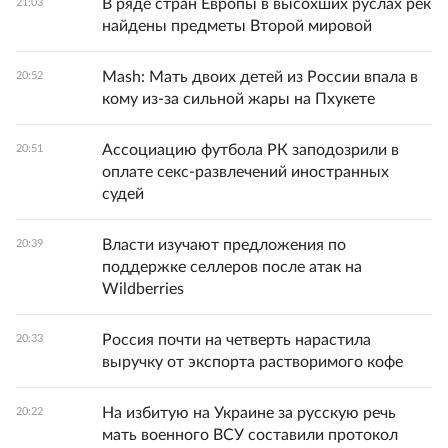
В ряде стран Европы в высохших руслах рек
21:03
найдены предметы Второй мировой
Mash: Мать двоих детей из России впала в
20:52
кому из-за сильной жары на Пхукете
Ассоциацию футбола РК заподозрили в
20:51
оплате секс-развлечений иностранных
судей
Власти изучают предложения по
20:39
поддержке селлеров после атак на
Wildberries
Россия почти на четверть нарастила
20:33
выручку от экспорта растворимого кофе
На избитую на Украине за русскую речь
20:22
мать военного ВСУ составили протокол