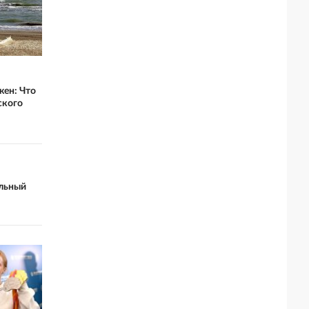
жен: Что
ского
льный