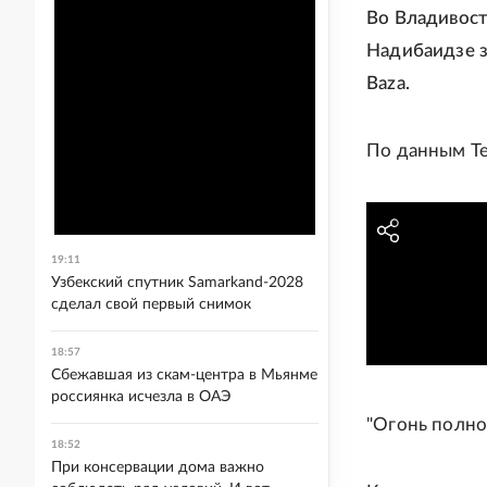
Во Владивост
Надибаидзе з
Baza.
По данным Te
19:11
Узбекский спутник Samarkand-2028
сделал свой первый снимок
18:57
Сбежавшая из скам-центра в Мьянме
россиянка исчезла в ОАЭ
"Огонь полно
18:52
При консервации дома важно