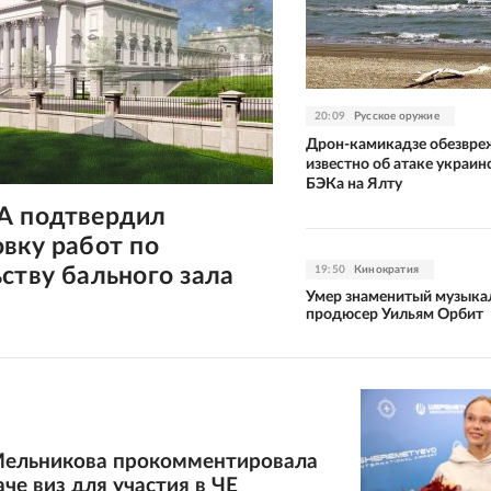
20:09
Русское оружие
Дрон-камикадзе обезвре
известно об атаке украин
БЭКа на Ялту
А подтвердил
вку работ по
ству бального зала
19:50
Кинократия
Умер знаменитый музыка
продюсер Уильям Орбит
Мельникова прокомментировала
аче виз для участия в ЧЕ