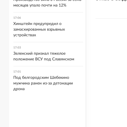
месяцев упало почти на 12%
17:06
Хинштейн предупредил о
замаскированных взрывных
устройствах
17:03
Зеленский признал тяжелое
положение ВСУ под Славянском
17:01
Под белгородским Шебекино
мужчина ранен из-за детонации
дрона