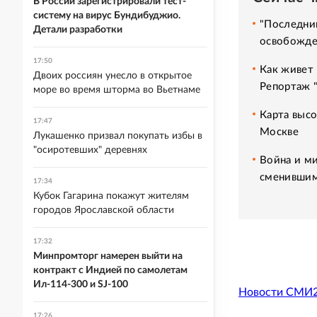
В России зарегистрировали тест-
систему на вирус Бундибуджио.
"Последний
Детали разработки
освобожде
17:50
Как живет 
Двоих россиян унесло в открытое
Репортаж 
море во время шторма во Вьетнаме
Карта высо
17:47
Москве
Лукашенко призвал покупать избы в
"осиротевших" деревнях
Война и ми
сменившим
17:34
Кубок Гагарина покажут жителям
городов Ярославской области
17:32
Минпромторг намерен выйти на
контракт с Индией по самолетам
Ил-114-300 и SJ-100
Новости СМИ
17:26