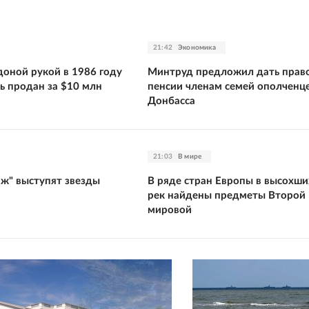
21:42
Экономика
оной рукой в 1986 году
Минтруд предложил дать право
ь продан за $10 млн
пенсии членам семей ополченц
Донбасса
21:03
В мире
аж" выступят звезды
В ряде стран Европы в высохши
рек найдены предметы Второй
мировой