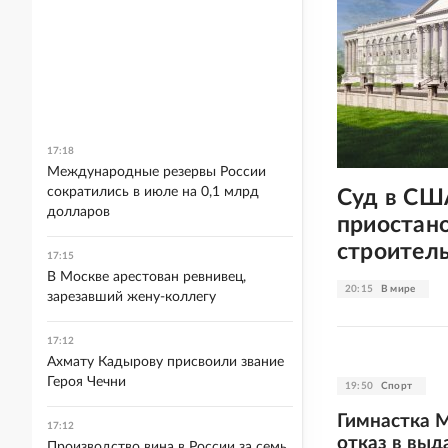
17:18
Международные резервы России
сократились в июле на 0,1 млрд
Суд в СШ
долларов
приостано
строитель
17:15
В Москве арестован ревнивец,
20:15
В мире
зарезавший жену-коллегу
17:12
Ахмату Кадырову присвоили звание
Героя Чечни
19:50
Спорт
Гимнастка 
17:12
отказ в выд
Производство вина в России за семь