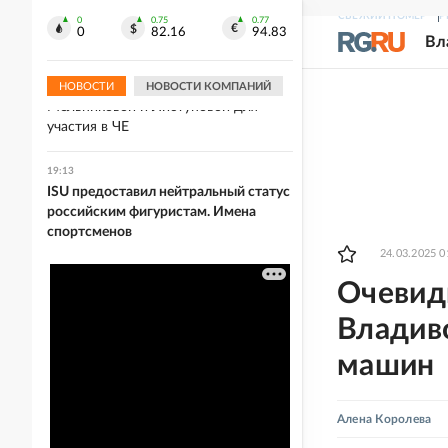
Украине после пожара на
СВЕЖИЙ НОМЕР
Р
крупнейшем складе
0
0.75
0.77
0
82.16
94.83
Вл
19:13
Хорватия отказалась выдать визы
НОВОСТИ
НОВОСТИ КОМПАНИЙ
Мельниковой и Листуновой для
участия в ЧЕ
19:13
ISU предоставил нейтральный статус
российским фигуристам. Имена
спортсменов
24.03.2025 0
Очевидц
Владиво
машин
Алена Королева