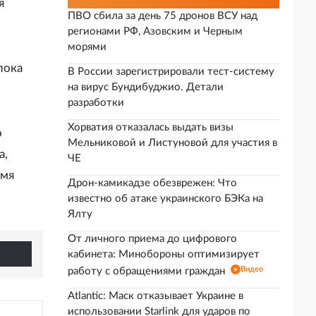
я
ПВО сбила за день 75 дронов ВСУ над
регионами РФ, Азовским и Черным
морями
пока
В России зарегистрировали тест-систему
на вирус Бундибуджио. Детали
разработки
Хорватия отказалась выдать визы
о
Мельниковой и Листуновой для участия в
а,
ЧЕ
емя
Дрон-камикадзе обезврежен: Что
известно об атаке украинского БЭКа на
Ялту
От личного приема до цифрового
кабинета: Минобороны оптимизирует
Видео
работу с обращениями граждан
Atlantic: Маск отказывает Украине в
использовании Starlink для ударов по