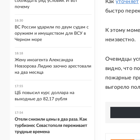
соблюдать ряд условий. И вот
Как
уточняет
почему
быстро перек
18:30
ВС России ударили по двум судам с
К этому моме
оружием и имуществом для ВСУ в
неизвестно.
Черном море
18:18
Очевидцы усп
Жену иноагента Александра
Невзорова Лидию заочно арестовали
видно, что п
на два месяца
пожарные при
выгорело пол
17:55
ЦБ повысил курс доллара на
выходные до 82,17 рубля
17:54
Отели снизили цены в два раза. Как
турбизнес Севастополя переживает
трудные времена