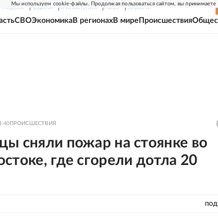
Мы используем cookie-файлы. Продолжая пользоваться сайтом, вы принимаете
Г-НЕДЕЛЯ
РОДИНА
ПРИЛОЖЕНИЯ
СОЮЗ
НОВОСТИ
асть
СВО
Экономика
В регионах
В мире
Происшествия
Общес
1:40
ПРОИСШЕСТВИЯ
ы сняли пожар на стоянке во
стоке, где сгорели дотла 20
ПОД