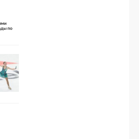
ями
ды по