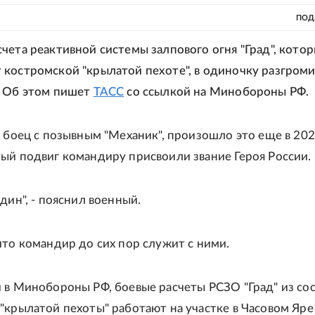
ПОД
чета реактивной системы залпового огня "Град", кото
костромской "крылатой пехоте", в одиночку разгром
. Об этом пишет
ТАСС
со ссылкой на Минобороны РФ.
л боец с позывным "Механик", произошло это еще в 202
ый подвиг командиру присвоили звание Героя России.
дин", - пояснил военный.
что командир до сих пор служит с ними.
 в Минобороны РФ, боевые расчеты РСЗО "Град" из сос
"крылатой пехоты" работают на участке в Часовом Яре