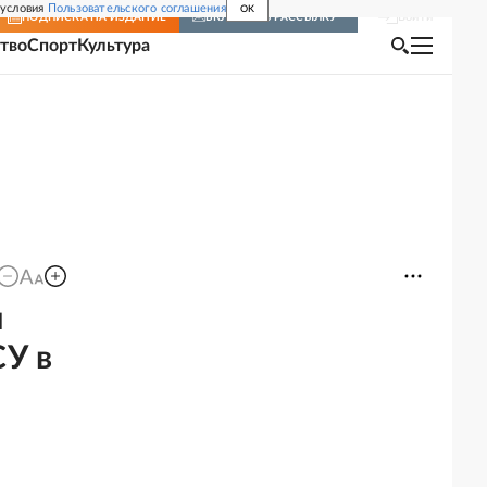
 условия
Пользовательского соглашения
OK
Войти
ПОДПИСКА
НА ИЗДАНИЕ
ВКЛЮЧИТЬ РАССЫЛКУ
тво
Спорт
Культура
й
СУ в