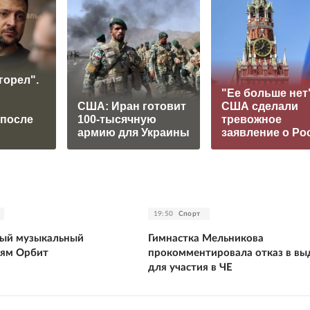
горел".
"Ее больше нет"
США: Иран готовит
США сделали
 после
100-тысячную
тревожное
армию для Украины
заявление о Ро
19:50
Спорт
тый музыкальный
Гимнастка Мельникова
ьям Орбит
прокомментировала отказ в вы
для участия в ЧЕ