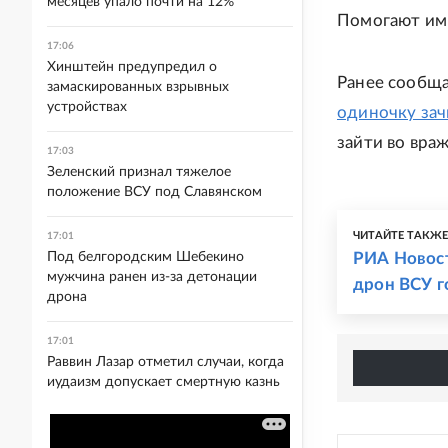
месяцев упало почти на 12%
Помогают им
17:06
Хинштейн предупредил о
Ранее сообща
замаскированных взрывных
устройствах
одиночку за
зайти во вра
17:03
Зеленский признал тяжелое
положение ВСУ под Славянском
ЧИТАЙТЕ ТАКЖ
17:01
Под белгородским Шебекино
РИА Новост
мужчина ранен из-за детонации
дрон ВСУ г
дрона
17:01
Раввин Лазар отметил случаи, когда
иудаизм допускает смертную казнь