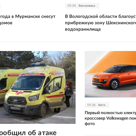
19:34
Экономика
 года в Мурманске снесут
В Вологодской области благоу
домов
прибрежную зону Шекснинског
водохранилища
19:26
Авто
Первый полностью элект
кроссовер Volkswagen пок
фото
сообщил об атаке