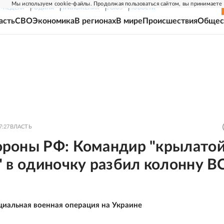
Мы используем cookie-файлы. Продолжая пользоваться сайтом, вы принимаете
Г-НЕДЕЛЯ
РОДИНА
ПРИЛОЖЕНИЯ
СОЮЗ
НОВОСТИ
асть
СВО
Экономика
В регионах
В мире
Происшествия
Общес
7:27
ВЛАСТЬ
роны РФ: Командир "крылато
 в одиночку разбил колонну В
циальная военная операция на Украине