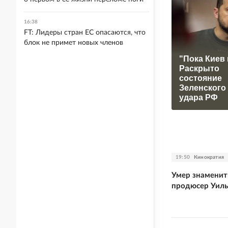
16:38
FT: Лидеры стран ЕС опасаются, что
блок не примет новых членов
"Пока Киев 
Раскрыто
состояние
Зеленского
удара РФ
19:50
Кинократия
Умер знамени
продюсер Уил