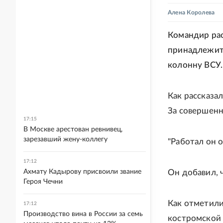
Алена Королева
Командир рас
принадлежит 
колонну ВСУ
Как рассказа
За совершенн
17:15
В Москве арестован ревнивец,
зарезавший жену-коллегу
"Работал он о
17:12
Ахмату Кадырову присвоили звание
Он добавил, 
Героя Чечни
Как отметили
17:12
Производство вина в России за семь
костромской 