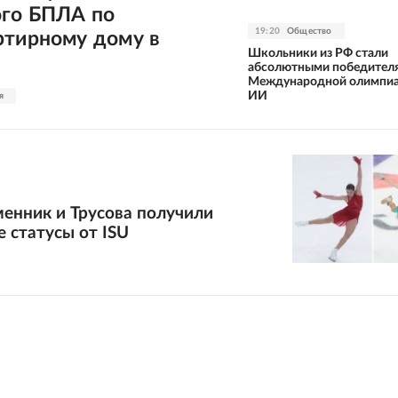
ого БПЛА по
19:20
Общество
ртирному дому в
Школьники из РФ стали
абсолютными победител
Международной олимпиа
ИИ
я
менник и Трусова получили
 статусы от ISU