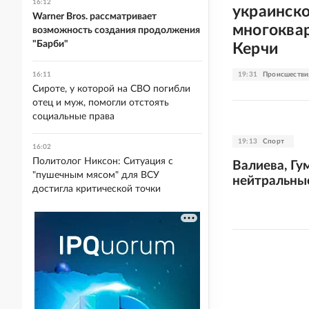
16:12
украинск
Warner Bros. рассматривает
многоква
возможность создания продолжения
"Барби"
Керчи
19:31
Происшестви
16:11
Сироте, у которой на СВО погибли
отец и муж, помогли отстоять
социальные права
19:13
Спорт
16:02
Политолог Никсон: Ситуация с
Валиева, Гу
"пушечным мясом" для ВСУ
нейтральные
достигла критической точки