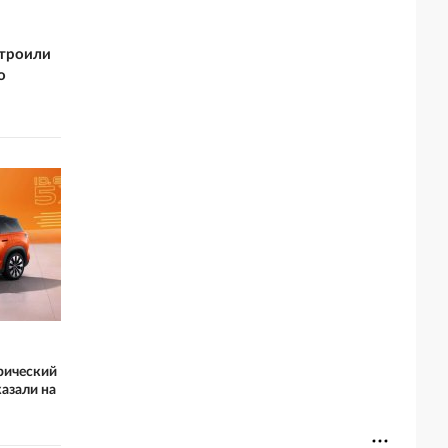
строили
о
рический
азали на