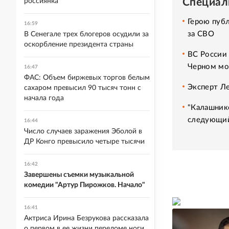
Специал
россиянка
Герою пуб
16:59
за СВО
В Сенегале трех блогеров осудили за
оскорбление президента страны
ВС России
Черном мо
16:47
ФАС: Объем биржевых торгов белым
Эксперт Л
сахаром превысил 90 тысяч тонн с
начала года
"Калашнико
следующий
16:44
Число случаев заражения Эболой в
ДР Конго превысило четыре тысячи
16:42
Завершены съемки музыкальной
комедии "Артур Пирожков. Начало"
16:41
Актриса Ирина Безрукова рассказала
о первом в ее жизни переломе ноги