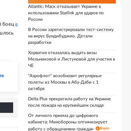
Atlantic: Маск отказывает Украине в
использовании Starlink для ударов по
России
й боец
в
В России зарегистрировали тест-систему
ишлось
на вирус Бундибуджио. Детали
разработки
Хорватия отказалась выдать визы
Мельниковой и Листуновой для участия в
ЧЕ
ив
"Аэрофлот" возобновит регулярные
полеты из Москвы в Абу-Даби с 1
октября
Delta Plus прекратила работу на Украине
после пожара на крупнейшем складе
От личного приема до цифрового
кабинета: Минобороны оптимизирует
Видео
работу с обращениями граждан