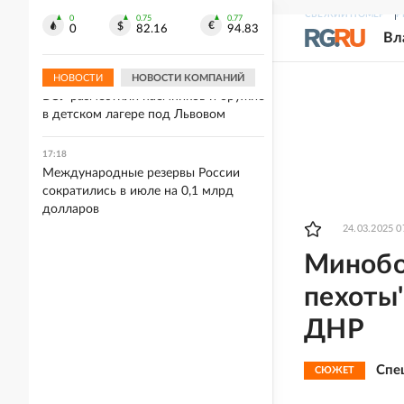
Байкер получил контузию после
СВЕЖИЙ НОМЕР
Р
столкновения с вороной на скорости
0
0.75
0.77
0
82.16
94.83
Вл
270 км/ч
НОВОСТИ
НОВОСТИ КОМПАНИЙ
17:26
ВСУ разместили наемников и оружие
в детском лагере под Львовом
17:18
Международные резервы России
сократились в июле на 0,1 млрд
долларов
24.03.2025 0
Минобо
пехоты"
ДНР
Спе
СЮЖЕТ