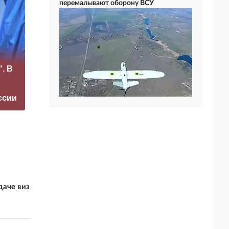
перемалывают оборону ВСУ
«Это конец всего»:
США взмолили
. В
Захарова
Россию
прокомментировал
освободить одного
а фестиваль в
человека из
ссии
Юрмале
тюрьмы
даче виз