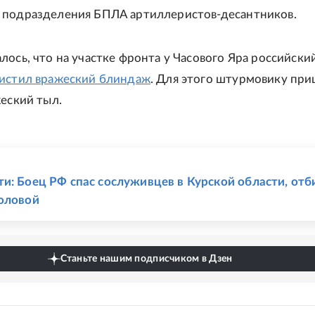
 подразделения БПЛА артиллеристов-десантников.
лось, что на участке фронта у Часового Яра российски
чистил вражеский блиндаж
. Для этого штурмовику пр
жеский тыл.
Е
и: Боец РФ спас сослуживцев в Курской области, отб
оловой
Станьте нашим подписчиком в Дзен