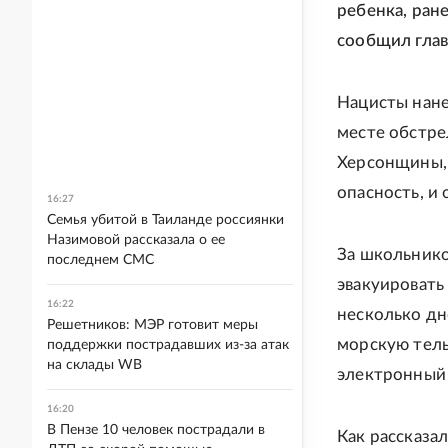
ребенка, ран
сообщил глав
Нацисты нане
месте обстре
Херсонщины, 
опасность, и
16:27
Семья убитой в Таиланде россиянки
Назимовой рассказала о ее
За школьнико
последнем СМС
эвакуировать
16:22
несколько дн
Решетников: МЭР готовит меры
морскую тель
поддержки пострадавших из-за атак
на склады WB
электронный
16:20
В Пензе 10 человек пострадали в
Как рассказа