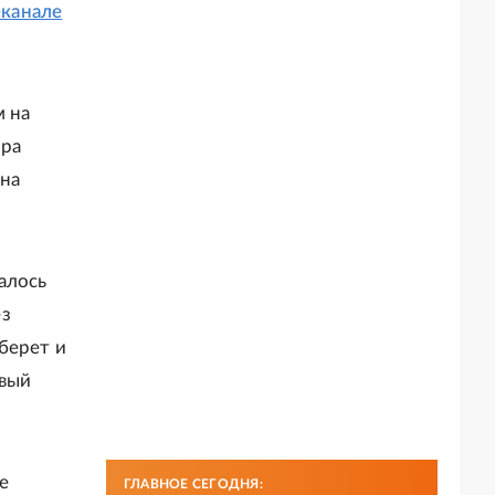
-канале
м на
ора
 на
алось
ез
берет и
овый
е
ГЛАВНОЕ СЕГОДНЯ: