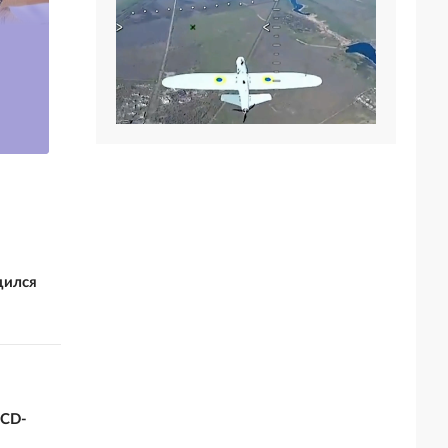
Мирошник: Европа
не позволит
урегулировать
МИД России дал
конфликт на
совет Германии
Украине
дился
 CD-