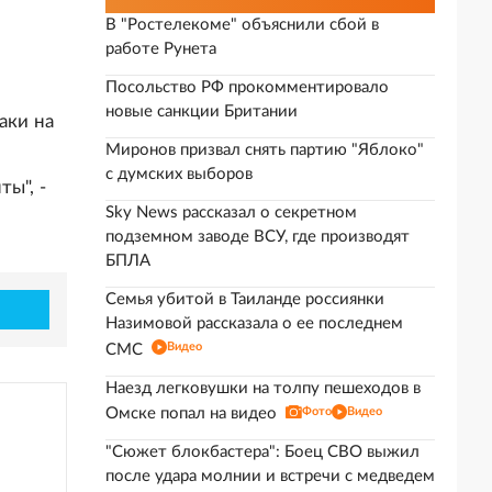
В "Ростелекоме" объяснили сбой в
работе Рунета
Посольство РФ прокомментировало
новые санкции Британии
аки на
Миронов призвал снять партию "Яблоко"
с думских выборов
ы", -
Sky News рассказал о секретном
подземном заводе ВСУ, где производят
БПЛА
Семья убитой в Таиланде россиянки
Назимовой рассказала о ее последнем
Видео
СМС
Наезд легковушки на толпу пешеходов в
Омске попал на видео
Фото
Видео
"Сюжет блокбастера": Боец СВО выжил
после удара молнии и встречи с медведем