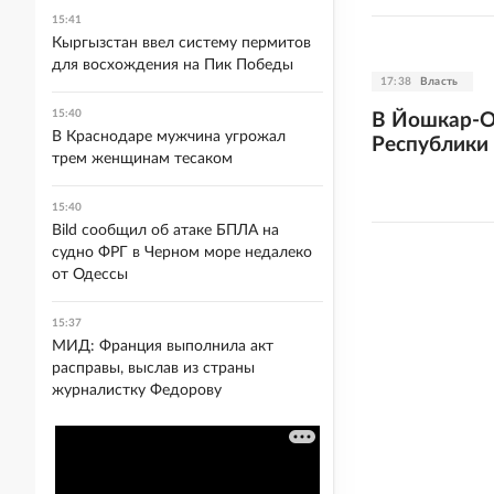
15:41
Кыргызстан ввел систему пермитов
для восхождения на Пик Победы
17:38
Власть
15:40
В Йошкар-О
В Краснодаре мужчина угрожал
Республики
трем женщинам тесаком
15:40
Bild сообщил об атаке БПЛА на
судно ФРГ в Черном море недалеко
от Одессы
15:37
МИД: Франция выполнила акт
расправы, выслав из страны
журналистку Федорову