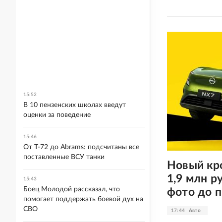
15:52
В 10 пензенских школах введут
оценки за поведение
15:46
От Т-72 до Abrams: подсчитаны все
поставленные ВСУ танки
Новый кро
1,9 млн р
15:43
Боец Молодой рассказал, что
фото до 
помогает поддержать боевой дух на
СВО
17:44
Авто