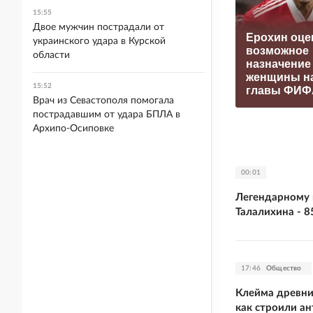
15:55
Двое мужчин пострадали от
Ерохин оце
украинского удара в Курской
возможное
области
назначение
женщины на
15:52
главы ФИФ
Врач из Севастополя помогала
пострадавшим от удара БПЛА в
Архипо-Осиповке
00:01
Легендарному 
Талалихина - 8
17:46
Общество
Клейма древни
как строили а