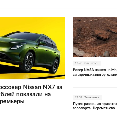
17:40
Общество
Ровер NASA нашел на Ма
загадочных многоугольн
ссовер Nissan NX7 за
ублей показали на
17:39
Экономика
премьеры
Путин разрешил привати
аэропорта Шереметьево