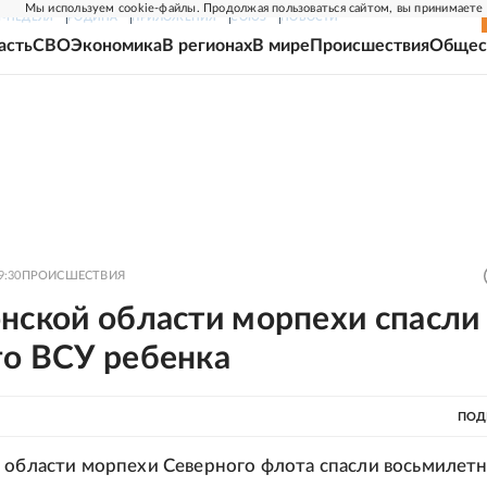
Мы используем cookie-файлы. Продолжая пользоваться сайтом, вы принимаете
Г-НЕДЕЛЯ
РОДИНА
ПРИЛОЖЕНИЯ
СОЮЗ
НОВОСТИ
асть
СВО
Экономика
В регионах
В мире
Происшествия
Общес
9:30
ПРОИСШЕСТВИЯ
нской области морпехи спасли
го ВСУ ребенка
ПОД
 области морпехи Северного флота спасли восьмилет