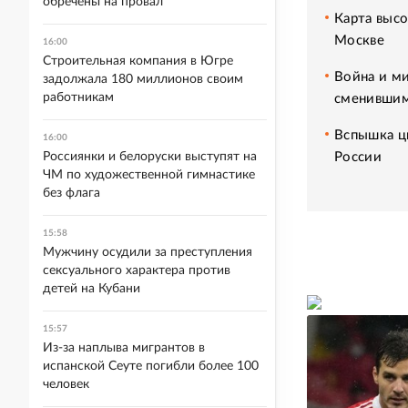
обречены на провал
Карта высо
Москве
16:00
Строительная компания в Югре
Война и ми
задолжала 180 миллионов своим
работникам
сменившим
Вспышка ци
16:00
России
Россиянки и белоруски выступят на
ЧМ по художественной гимнастике
без флага
15:58
Мужчину осудили за преступления
сексуального характера против
детей на Кубани
15:57
Из-за наплыва мигрантов в
испанской Сеуте погибли более 100
человек