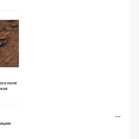
рсе поле
иков
зацию