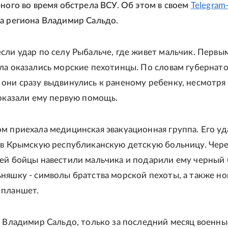
еного во время обстрела ВСУ. Об этом в своем
Telegram
а региона Владимир Сальдо.
сли удар по селу Рыбальче, где живет мальчик. Первы
ла оказались морские пехотинцы. По словам губернат
они сразу выдвинулись к раненому ребенку, несмотря
 оказали ему первую помощь.
м приехала медицинская эвакуационная группа. Его уд
 в Крымскую республиканскую детскую больницу. Чер
ей бойцы навестили мальчика и подарили ему черный 
няшку - символы братства морской пехоты, а также н
 планшет.
л Владимир Сальдо, только за последний месяц военны