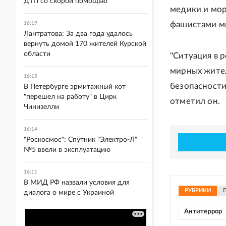
ДТП со скорой помощью
медики и мор
фашистами м
16:19
Лантратова: За два года удалось
вернуть домой 170 жителей Курской
области
"Ситуация в 
мирных жител
16:15
безопасности
В Петербурге эрмитажный кот
"перешел на работу" в Цирк
отметил он.
Чинизелли
16:14
"Роскосмос": Спутник "Электро-Л"
№5 ввели в эксплуатацию
16:11
В МИД РФ назвали условия для
РУБРИКИ
диалога о мире с Украиной
Антитеррор