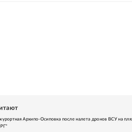
читают
курортная Архипо-Осиповка после налета дронов ВСУ на пля
"РГ"