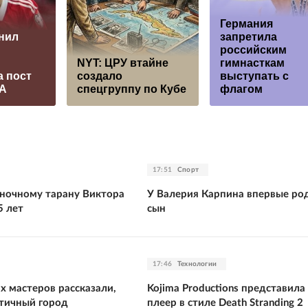
Германия
нил
запретила
российским
NYT: ЦРУ втайне
гимнасткам
 пост
создало
выступать с
А
спецгруппу по Кубе
флагом
17:51
Спорт
ночному тарану Виктора
У Валерия Карпина впервые ро
5 лет
сын
17:46
Технологии
х мастеров рассказали,
Kojima Productions представила
нтичный город
плеер в стиле Death Stranding 2