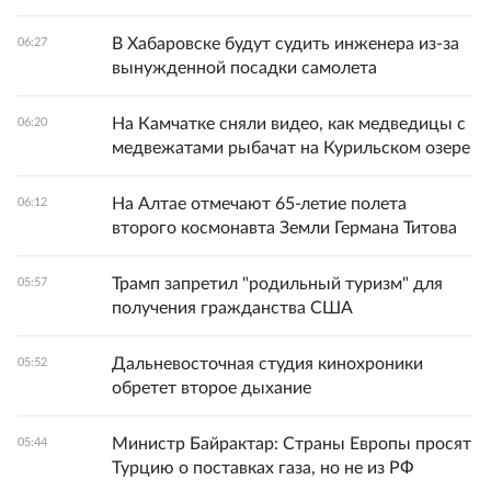
В Хабаровске будут судить инженера из-за
06:27
вынужденной посадки самолета
На Камчатке сняли видео, как медведицы с
06:20
медвежатами рыбачат на Курильском озере
На Алтае отмечают 65-летие полета
06:12
второго космонавта Земли Германа Титова
Трамп запретил "родильный туризм" для
05:57
получения гражданства США
Дальневосточная студия кинохроники
05:52
обретет второе дыхание
Министр Байрактар: Страны Европы просят
05:44
Турцию о поставках газа, но не из РФ