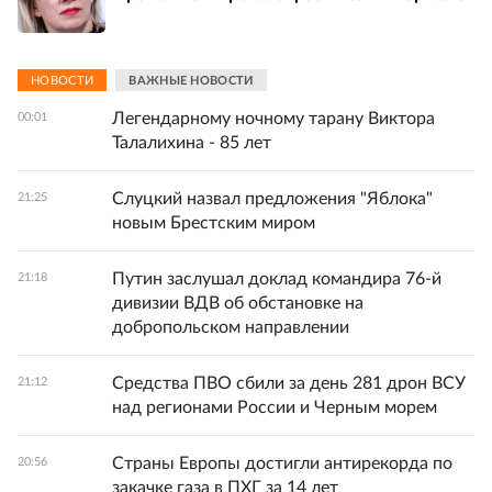
НОВОСТИ
ВАЖНЫЕ НОВОСТИ
Легендарному ночному тарану Виктора
00:01
Талалихина - 85 лет
Слуцкий назвал предложения "Яблока"
21:25
новым Брестским миром
Путин заслушал доклад командира 76-й
21:18
дивизии ВДВ об обстановке на
добропольском направлении
Средства ПВО сбили за день 281 дрон ВСУ
21:12
над регионами России и Черным морем
Страны Европы достигли антирекорда по
20:56
закачке газа в ПХГ за 14 лет