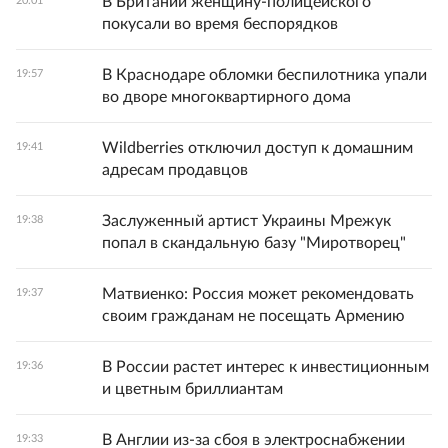
В Британии женщину-полицейского
20:01
покусали во время беспорядков
В Краснодаре обломки беспилотника упали
19:57
во дворе многоквартирного дома
Wildberries отключил доступ к домашним
19:41
адресам продавцов
Заслуженный артист Украины Мрежук
19:38
попал в скандальную базу "Миротворец"
Матвиенко: Россия может рекомендовать
19:37
своим гражданам не посещать Армению
В России растет интерес к инвестиционным
19:36
и цветным бриллиантам
В Англии из-за сбоя в электроснабжении
19:33