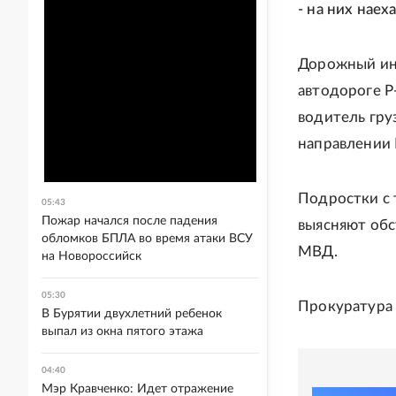
- на них наех
Дорожный ин
автодороге Р
водитель гру
направлении 
Подростки с 
05:43
Пожар начался после падения
выясняют обс
обломков БПЛА во время атаки ВСУ
МВД.
на Новороссийск
05:30
Прокуратура 
В Бурятии двухлетний ребенок
выпал из окна пятого этажа
04:40
Мэр Кравченко: Идет отражение