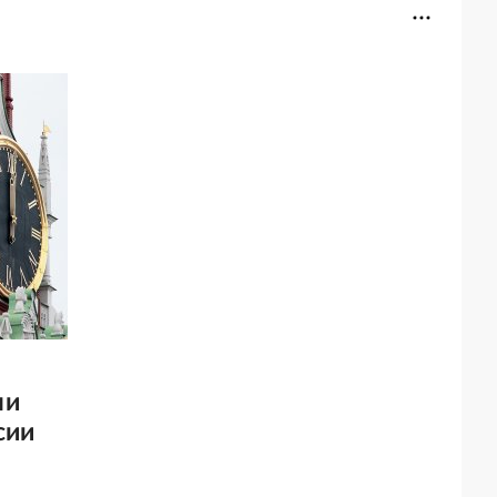
ли
сии