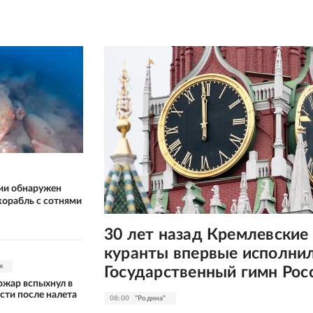
ии обнаружен
орабль с сотнями
30 лет назад Кремлевские
куранты впервые исполни
я
Государственный гимн Рос
жар вспыхнул в
сти после налета
08:00
"Родина"