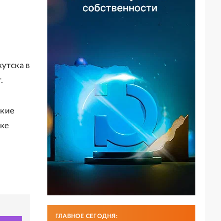
утска в
.
ские
вке
ГЛАВНОЕ СЕГОДНЯ: