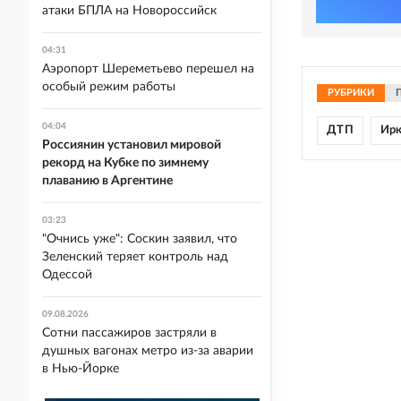
атаки БПЛА на Новороссийск
04:31
Аэропорт Шереметьево перешел на
особый режим работы
РУБРИКИ
04:04
ДТП
Ирк
Россиянин установил мировой
рекорд на Кубке по зимнему
плаванию в Аргентине
03:23
"Очнись уже": Соскин заявил, что
Зеленский теряет контроль над
Одессой
09.08.2026
Сотни пассажиров застряли в
душных вагонах метро из-за аварии
в Нью-Йорке