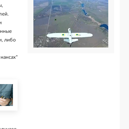
ы,
лей.
и
анные
и, либо
нансах"