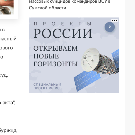
массовых суицидов командиров ВСУ в
Сумской области
 в
опасный
ового
го
суд,
акта",
буржца,