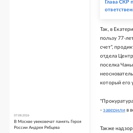
Глава СКР 
ответствен
Так, в Екате
пользу 77-ле
счет", проди
отдела Центр
поселка Чаны
неоснователь
который его 
"Прокуратура
-
заверили
в 
07.08.2026
В Москве увековечат память Героя
России Андрея Рябцева
Также надзор