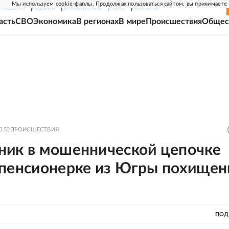
Мы используем cookie-файлы. Продолжая пользоваться сайтом, вы принимаете
Г-НЕДЕЛЯ
РОДИНА
ПРИЛОЖЕНИЯ
СОЮЗ
НОВОСТИ
асть
СВО
Экономика
В регионах
В мире
Происшествия
Общес
0:52
ПРОИСШЕСТВИЯ
ник в мошеннической цепочке
 пенсионерке из Югры похище
ПОД