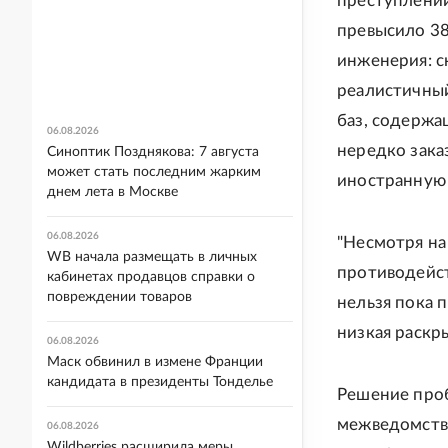
преступлений
превысило 38
инженерия: с
реалистичный
баз, содержа
06.08.2026
нередко зака
Синоптик Позднякова: 7 августа
может стать последним жарким
иностранную 
днем лета в Москве
06.08.2026
"Несмотря на
WB начала размещать в личных
противодейст
кабинетах продавцов справки о
повреждении товаров
нельзя пока 
низкая раскры
06.08.2026
Маск обвинил в измене Франции
кандидата в президенты Тонделье
Решение проб
межведомстве
06.08.2026
Wildberries расширила меры