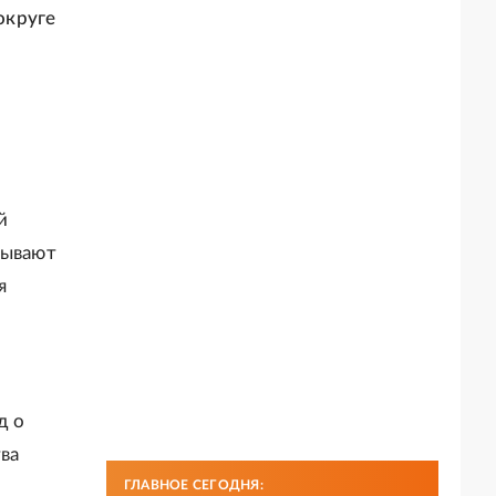
округе
о
й
зывают
я
д о
ва
ГЛАВНОЕ СЕГОДНЯ: