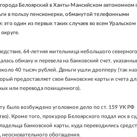
города Белоярский в Ханты-Мансийском автономном 
ьги в пользу пенсионерки, обманутой телефонными
 это один из первых таких случаев во всем Уральском
округе.
едствия, 64-летняя жительница небольшого северног
алась обману и перевела на банковский счет, указанны
около 40 тысяч рублей. Деньги ушли дропперу (так на
торый предоставляет свои банковские карты и счета дл
ных или перевода похищенного).
ту было возбуждено уголовное дело по ст. 159 УК РФ
во). Кроме того, прокурор Белоярского подал иск в су
владельца банковской карты, куда переводились средст
 неосновательного обогащения.