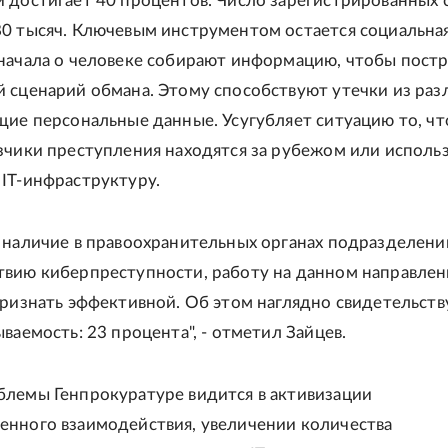
 достигает 40 процентов. Число зарегистрированных 
0 тысяч. Ключевым инструментом остается социальна
начала о человеке собирают информацию, чтобы пост
 сценарий обмана. Этому способствуют утечки из раз
щие персональные данные. Усугубляет ситуацию то, чт
зчики преступления находятся за рубежом или исполь
IT-инфраструктуру.
 наличие в правоохранительных органах подразделени
вию киберпреступности, работу на данном направле
признать эффективной. Об этом наглядно свидетельств
ваемость: 23 процента", - отметил Зайцев.
лемы Генпрокуратуре видится в активизации
нного взаимодействия, увеличении количества