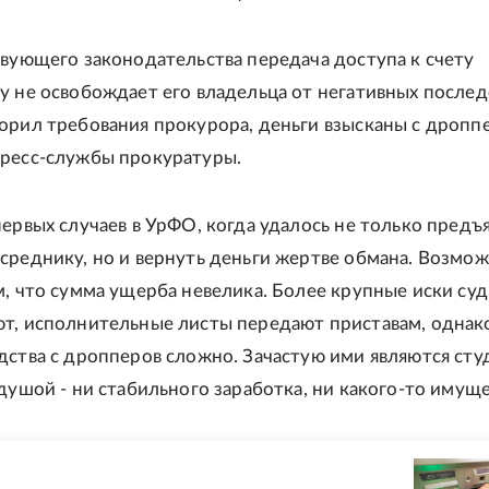
твующего законодательства передача доступа к счету
у не освобождает его владельца от негативных послед
орил требования прокурора, деньги взысканы с дроппер
пресс-службы прокуратуры.
первых случаев в УрФО, когда удалось не только предъ
среднику, но и вернуть деньги жертве обмана. Возмож
м, что сумма ущерба невелика. Более крупные иски су
т, исполнительные листы передают приставам, однак
дства с дропперов сложно. Зачастую ими являются сту
 душой - ни стабильного заработка, ни какого-то имуще
Е