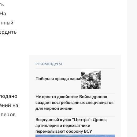
ть
 На
йонный
вердить
РЕКОМЕНДУЕМ
Победа и правда наша!
 подано
Не просто джойстик: Война дронов
создает востребованных специалистов
ений на
для мирной жизни
пперов,
Воздушный кулак "Центра": Дроны,
артиллерия и перехватчики
перемалывают оборону ВСУ