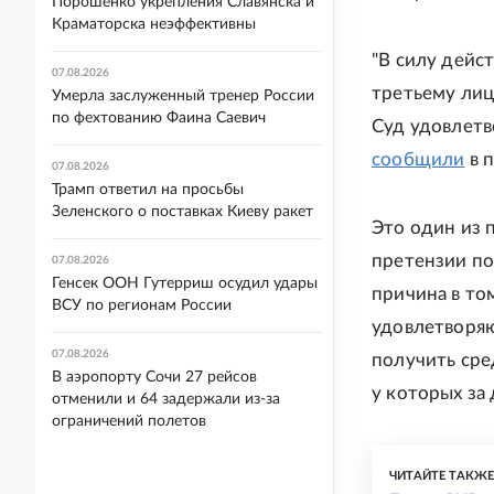
Порошенко укрепления Славянска и
Краматорска неэффективны
"В силу дейс
07.08.2026
третьему лиц
Умерла заслуженный тренер России
по фехтованию Фаина Саевич
Суд удовлетв
сообщили
в 
07.08.2026
Трамп ответил на просьбы
Зеленского о поставках Киеву ракет
Это один из 
претензии по
07.08.2026
Генсек ООН Гутерриш осудил удары
причина в то
ВСУ по регионам России
удовлетворяю
07.08.2026
получить сре
В аэропорту Сочи 27 рейсов
у которых за
отменили и 64 задержали из-за
ограничений полетов
ЧИТАЙТЕ ТАКЖ