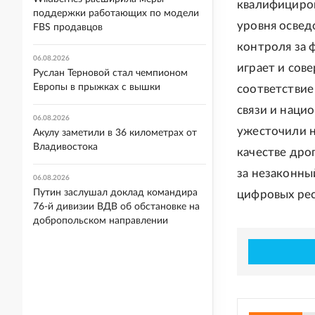
квалифициров
поддержки работающих по модели
уровня освед
FBS продавцов
контроля за 
06.08.2026
играет и сов
Руслан Терновой стал чемпионом
Европы в прыжках с вышки
соответствие
связи и наци
06.08.2026
ужесточили н
Акулу заметили в 36 километрах от
Владивостока
качестве дро
за незаконны
06.08.2026
Путин заслушал доклад командира
цифровых рес
76-й дивизии ВДВ об обстановке на
добропольском направлении