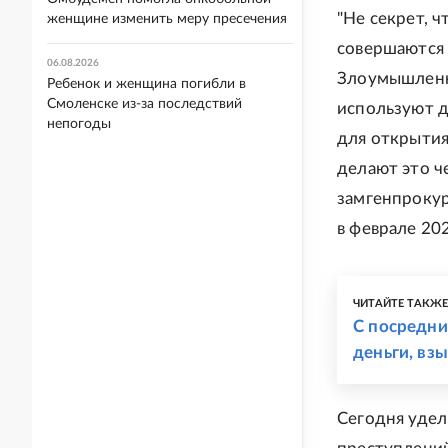
"Не секрет, 
женщине изменить меру пресечения
совершаются 
06.08.2026
Злоумышленни
Ребенок и женщина погибли в
Смоленске из-за последствий
используют д
непогоды
для открытия
делают это че
замгенпрокур
в феврале 202
ЧИТАЙТЕ ТАКЖ
С посредн
деньги, вз
Сегодня удел