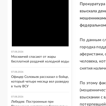
Прокуратура 
взыскала ден
мошенниками:
федеральном 
По данным сл
городка подд
07.08.2026
аферистами, 
Москвичей спасают от жары
человека, ко
бесплатной раздачей холодной воды
снятия налич
07.08.2026
Офицер Соловьев рассказал о бойце,
который четыре месяца вел разведку
По этому фак
в тылу ВСУ
(мошенничест
взыскании с 
07.08.2026
Лебедев: Построенные при
потерпевшей,