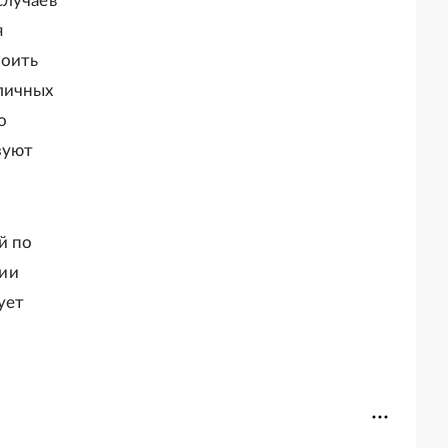
случаев
я
роить
личных
о
зуют
й по
нии
ует