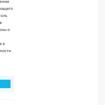
шении
ежащего
роль
в
оны о
е в
нности