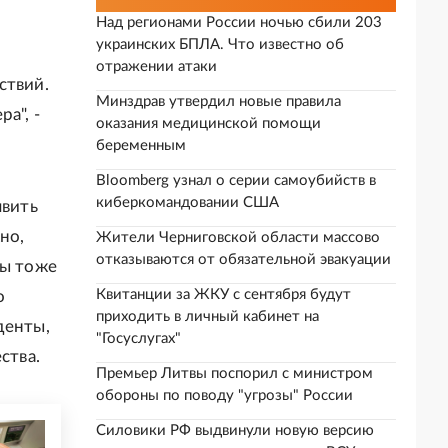
Над регионами России ночью сбили 203
украинских БПЛА. Что известно об
отражении атаки
ствий.
Минздрав утвердил новые правила
а", -
оказания медицинской помощи
беременным
Bloomberg узнал о серии самоубийств в
киберкомандовании США
явить
но,
Жители Черниговской области массово
отказываются от обязательной эвакуации
ды тоже
Квитанции за ЖКУ с сентября будут
о
приходить в личный кабинет на
денты,
"Госуслугах"
ства.
Премьер Литвы поспорил с министром
обороны по поводу "угрозы" России
Силовики РФ выдвинули новую версию