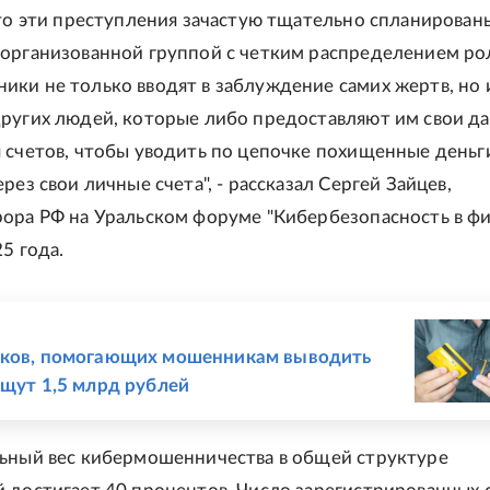
что эти преступления зачастую тщательно спланирован
организованной группой с четким распределением ро
ки не только вводят в заблуждение самих жертв, но 
ругих людей, которые либо предоставляют им свои д
 счетов, чтобы уводить по цепочке похищенные деньг
рез свои личные счета", - рассказал Сергей Зайцев,
ора РФ на Уральском форуме "Кибербезопасность в фи
5 года.
Е
иков, помогающих мошенникам выводить
ыщут 1,5 млрд рублей
ьный вес кибермошенничества в общей структуре