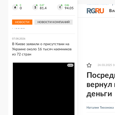
ищет покупателя
СВЕЖИЙ НОМЕР
Р
0
0.47
0.86
0
81.4
94.05
Вл
03:00
Прощание с автором "золотого паса"
Иваном Едешко пройдет 7 августа в
НОВОСТИ
НОВОСТИ КОМПАНИЙ
Москве
07.08.2026
В Киеве заявили о присутствии на
Украине около 16 тысяч наемников
из 72 стран
24.03.2025 1
Посред
вернул
деньги
Наталия Тихонова