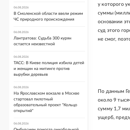
у которого у
06.08.2026
суммы (милли
В Смоленской области ввели режим
ЧС природного происхождения
основании эт
суд этого го
06.08.2026
Лантратова: Судьба 300 курян
не смог, поэ
остается неизвестной
06.08.2026
ТАСС: В Киеве полиция избила детей
и женщин на митинге против
вырубки деревьев
06.08.2026
По данным Ге
На Ярославском вокзале в Москве
стартовал пилотный
около 9 тыся
образовательный проект "Кольцо
сумму 1,7 ми
открытий"
ущерб, предъ
06.08.2026
Омбудсмен помогла онкобольной