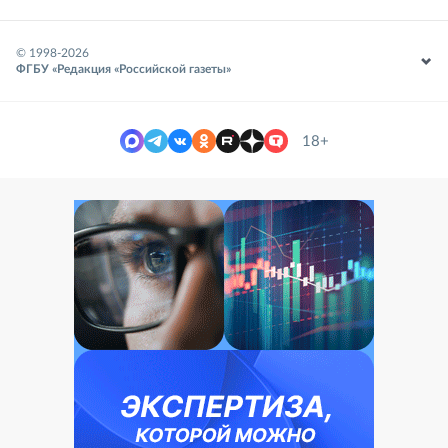
© 1998-
2026
ФГБУ «Редакция «Российской газеты»
18+