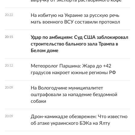
выручку от экспорта растворимого кофе
На избитую на Украине за русскую речь
20:22
мать военного ВСУ составили протокол
Удар по амбициям: Суд США заблокировал
20:15
строительство бального зала Трампа в
Белом доме
Метеоролог Паршина: Жара до +42
20:12
градусов накроет южные регионы РФ
На Вологодчине муниципалитет
20:09
оштрафовали за нападение бездомной
собаки
Дрон-камикадзе обезврежен: Что известно
20:09
об атаке украинского БЭКа на Ялту