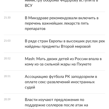
министру обороны Федорову вступить в
ВСУ
В Минздраве рекомендовали включить в
21:30
перечень важнейших лекарств пять
препаратов
В ряде стран Европы в высохших руслах рек
21:03
найдены предметы Второй мировой
Mash: Мать двоих детей из России впала в
20:52
кому из-за сильной жары на Пхукете
Ассоциацию футбола РК заподозрили в
20:51
оплате секс-развлечений иностранных
судей
Власти изучают предложения по
20:39
поддержке селлеров после атак на