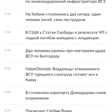
по железнодорожной инфраструктуре ВСУ
На Кубани столкнулись два катера, один
17:52
человек погиб, семь пострадали
В США у Статуи Свободы в результате ЧП с
17:38
лодкой погибли женщина с младенцем
Два человека ранены при повторном ударе
17:32
ВСУ по Белгороду
HaberDenizde: Владельцы атакованного
17:25
ВСУ турецкого сухогруза готовят иск к
Киеву
В столичном аэропорту Домодедово сняли
17:07
ограничения
Президент Сербии Вучич
17:04