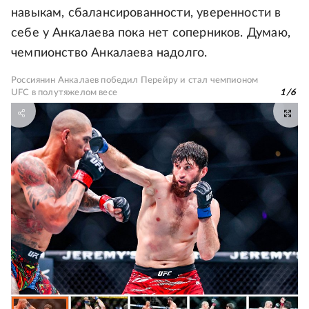
навыкам, сбалансированности, уверенности в
себе у Анкалаева пока нет соперников. Думаю,
чемпионство Анкалаева надолго.
Россиянин Анкалаев победил Перейру и стал чемпионом
UFC в полутяжелом весе
1
/
6