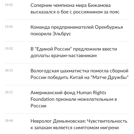
Соперник чемпиона мира Бижамова
19:05
высказался о бое с россиянином за пояс
Команда предпринимателей Оренбуржья
19:05
покорила Эльбрус
В "Единой России" предложили ввести
19:02
доплаты врачам-наставникам
Вологодская шахматистка помогла сборной
18:51
России победить Китай на "Матче Дружбы"
Американский фонд Human Rights
18:51
Foundation признали нежелательным в
России
Невролог Демьяновская: Чувствительность
18:48
к запахам является симптомом мигрени