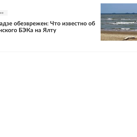
ие
дзе обезврежен: Что известно об
нского БЭКа на Ялту