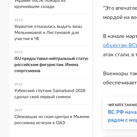
Украине после пожара на
крупнейшем складе
"Это впечатл
мордой на во
19:13
Хорватия отказалась выдать визы
Мельниковой и Листуновой для
В начале мар
участия в ЧЕ
объектам ВСУ
19:13
атак стали, 
ISU предоставил нейтральный статус
российским фигуристам. Имена
спортсменов
Военкоры так
обеспечивает
19:11
Узбекский спутник Samarkand-2028
сделал свой первый снимок
ЧИТАЙТЕ ТАКЖ
18:57
ВС РФ нача
Сбежавшая из скам-центра в Мьянме
рядом с мо
россиянка исчезла в ОАЭ