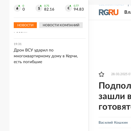
Шекснинского водохранилища
СВЕЖИЙ НОМЕР
Р
0
0.75
0.77
0
82.16
94.83
Вл
19:34
Atlantic: Маск отказывает Украине в
использовании Starlink для ударов по
НОВОСТИ
НОВОСТИ КОМПАНИЙ
России
19:31
Дрон ВСУ ударил по
многоквартирному дому в Керчи,
есть погибшие
28.03.2025 0
Подполь
зашли в
готовят
Василий Кошкин