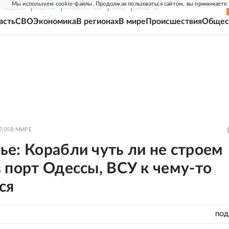
Мы используем cookie-файлы. Продолжая пользоваться сайтом, вы принимаете
Г-НЕДЕЛЯ
РОДИНА
ПРИЛОЖЕНИЯ
СОЮЗ
НОВОСТИ
асть
СВО
Экономика
В регионах
В мире
Происшествия
Общес
7:05
В МИРЕ
е: Корабли чуть ли не строем
 порт Одессы, ВСУ к чему-то
ся
ПОД