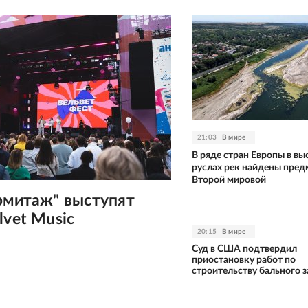
21:03
В мире
В ряде стран Европы в в
руслах рек найдены пре
Второй мировой
рмитаж" выступят
lvet Music
20:15
В мире
Суд в США подтвердил
приостановку работ по
строительству бального з