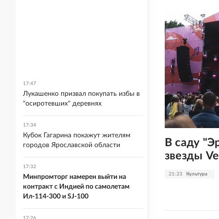
17:47
Лукашенко призвал покупать избы в
"осиротевших" деревнях
17:34
Кубок Гагарина покажут жителям
В саду "Э
городов Ярославской области
звезды Ve
17:32
21:23
Культура
Минпромторг намерен выйти на
контракт с Индией по самолетам
Ил-114-300 и SJ-100
17:26