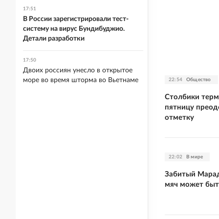
17:51
В России зарегистрировали тест-
систему на вирус Бундибуджио.
Детали разработки
17:50
Двоих россиян унесло в открытое
море во время шторма во Вьетнаме
22:54
Общество
Столбики терм
пятницу преод
отметку
22:02
В мире
Забитый Марад
мяч может быт