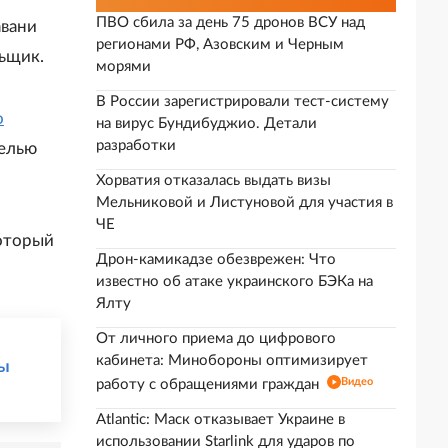
ПВО сбила за день 75 дронов ВСУ над
авани
регионами РФ, Азовским и Черным
льщик.
морями
В России зарегистрировали тест-систему
о
на вирус Бундибуджио. Детали
разработки
целью
Хорватия отказалась выдать визы
Мельниковой и Листуновой для участия в
ЧЕ
который
Дрон-камикадзе обезврежен: Что
известно об атаке украинского БЭКа на
Ялту
От личного приема до цифрового
кабинета: Минобороны оптимизирует
ны
Видео
работу с обращениями граждан
Atlantic: Маск отказывает Украине в
использовании Starlink для ударов по