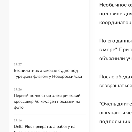
Необычное ож
половине дня
координатор 
По его данным
в море". При
объяснили уч
19:27
Беспилотник атаковал судно под
После обеда 
турецким флагом у Новороссийска
возвращаться
19:26
Первый полностью электрический
кроссовер Volkswagen показали на
"Очень длите
фото
оккупанты чег
19:16
подпольщик в
Delta Plus прекратила работу на