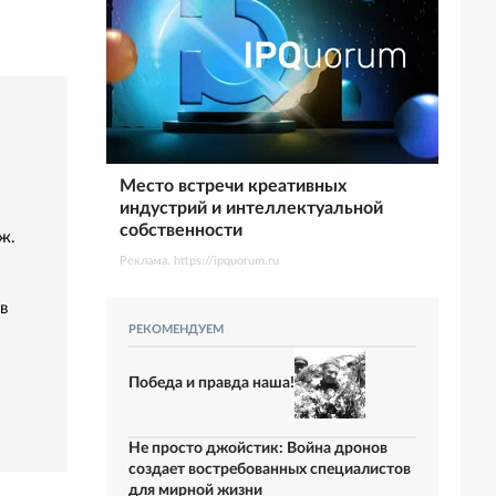
Место встречи креативных
индустрий и интеллектуальной
собственности
ж.
Реклама. https://ipquorum.ru
в
РЕКОМЕНДУЕМ
Победа и правда наша!
Не просто джойстик: Война дронов
создает востребованных специалистов
для мирной жизни