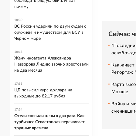
соблюдать ряд условий. И вот
почему
18:30
ВС России ударили по двум судам с
оружием и имуществом для ВСУ в
Сейчас 
Черном море
"Последний
18:18
освобожде
Жену иноагента Александра
Невзорова Лидию заочно арестовали
Как живет 
на два месяца
Репортаж 
Карта высо
17:55
ЦБ повысил курс доллара на
Москве
выходные до 82,17 рубля
Война и ми
17:54
сменившим
Отели снизили цены в два раза. Как
турбизнес Севастополя переживает
трудные времена