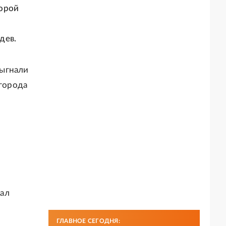
торой
дев.
выгнали
 города
сал
ГЛАВНОЕ СЕГОДНЯ: