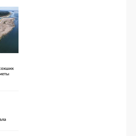
ысохших
дметы
ала