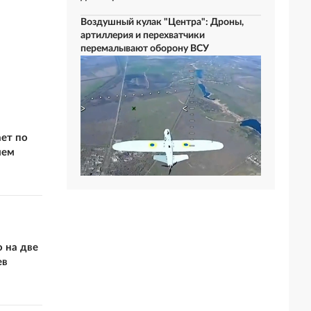
Воздушный кулак "Центра": Дроны,
артиллерия и перехватчики
перемалывают оборону ВСУ
ает по
ием
 на две
ев