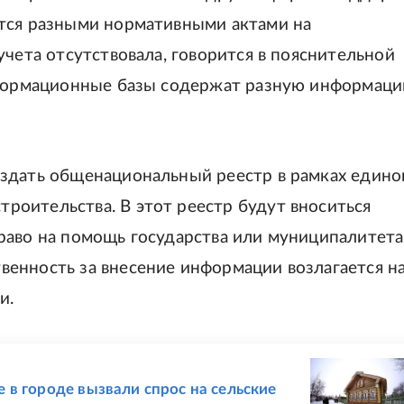
тся разными нормативными актами на
учета отсутствовала, говорится в пояснительной
информационные базы содержат разную информац
здать общенациональный реестр в рамках едино
оительства. В этот реестр будут вноситься
раво на помощь государства или муниципалитета
енность за внесение информации возлагается н
и.
 в городе вызвали спрос на сельские