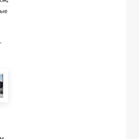
СЯ
ные
-
.м