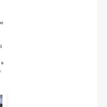
ию
й
 в
а