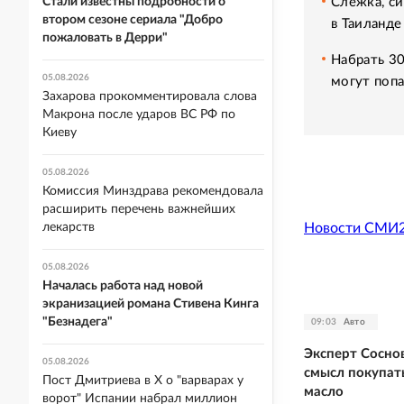
Слежка, си
Стали известны подробности о
втором сезоне сериала "Добро
в Таиланде
пожаловать в Дерри"
Набрать 30
05.08.2026
могут попа
Захарова прокомментировала слова
Макрона после ударов ВС РФ по
Киеву
05.08.2026
Комиссия Минздрава рекомендовала
расширить перечень важнейших
Новости СМИ
лекарств
05.08.2026
Началась работа над новой
экранизацией романа Стивена Кинга
"Безнадега"
09:03
Авто
Эксперт Соснов
05.08.2026
смысл покупат
Пост Дмитриева в X о "варварах у
масло
ворот" Испании набрал миллион