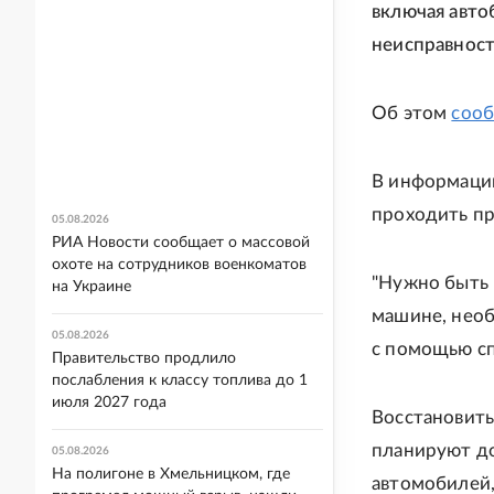
включая авто
неисправност
Об этом
соо
В информации
проходить пр
05.08.2026
РИА Новости сообщает о массовой
охоте на сотрудников военкоматов
"Нужно быть 
на Украине
машине, необ
05.08.2026
с помощью сп
Правительство продлило
послабления к классу топлива до 1
июля 2027 года
Восстановить
планируют до
05.08.2026
На полигоне в Хмельницком, где
автомобилей,