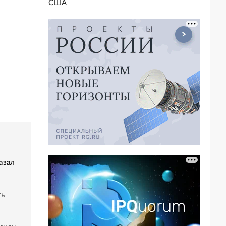
США
азал
ть