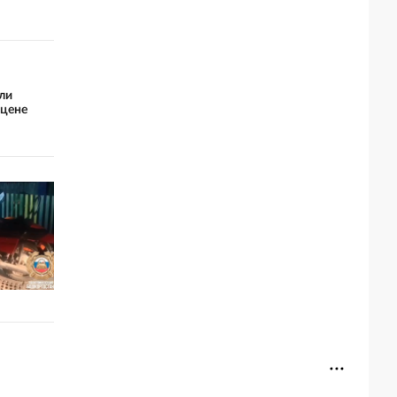
ли
 цене