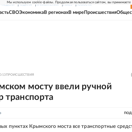
Мы используем cookie-файлы. Продолжая пользоваться сайтом, вы принимаете
Г-НЕДЕЛЯ
РОДИНА
ПРИЛОЖЕНИЯ
СОЮЗ
НОВОСТИ
асть
СВО
Экономика
В регионах
В мире
Происшествия
Общес
0:13
ПРОИСШЕСТВИЯ
мском мосту ввели ручной
р транспорта
о
ПОД
ых пунктах Крымского моста все транспортные средст