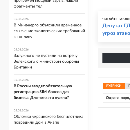
прогремел мощный взрыв, нашли
фрагменты тел
ЧИТАЙТЕ ТАКЖ
05.08.2026
В Минэнерго объяснили временное
Депутат ГД
смягчение экологических требований
угроз атак
к топливу
05.08.2026
Залужного не пустили на встречу
Зеленского с министром обороны
Британии
05.08.2026
В России вводят обязательную
РУБРИКИ
регистрацию SIM-боксов для
бизнеса. Для чего это нужно?
Охрана поря
05.08.2026
Обломки украинского беспилотника
повредили дом в Анапе