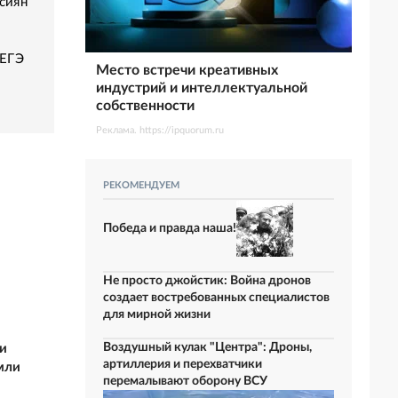
сиян
 ЕГЭ
Место встречи креативных
индустрий и интеллектуальной
собственности
Реклама. https://ipquorum.ru
РЕКОМЕНДУЕМ
Победа и правда наша!
Не просто джойстик: Война дронов
создает востребованных специалистов
для мирной жизни
Воздушный кулак "Центра": Дроны,
и
артиллерия и перехватчики
мли
перемалывают оборону ВСУ