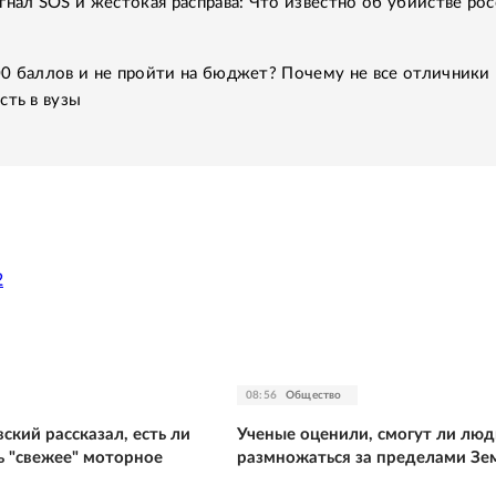
гнал SOS и жестокая расправа: Что известно об убийстве рос
0 баллов и не пройти на бюджет? Почему не все отличники
сть в вузы
2
08:56
Общество
ский рассказал, есть ли
Ученые оценили, смогут ли люд
ь "свежее" моторное
размножаться за пределами Зе