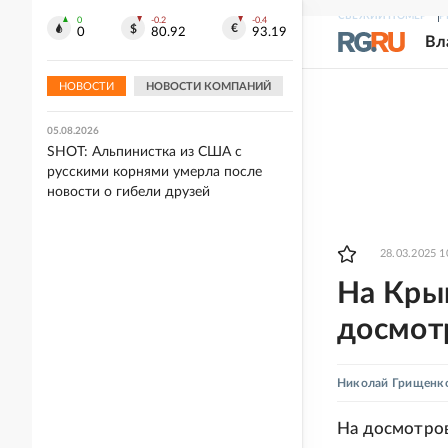
Москве
СВЕЖИЙ НОМЕР
Р
0
-0.2
-0.4
0
80.92
93.19
Вл
05.08.2026
"Зенит" в стартовом матче Кубка
России обыграл "Балтику"
НОВОСТИ
НОВОСТИ КОМПАНИЙ
05.08.2026
SHOT: Альпинистка из США с
русскими корнями умерла после
новости о гибели друзей
28.03.2025 1
На Кры
досмот
Николай Грищенк
На досмотров