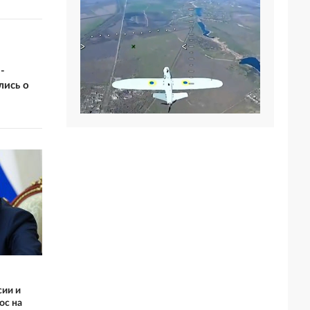
-
лись о
сии и
ос на