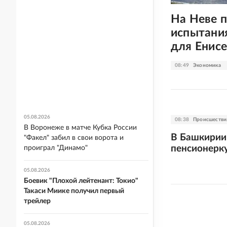
На Неве п
испытани
для Енисе
08:49
Экономика
05.08.2026
08:38
Происшестви
В Воронеже в матче Кубка России
В Башкирии
"Факел" забил в свои ворота и
пенсионерк
проиграл "Динамо"
05.08.2026
Боевик "Плохой лейтенант: Токио"
Такаси Миике получил первый
трейлер
05.08.2026