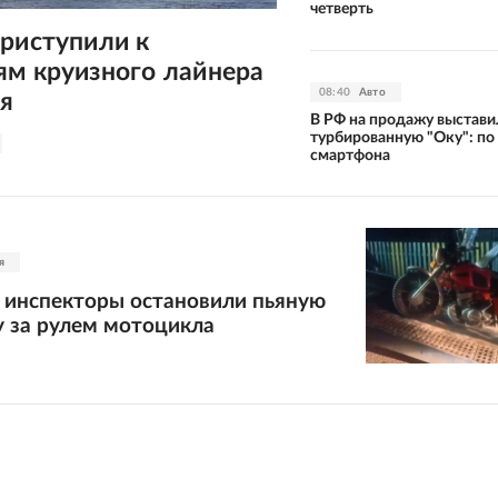
четверть
риступили к
ям круизного лайнера
08:40
Авто
я
В РФ на продажу выстави
турбированную "Оку": по
смартфона
я
 инспекторы остановили пьяную
у за рулем мотоцикла