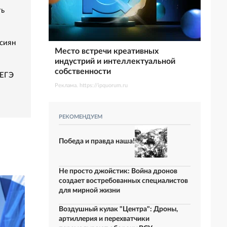
ть
сиян
Место встречи креативных
индустрий и интеллектуальной
собственности
 ЕГЭ
Реклама. https://ipquorum.ru
РЕКОМЕНДУЕМ
Победа и правда наша!
Не просто джойстик: Война дронов
создает востребованных специалистов
для мирной жизни
Воздушный кулак "Центра": Дроны,
артиллерия и перехватчики