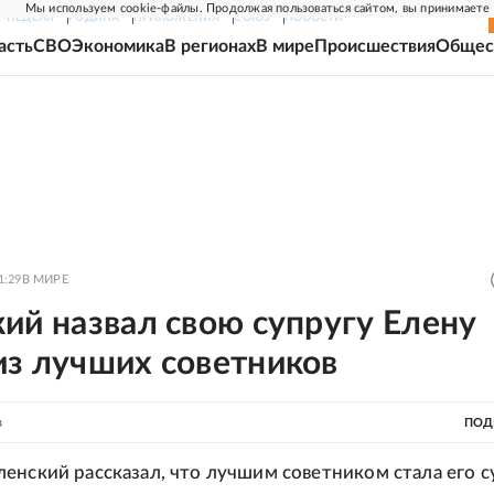
Мы используем cookie-файлы. Продолжая пользоваться сайтом, вы принимаете
Г-НЕДЕЛЯ
РОДИНА
ПРИЛОЖЕНИЯ
СОЮЗ
НОВОСТИ
асть
СВО
Экономика
В регионах
В мире
Происшествия
Общес
1:29
В МИРЕ
ий назвал свою супругу Елену
из лучших советников
в
ПОД
енский рассказал, что лучшим советником стала его с