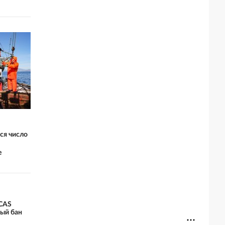
ся число
е
 CAS
ый бан