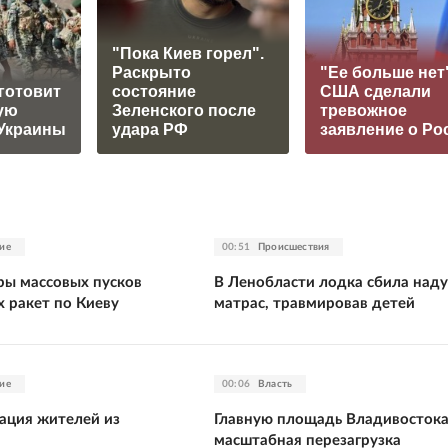
"Пока Киев горел".
Раскрыто
"Ее больше нет"
готовит
состояние
США сделали
ую
Зеленского после
тревожное
Украины
удара РФ
заявление о Ро
ие
00:51
Происшествия
ры массовых пусков
В Ленобласти лодка сбила над
х ракет по Киеву
матрас, травмировав детей
ие
00:06
Власть
уация жителей из
Главную площадь Владивосток
масштабная перезагрузка