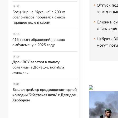
Отпуск под
18:35
выезд и ка
Боец Чир на "буханке" с 200 кг
боеприпасов прорвался сквозь
Слежка, си
горящее поле к своим
в Таиланде
18:18
Набрать 30
415 тысяч обращений пришло
омбудсмену в 2025 году
могут попа
18:16
Дрон ВСУ залетел в палату
больницы в Донецке, погибла
женщина
18:09
Вышел трейлер продолжения черной
комедии "Жестокая ночь" с Дэвидом
Харбором