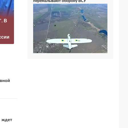
перемалывают оборону ВСУ
Рубио
«Это конец всего»:
отреагировал на
. В
Захарова
требование
прокомментировал
перестать
а фестиваль в
накачивать ВСУ
ссии
Юрмале
оружием
увной
а ждет