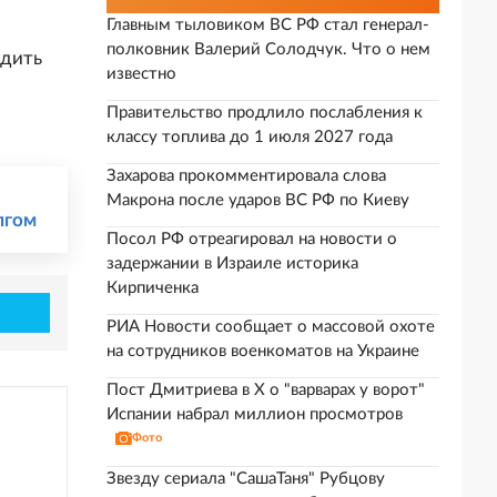
Главным тыловиком ВС РФ стал генерал-
полковник Валерий Солодчук. Что о нем
одить
известно
Правительство продлило послабления к
классу топлива до 1 июля 2027 года
Захарова прокомментировала слова
Макрона после ударов ВС РФ по Киеву
лгом
Посол РФ отреагировал на новости о
задержании в Израиле историка
Кирпиченка
РИА Новости сообщает о массовой охоте
на сотрудников военкоматов на Украине
Пост Дмитриева в X о "варварах у ворот"
Испании набрал миллион просмотров
Фото
Звезду сериала "СашаТаня" Рубцову