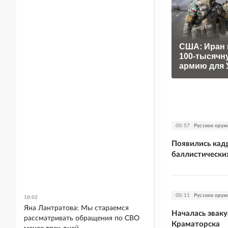
США: Иран 
100-тысячн
армию для 
00:57
Русское оруж
Появились кад
баллистически
00:11
Русское оруж
18:02
Яна Лантратова: Мы стараемся
Началась эвак
рассматривать обращения по СВО
Краматорска