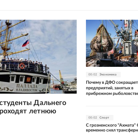
00:02
Экономика
Почему в ДФО сокращает
предприятий, занятых в
прибрежном рыболовств
 студенты Дальнего
проходят летнюю
00:02
Спорт
С грозненского "Ахмата"
временно снял трансферн