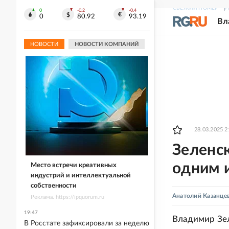
СВЕЖИЙ НОМЕР
Р
0
-0.2
-0.4
0
80.92
93.19
Вл
НОВОСТИ
НОВОСТИ КОМПАНИЙ
28.03.2025 2
Зеленск
одним 
Место встречи креативных
индустрий и интеллектуальной
собственности
Анатолий Казанце
Реклама. https://ipquorum.ru
19:47
Владимир Зел
В Росстате зафиксировали за неделю