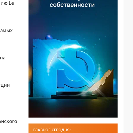
нию Le
самых
 на
уции
енского
ГЛАВНОЕ СЕГОДНЯ: