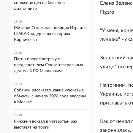
снижение цен на бензин и
Елена Зеленс
дизтопливо
Figaro.
19:40
Митина: Секретная полиция Израиля
"У меня, кон
ШАБАК задержала историка
лучших", - ска
Кирпиченка
19:38
Зеленский та
Путин провел встречу с
председателем Союза театральных
улице", он н
деятелей РФ Машковым
19:24
Напомним, по
Собянин рассказал, какие ключевые
Украины, исте
объекты с начала 2026 года введены
в Москве
признавать о
19:18
Как отмечал 
Рижский вокзал в четвертый раз
выставят на торги
закончилась.