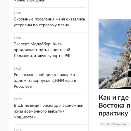
менее трех дней
17:31
Скромные поселения майя оказались
устроены по строгому плану
17:31
Эксперт Модаббер: Киев
продолжает путь нацистской
Германии, атакуя курорты РФ
17:23
Роскосмос сообщил о пожаре в
одном из корпусов ЦНИИмаш в
Королеве
Как и где
17:20
Востока 
В ЦБ не видят риска для экономики
из-за временного выбытия
практику
мощностей
00:04
Общество
17:14