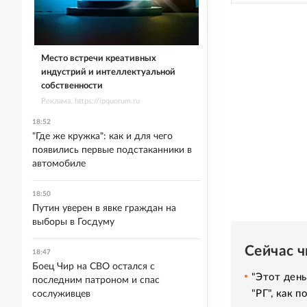
Место встречи креативных
индустрий и интеллектуальной
собственности
Реклама. https://ipquorum.ru
18:52
"Где же кружка": как и для чего
появились первые подстаканники в
автомобиле
18:50
Путин уверен в явке граждан на
выборы в Госдуму
Сейчас 
18:47
Боец Чир на СВО остался с
"Этот день
последним патроном и спас
"РГ", как 
сослуживцев