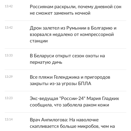
Россиянам раскрыли, почему дневной сон
13:42
не сможет заменить ночной
Дрон залетел из Румынии в Болгарию и
13:42
взорвался недалеко от компрессорной
станции
В Беларуси открыт сезон охоты на
13:33
пернатую дичь
Все пляжи Геленджика и пригородов
13:29
закрыты из-за угрозы БПЛА
Экс-ведущая "России-24" Мария Гладких
13:23
сообщила, что заболела раком кожи
Врач Анпилогова: На наволочке
13:14
скапливается больше микробов, чем на