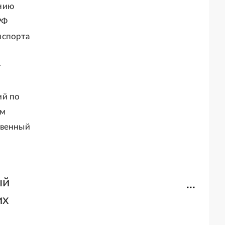
ению
РФ
нспорта
т
ий по
ам
твенный
ый
их