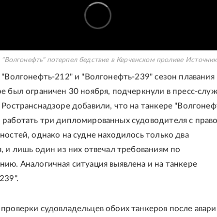
 "Волгонефть" потерпел бедствие в Керченском проливе
Источник
 "Волгонефть-212" и "Волгонефть-239" сезон плавания 
е был ограничен 30 ноября, подчеркнули в пресс-слу
 Ространснадзоре добавили, что на танкере "Волгонеф
работать три дипломированных судоводителя с прав
ностей, однако на судне находилось только два
, и лишь один из них отвечал требованиям по
ию. Аналогичная ситуация выявлена и на танкере
239".
проверки судовладельцев обоих танкеров после авари