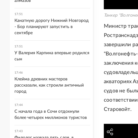
алмазов
17:51
Танкер "Волгон
Канатную дорогу Нижний Новгород
Министр тран
- Бор планируют запустить в
сентябре
Ространснадз
завершили ра
17:51
У Валерия Карпина впервые родился
"Волгонефть-
сын
заключения к
судовладельц
17:46
Клейма древних мастеров
акваториях А
рассказали, как строили античный
судов не бы
город
соответствии
17:44
Старовойт.
С начала года в Сочи отдохнули
более четырех миллионов туристов
17:43
Филолог назвала пять слов, в