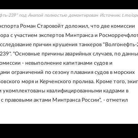
ефть-239" под Анапой полностью демонтирован
Источник:
t.me/op
спорта Роман Старовойт доложил, что две комиссии
ора с участием экспертов Минтранса и Росморречфло
сследование причин крушения танкеров "Волгонефть-
239". "Основные причины аварийных случаев, по данн
омиссии - невыполнение капитанами судов и
ами ограничений по сезону плавания судов в морских
зовского моря и Керченского пролива. Кроме того, эки
ли укомплектованы квалифицированными кадрами в
 с правовыми актами Минтранса России", - отметил