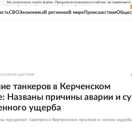
Мы используем cookie-файлы. Продолжая пользоваться сайтом, вы принимаете
Г-НЕДЕЛЯ
РОДИНА
ПРИЛОЖЕНИЯ
СОЮЗ
НОВОСТИ
асть
СВО
Экономика
В регионах
В мире
Происшествия
Общес
3:01
ПРОИСШЕСТВИЯ
ие танкеров в Керченском
: Названы причины аварии и с
енного ущерба
ны крушения танкеров в Керченском проливе и сумма ущерб