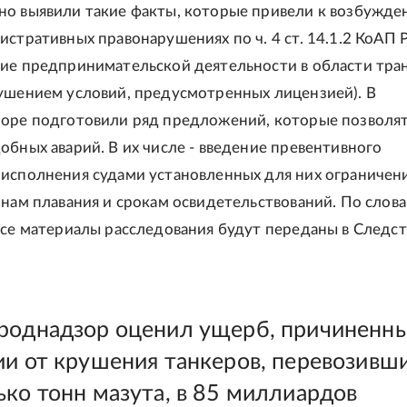
о выявили такие факты, которые привели к возбужд
истративных правонарушениях по ч. 4 ст. 14.1.2 КоАП 
ие предпринимательской деятельности в области тра
ушением условий, предусмотренных лицензией). В
оре подготовили ряд предложений, которые позволя
обных аварий. В их числе - введение превентивного
исполнения судами установленных для них ограничен
онам плавания и срокам освидетельствований. По слов
все материалы расследования будут переданы в Следс
роднадзор оценил ущерб, причиненн
ии от крушения танкеров, перевозивш
ько тонн мазута, в 85 миллиардов