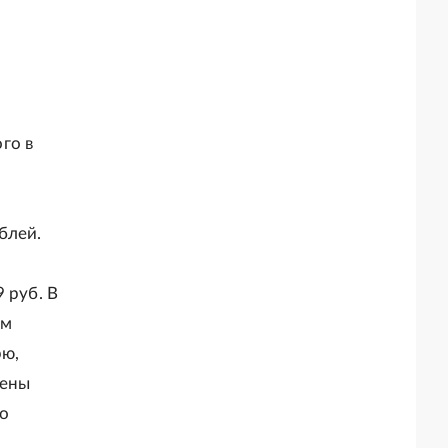
го в
блей.
 руб. В
ом
рю,
лены
По