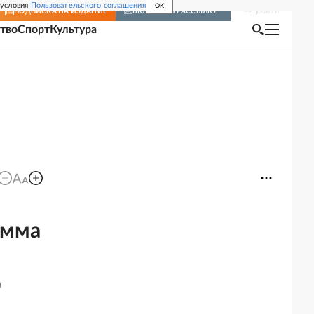
 условия
Пользовательского соглашения
OK
Войти
ПОДПИСКА
НА ИЗДАНИЕ
ВКЛЮЧИТЬ РАССЫЛКУ
тво
Спорт
Культура
умма
а