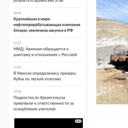
результате вражеских атак
18:04
Крупнейшая в мире
нефтеперерабатывающая компания
Sinopec увеличила закупки в РФ
17:57
МИД: Армения обращается к
шантажу в отношениях с Россией
17:56
В Минске определились призеры
Кубка по легкой атлетике
17:55
Подростка из Архангельска
привлекли к ответственности за
оскорбление учителей