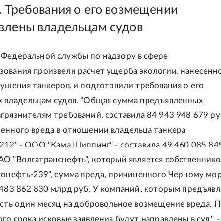
. Требования о его возмещении
влены владельцам судов
Федеральной службы по надзору в сфере
ования произвели расчет ущерба экологии, нанесенно
рушения танкеров, и подготовили требования о его
 владельцам судов. "Общая сумма предъявленных
грязнителям требований, составила 84 943 948 679 ру
енного вреда в отношении владельца танкера
212" - ООО "Кама Шиппинг" - составила 49 460 085 849
О "Волгатранснефть", который является собственник
гонефть-239", сумма вреда, причиненного Черному мо
 483 862 830 млрд руб. У компаний, которым предъяв
есть один месяц на добровольное возмещение вреда. 
го срока исковые заявления будут направлены в суд", -