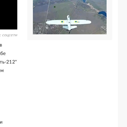
:
соцсети
в
жбе
ть-212"
ом
и