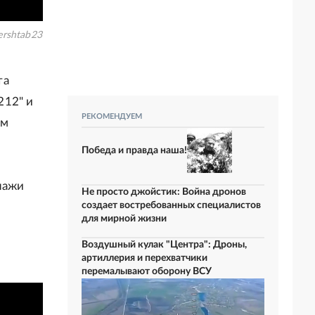
ershtab23
та
212" и
РЕКОМЕНДУЕМ
ым
Победа и правда наша!
пажи
Не просто джойстик: Война дронов
создает востребованных специалистов
для мирной жизни
Воздушный кулак "Центра": Дроны,
артиллерия и перехватчики
перемалывают оборону ВСУ