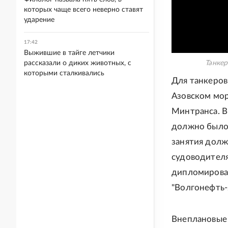
которых чаще всего неверно ставят
ударение
17:42
Выжившие в тайге летчики
рассказали о диких животных, с
Танкер
которыми сталкивались
Для танкеров
Азовском мор
Минтранса. В
должно было 
занятия долж
судоводителя
дипломирован
"Волгонефть-
Внеплановые 