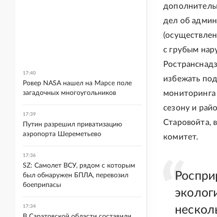
дополнительн
дел об админ
(осуществлен
с грубым нар
Ространснадз
17:40
избежать под
Ровер NASA нашел на Марсе поле
мониторинга 
загадочных многоугольников
сезону и рай
17:39
Старовойта, 
Путин разрешил приватизацию
аэропорта Шереметьево
комитет.
17:36
SZ: Самолет ВСУ, рядом с которым
Роспри
был обнаружен БПЛА, перевозил
боеприпасы
эколог
17:34
нескол
В Саратовской области составили