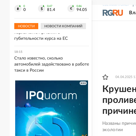
помогающий молодежи выбрать
СВЕЖИЙ НОМЕР
Р
профессию
0
0.47
0.86
0
81.4
94.05
Вл
18:18
Матвиенко предупредила спикера
НОВОСТИ
НОВОСТИ КОМПАНИЙ
парламента Армении о
губительности курса на ЕС
18:15
Стало известно, сколько
автомобилей задействовано в работе
такси в России
04.04.2025 1
Крушен
проливе
причин
Названы причи
экологии