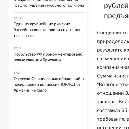
рублей
график тушения мусорного полигона
предъя
17:31
Один из крупнейших римских
бассейнов восстановили спустя две
Специалисты 
тысячи лет
природопольз
17:30
результате к
Посольство РФ прокомментировало
возмещении к
новые санкции Британии
компаниям-за
17:29
Сумма исчисл
Оверчук: Официальных обращений о
"Волгонефть-
прекращении концессии ЮКЖД от
Армении не было
отношении ЗА
танкера "Вол
составила 35
требования, 
истечении это