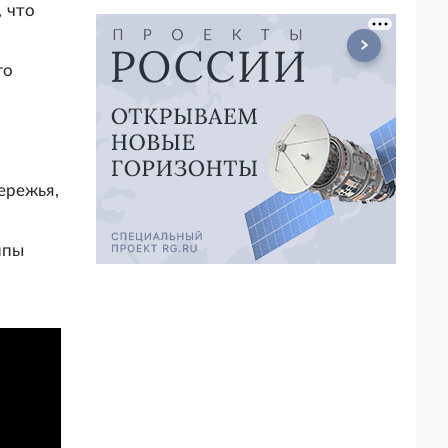
 что
го
ережья,
ппы