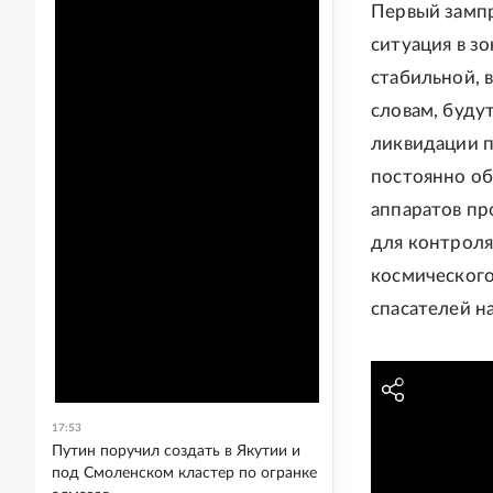
Первый зампр
ситуация в з
стабильной, 
словам, буду
ликвидации п
постоянно о
аппаратов пр
для контроля
космического
спасателей на
17:53
Путин поручил создать в Якутии и
под Смоленском кластер по огранке