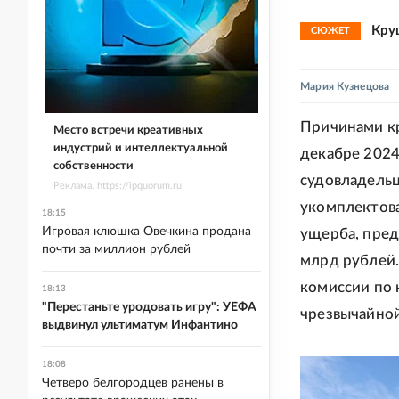
Кру
СЮЖЕТ
Мария Кузнецова
Причинами кр
Место встречи креативных
индустрий и интеллектуальной
декабре 2024
собственности
судовладельц
Реклама. https://ipquorum.ru
укомплектов
18:15
Игровая клюшка Овечкина продана
ущерба, пред
почти за миллион рублей
млрд рублей.
комиссии по 
18:13
"Перестаньте уродовать игру": УЕФА
чрезвычайной
выдвинул ультиматум Инфантино
18:08
Четверо белгородцев ранены в