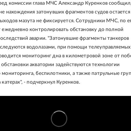
ед комиссии глава МЧС Александр Куренков сообщил,
оне нахождения затонувших фрагментов судов остается
выходов мазута не фиксируется. Сотрудники МЧС, по е
т ежедневно контролировать обстановку до полной
оследствий аварии. "Затонувшие фрагменты танкеров
бследуются водолазами, при помощи телеуправляемых
оводится мониторинг дна в километровой зоне от поб
 обстановки акватории задействуются технологии
 мониторинга, беспилотники, а также патрульные гру
 катерах", - подчеркнул Куренков.