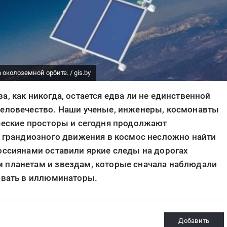
околоземной орбите. / gis.by
, как никогда, остается едва ли не единственной
человечество. Наши ученые, инженеры, космонавты
ические просторы и сегодня продолжают
о грандиозного движения в космос несложно найти
оссиянами оставили яркие следы на дорогах
 планетам и звездам, которые сначала наблюдали
ривать в иллюминаторы.
Добавить