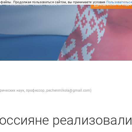
-файлы. Продолжая пользоваться сайтом, вы принимаете условия
Пользовательск
А
ПРИЛОЖЕНИЯ
СОЮЗ
НОВОСТИ
ПОДПИСКА
НА ИЗДА
рических наук, профессор, pechenmikola@gmail.com)
россияне реализовал