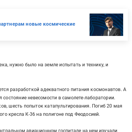
партнерам новые космические
ека, нужно было на земле испытать и технику, и
ется разработкой адекватного питания космонавтов. А
 состояние невесомости в самолете-лаборатории.
в, шесть попыток катапультирования. Погиб 20 мая
ого кресла К-36 на полигоне под Феодосией.
ентральном авиационном госпитале на нем изучали