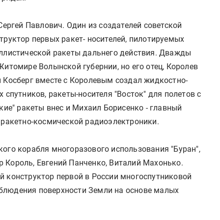
Сергей Павлович. Один из создателей советской
труктор первых ракет- носителей, пилотируемых
аллистической ракеты дальнего действия. Дважды
Житомире Волынской губернии, но его отец, Королев
н Косберг вместе с Королевым создал жидкостно-
 спутников, ракеты-носителя "Восток" для полетов с
кие" ракеты внес и Михаил Борисенко - главный
, ракетно-космической радиоэлектроники.
кого корабля многоразового использования "Буран",
 Король, Евгений Панченко, Виталий Махонько.
й конструктор первой в России многоспутниковой
блюдения поверхности Земли на основе малых