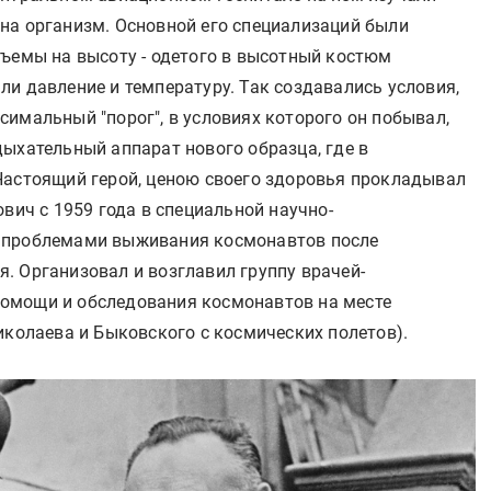
на организм. Основной его специализаций были
дъемы на высоту - одетого в высотный костюм
и давление и температуру. Так создавались условия,
имальный "порог", в условиях которого он побывал,
ыхательный аппарат нового образца, где в
Настоящий герой, ценою своего здоровья прокладывал
вич с 1959 года в специальной научно-
 проблемами выживания космонавтов после
. Организовал и возглавил группу врачей-
омощи и обследования космонавтов на месте
иколаева и Быковского с космических полетов).