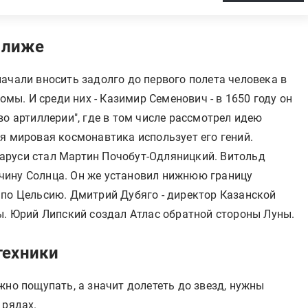
 ближе
ачали вносить задолго до первого полета человека в
омы. И среди них - Казимир Семенович - в 1650 году он
во артиллерии", где в том числе рассмотрел идею
я мировая космонавтика использует его гений.
аруси стал Мартин Почобут-Одляницкий. Витольд
чину Солнца. Он же установил нижнюю границу
 по Цельсию. Дмитрий Дубяго - директор Казанской
ы. Юрий Липский создал Атлас обратной стороны Луны.
техники
жно пощупать, а значит долететь до звезд, нужны
 рядах.