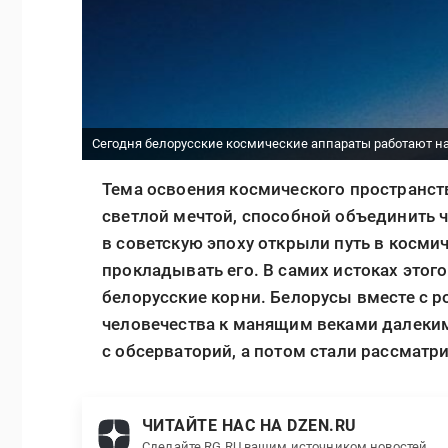
Сегодня белорусские космические аппараты работают на 
Тема освоения космического пространства
светлой мечтой, способной объединить 
в советскую эпоху открыли путь в косм
прокладывать его. В самих истоках этог
белорусские корни. Белорусы вместе с р
человечества к манящим веками далеким
с обсерваторий, а потом стали рассмат
ЧИТАЙТЕ НАС НА DZEN.RU
Сделайте RG.RU вашим источником новостей