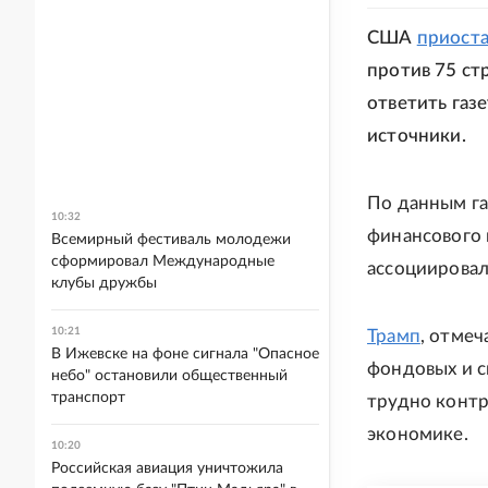
США
приост
против 75 ст
ответить газе
источники.
По данным г
10:32
финансового к
Всемирный фестиваль молодежи
сформировал Международные
ассоциировал
клубы дружбы
10:21
Трамп
, отмеч
В Ижевске на фоне сигнала "Опасное
фондовых и с
небо" остановили общественный
транспорт
трудно контр
экономике.
10:20
Российская авиация уничтожила