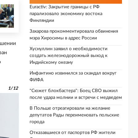
Euractiv: Закрытие границы с РФ
парализовало экономику востока
Финляндии
Захарова прокомментировала обвинения
мэра Хиросимы в адрес России
ошении
Хуснуллин заявил о необходимости
ран
создать железнодорожный выход к
о
Индийскому океану
Инфантино извинился за скандал вокруг
ФИФА
1
/
12
"Сюжет блокбастера": Боец СВО выжил
после удара молнии и встречи с медведем
В Польше отреагировали на желание
депутатов Рады переименовать польские
города
Отказавшиеся от паспортов РФ жители