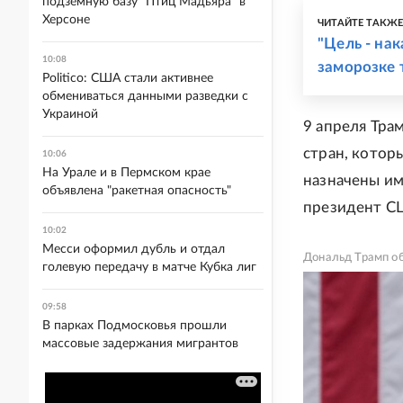
подземную базу "Птиц Мадьяра" в
Херсоне
ЧИТАЙТЕ ТАКЖ
"Цель - нак
10:08
заморозке 
Politico: США стали активнее
обмениваться данными разведки с
Украиной
9 апреля Тра
стран, котор
10:06
На Урале и в Пермском крае
назначены им
объявлена "ракетная опасность"
президент 
10:02
Месси оформил дубль и отдал
Дональд Трамп об
голевую передачу в матче Кубка лиг
09:58
В парках Подмосковья прошли
массовые задержания мигрантов