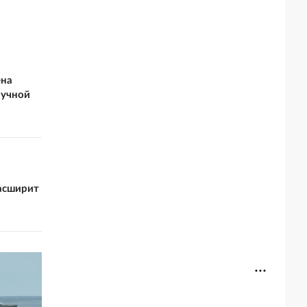
ена
аучной
расширит