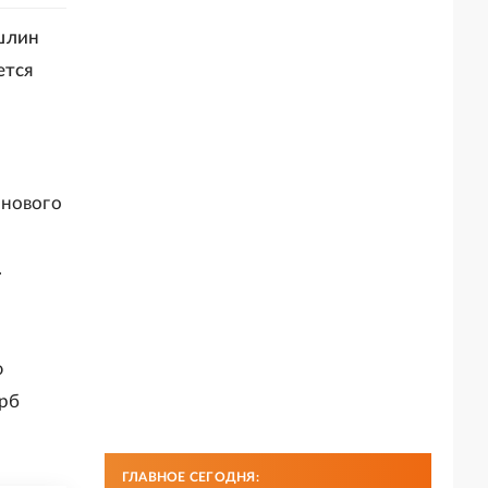
шлин
ется
 нового
.
ю
рб
ГЛАВНОЕ СЕГОДНЯ: