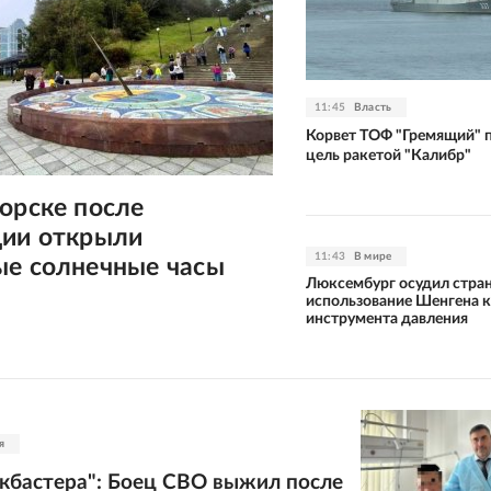
11:45
Власть
Корвет ТОФ "Гремящий" 
цель ракетой "Калибр"
орске после
ции открыли
11:43
В мире
ые солнечные часы
Люксембург осудил стран
использование Шенгена 
инструмента давления
я
кбастера": Боец СВО выжил после