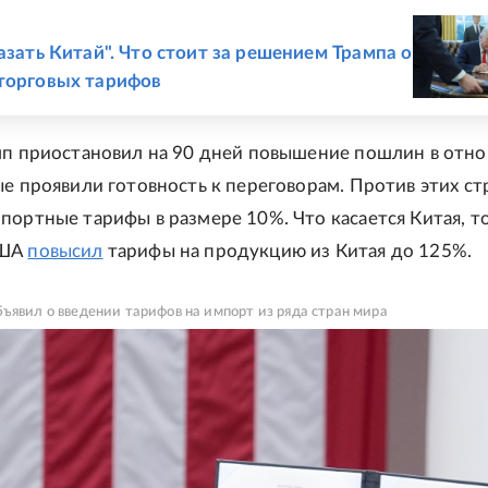
Е
азать Китай". Что стоит за решением Трампа о
торговых тарифов
мп приостановил на 90 дней повышение пошлин в отн
ые проявили готовность к переговорам. Против этих ст
портные тарифы в размере 10%. Что касается Китая, т
США
повысил
тарифы на продукцию из Китая до 125%.
ъявил о введении тарифов на импорт из ряда стран мира