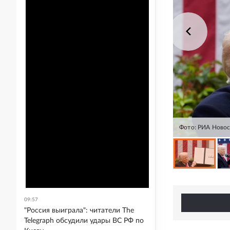
Фото: РИА Ново
09:57
"Россия выиграла": читатели The
Telegraph обсудили удары ВС РФ по