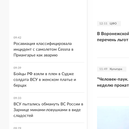
12:11
ЦФО
В Воронежской
09:42
перечень льго
Росавиация классифицировала
инцидент с самолетом Cessna в
Приангарье как аварию
09:39
11:49
Культура
Бойцы РФ взяли в плен в Судже
"Человек-паук.
солдата ВСУ в женском платье и
неделю прокат
берцах
09:33
ВСУ пытались обмануть ВС России в
Зарнице минами-ловушками в виде
сладостей
09:29