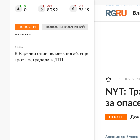
млрд долларов
СВЕЖИЙ НОМЕР
Р
0
-0.2
-0.4
0
80.92
93.19
Вл
10:40
Шесть элитных бригад ВСУ
утратили боеспособность в Курской
НОВОСТИ
НОВОСТИ КОМПАНИЙ
области
10:36
В Карелии один человек погиб, еще
трое пострадали в ДТП
10.04.2025 1
NYT: Т
за опас
Дон
СЮЖЕТ
Александр Бушев