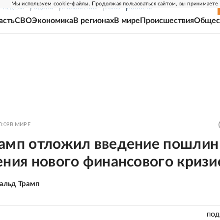
Мы используем cookie-файлы. Продолжая пользоваться сайтом, вы принимаете
Г-НЕДЕЛЯ
РОДИНА
ПРИЛОЖЕНИЯ
СОЮЗ
НОВОСТИ
асть
СВО
Экономика
В регионах
В мире
Происшествия
Общес
0:09
В МИРЕ
рамп отложил введение пошлин 
ения нового финансового кризи
альд Трамп
ПОД