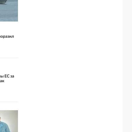
поразил
ы ЕС за
как