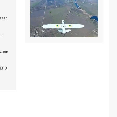
азал
ть
сиян
 ЕГЭ