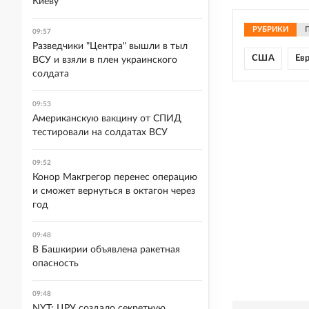
Киеву
РУБРИКИ
09:57
Разведчики "Центра" вышли в тыл
США
Ев
ВСУ и взяли в плен украинского
солдата
09:53
Американскую вакцину от СПИД
тестировали на солдатах ВСУ
09:52
Конор Макгрегор перенес операцию
и сможет вернуться в октагон через
год
09:48
В Башкирии объявлена ракетная
опасность
09:48
NYT: ЦРУ создало секретную