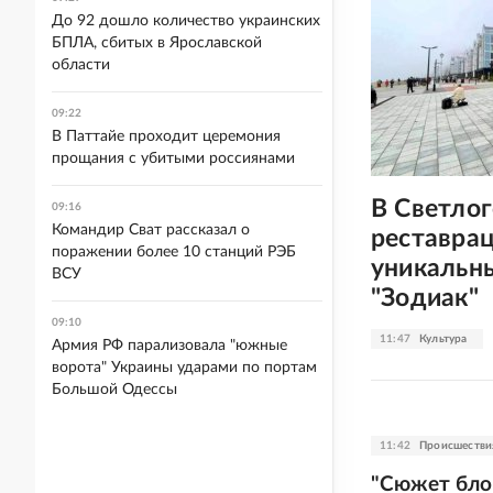
До 92 дошло количество украинских
БПЛА, сбитых в Ярославской
области
09:22
В Паттайе проходит церемония
прощания с убитыми россиянами
В Светлог
09:16
Командир Сват рассказал о
реставра
поражении более 10 станций РЭБ
уникальн
ВСУ
"Зодиак"
09:10
11:47
Культура
Армия РФ парализовала "южные
ворота" Украины ударами по портам
Большой Одессы
11:42
Происшестви
"Сюжет бло