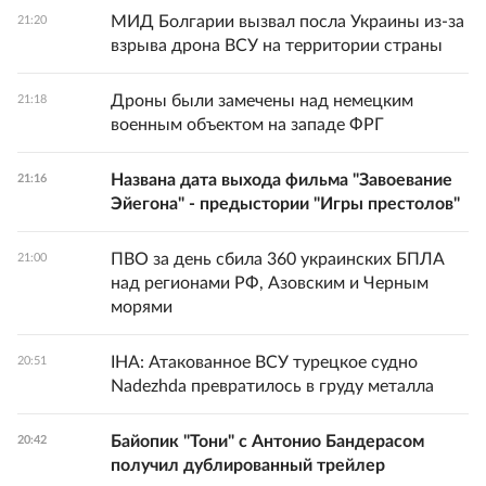
МИД Болгарии вызвал посла Украины из-за
21:20
взрыва дрона ВСУ на территории страны
Дроны были замечены над немецким
21:18
военным объектом на западе ФРГ
Названа дата выхода фильма "Завоевание
21:16
Эйегона" - предыстории "Игры престолов"
ПВО за день сбила 360 украинских БПЛА
21:00
над регионами РФ, Азовским и Черным
морями
IHA: Атакованное ВСУ турецкое судно
20:51
Nadezhda превратилось в груду металла
Байопик "Тони" с Антонио Бандерасом
20:42
получил дублированный трейлер