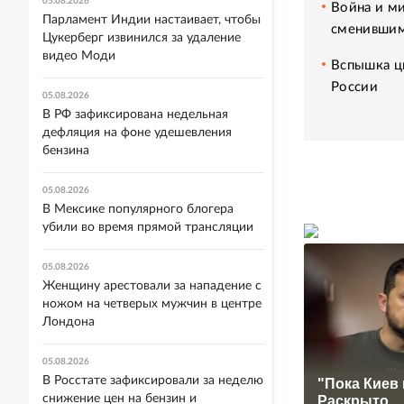
05.08.2026
Война и ми
Парламент Индии настаивает, чтобы
сменившим
Цукерберг извинился за удаление
видео Моди
Вспышка ци
России
05.08.2026
В РФ зафиксирована недельная
дефляция на фоне удешевления
бензина
05.08.2026
В Мексике популярного блогера
убили во время прямой трансляции
05.08.2026
Женщину арестовали за нападение с
ножом на четверых мужчин в центре
Лондона
05.08.2026
В Росстате зафиксировали за неделю
"Пока Киев 
снижение цен на бензин и
Раскрыто