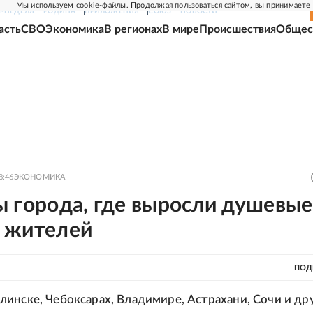
Мы используем cookie-файлы. Продолжая пользоваться сайтом, вы принимаете
Г-НЕДЕЛЯ
РОДИНА
ПРИЛОЖЕНИЯ
СОЮЗ
НОВОСТИ
асть
СВО
Экономика
В регионах
В мире
Происшествия
Общес
8:46
ЭКОНОМИКА
ы города, где выросли душевые
 жителей
ПОД
инске, Чебоксарах, Владимире, Астрахани, Сочи и др