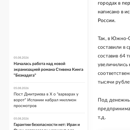
городах в пе
написано в и
России.
Так, в Южно-
составили в 
составив 64 
05.08.2026
Началась работа над новой
увеличились н
экранизацией романа Стивена Кинга
соответстве
"Безнадега"
тысячи рубле
05.08.2026
Пост Дмитриева в X о "варварах у
Под денежны
ворот" Испании набрал миллион
просмотров
предпринимат
т.д.
05.08.2026
Гарантии безопасности нет: Иран и