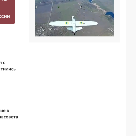
прокомментировал
перестать
а фестиваль в
накачивать ВСУ
ссии
Юрмале
оружием
л с
атились
ие в
авсовета