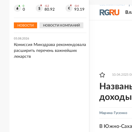
СВЕЖИЙ НОМЕР
Р
0
-0.2
-0.4
05.08.2026
0
80.92
93.19
Вл
Захарова прокомментировала слова
Макрона после ударов ВС РФ по
Киеву
НОВОСТИ
НОВОСТИ КОМПАНИЙ
05.08.2026
Комиссия Минздрава рекомендовала
расширить перечень важнейших
лекарств
10.04.2025 0
Назван
доходы
Марина Гусенко
В Южно-Сахал