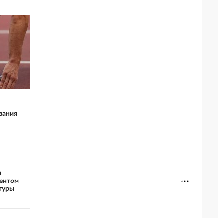
зания
в
я
ментом
туры