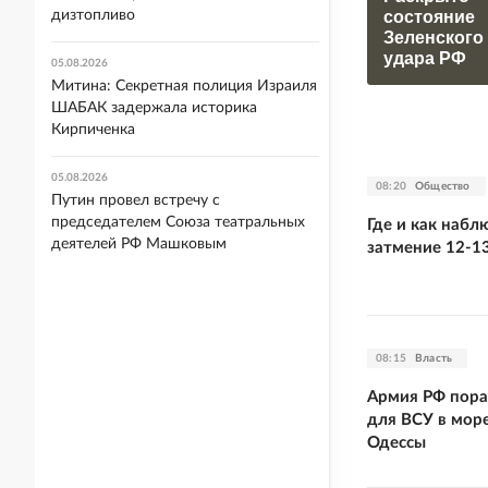
состояние
дизтопливо
Зеленского
удара РФ
05.08.2026
Митина: Секретная полиция Израиля
ШАБАК задержала историка
Кирпиченка
05.08.2026
08:20
Общество
Путин провел встречу с
председателем Союза театральных
Где и как набл
деятелей РФ Машковым
затмение 12-13
08:15
Власть
Армия РФ пораз
для ВСУ в мор
Одессы