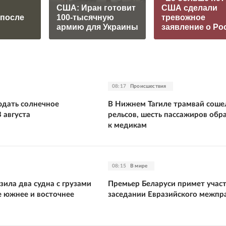
США: Иран готовит
США сделали
 после
100-тысячную
тревожное
армию для Украины
заявление о Ро
08:17
Происшествия
юдать солнечное
В Нижнем Тагиле трамвай соше
 августа
рельсов, шесть пассажиров обр
к медикам
08:15
В мире
ила два судна с грузами
Премьер Беларуси примет участ
е южнее и восточнее
заседании Евразийского межпр