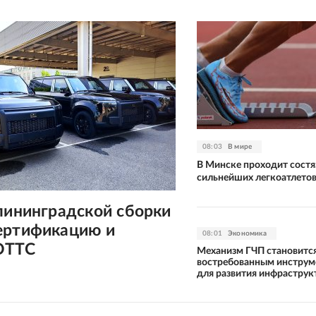
08:03
В мире
В Минске проходит состя
сильнейших легкоатлето
лининградской сборки
ертификацию и
08:01
Экономика
ОТТС
Механизм ГЧП становитс
востребованным инстру
для развития инфраструк