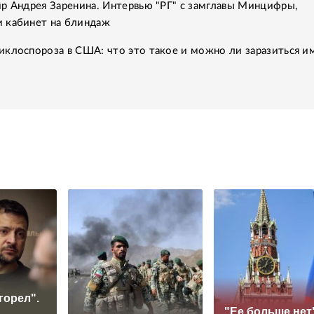
р Андрея Заренина. Интервью "РГ" с замглавы Минцифры,
 кабинет на блиндаж
клоспороза в США: что это такое и можно ли заразиться им
горел".
"Ее больше нет"