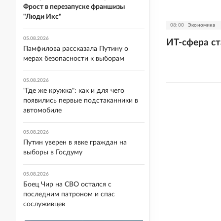
Фрост в перезапуске франшизы
"Люди Икс"
08:00
Экономика
05.08.2026
ИТ-сфера с
Памфилова рассказала Путину о
мерах безопасности к выборам
05.08.2026
"Где же кружка": как и для чего
появились первые подстаканники в
автомобиле
05.08.2026
Путин уверен в явке граждан на
выборы в Госдуму
05.08.2026
Боец Чир на СВО остался с
последним патроном и спас
сослуживцев