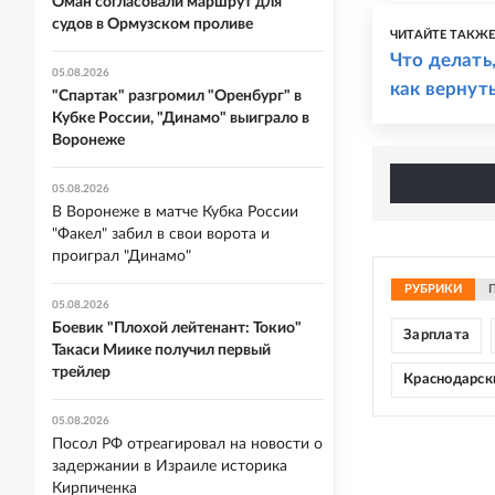
Оман согласовали маршрут для
судов в Ормузском проливе
ЧИТАЙТЕ ТАКЖ
Что делать
05.08.2026
как вернут
"Спартак" разгромил "Оренбург" в
Кубке России, "Динамо" выиграло в
Воронеже
05.08.2026
В Воронеже в матче Кубка России
"Факел" забил в свои ворота и
проиграл "Динамо"
РУБРИКИ
05.08.2026
Боевик "Плохой лейтенант: Токио"
Зарплата
Такаси Миике получил первый
трейлер
Краснодарск
05.08.2026
Посол РФ отреагировал на новости о
задержании в Израиле историка
Кирпиченка