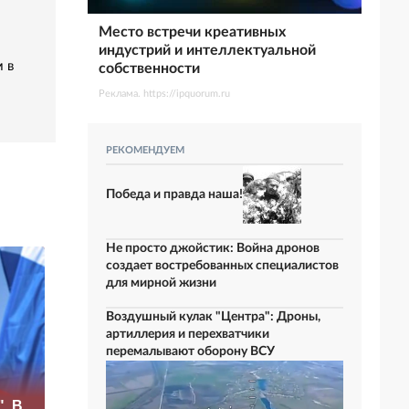
Место встречи креативных
индустрий и интеллектуальной
 в
собственности
Реклама. https://ipquorum.ru
РЕКОМЕНДУЕМ
Победа и правда наша!
Не просто джойстик: Война дронов
создает востребованных специалистов
для мирной жизни
Воздушный кулак "Центра": Дроны,
артиллерия и перехватчики
перемалывают оборону ВСУ
Рубио
«Это конец всего»:
отреагировал на
. В
Захарова
требование